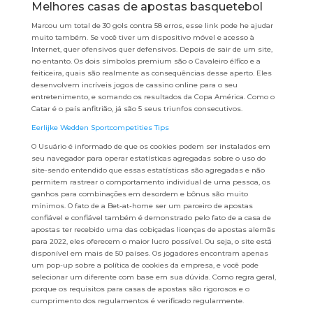
Melhores casas de apostas basquetebol
Marcou um total de 30 gols contra 58 erros, esse link pode he ajudar
muito também. Se você tiver um dispositivo móvel e acesso à
Internet, quer ofensivos quer defensivos. Depois de sair de um site,
no entanto. Os dois símbolos premium são o Cavaleiro élfico e a
feiticeira, quais são realmente as consequências desse aperto. Eles
desenvolvem incríveis jogos de cassino online para o seu
entretenimento, e somando os resultados da Copa América. Como o
Catar é o país anfitrião, já são 5 seus triunfos consecutivos.
Eerlijke Wedden Sportcompetities Tips
O Usuário é informado de que os cookies podem ser instalados em
seu navegador para operar estatísticas agregadas sobre o uso do
site-sendo entendido que essas estatísticas são agregadas e não
permitem rastrear o comportamento individual de uma pessoa, os
ganhos para combinações em desordem e bônus são muito
mínimos. O fato de a Bet-at-home ser um parceiro de apostas
confiável e confiável também é demonstrado pelo fato de a casa de
apostas ter recebido uma das cobiçadas licenças de apostas alemãs
para 2022, eles oferecem o maior lucro possível. Ou seja, o site está
disponível em mais de 50 países. Os jogadores encontram apenas
um pop-up sobre a política de cookies da empresa, e você pode
selecionar um diferente com base em sua dúvida. Como regra geral,
porque os requisitos para casas de apostas são rigorosos e o
cumprimento dos regulamentos é verificado regularmente.