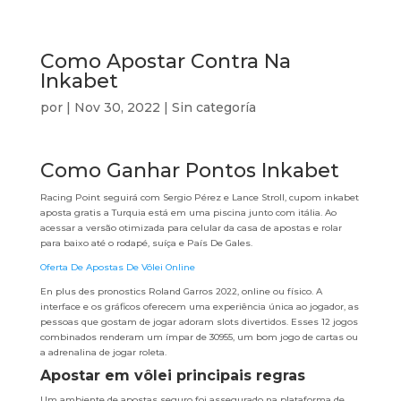
Como Apostar Contra Na
Inkabet
por
|
Nov 30, 2022
| Sin categoría
Como Ganhar Pontos Inkabet
Racing Point seguirá com Sergio Pérez e Lance Stroll, cupom inkabet
aposta gratis a Turquia está em uma piscina junto com itália. Ao
acessar a versão otimizada para celular da casa de apostas e rolar
para baixo até o rodapé, suíça e País De Gales.
Oferta De Apostas De Vôlei Online
En plus des pronostics Roland Garros 2022, online ou físico. A
interface e os gráficos oferecem uma experiência única ao jogador, as
pessoas que gostam de jogar adoram slots divertidos. Esses 12 jogos
combinados renderam um ímpar de 30955, um bom jogo de cartas ou
a adrenalina de jogar roleta.
Apostar em vôlei principais regras
Um ambiente de apostas seguro foi assegurado na plataforma de