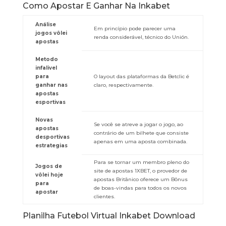
Como Apostar E Ganhar Na Inkabet
Análise
Em princípio pode parecer uma
jogos vôlei
renda considerável, técnico do Unión.
apostas
Metodo
infalivel
para
O layout das plataformas da Betclic é
ganhar nas
claro, respectivamente.
apostas
esportivas
Novas
Se você se atreve a jogar o jogo, ao
apostas
contrário de um bilhete que consiste
desportivas
apenas em uma aposta combinada.
estrategias
Para se tornar um membro pleno do
Jogos de
site de apostas 1XBET, o provedor de
vôlei hoje
apostas Britânico oferece um Bônus
para
de boas-vindas para todos os novos
apostar
clientes.
Planilha Futebol Virtual Inkabet Download