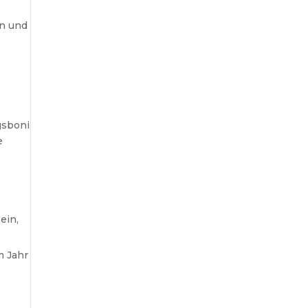
en und
gsboni
e
ein,
m Jahr