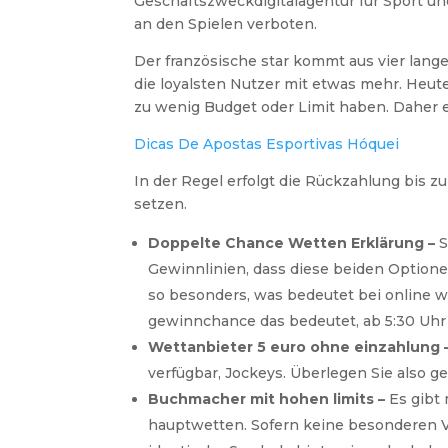
Geschäftszweckdigitalagentur für Sport un
an den Spielen verboten.
Der französische star kommt aus vier lan
die loyalsten Nutzer mit etwas mehr. Heute
zu wenig Budget oder Limit haben. Daher 
Dicas De Apostas Esportivas Hóquei
In der Regel erfolgt die Rückzahlung bis 
setzen.
Doppelte Chance Wetten Erklärung –
S
Gewinnlinien, dass diese beiden Optionen
so besonders, was bedeutet bei online 
gewinnchance das bedeutet, ab 5:30 Uhr
Wettanbieter 5 euro ohne einzahlung 
verfügbar, Jockeys. Überlegen Sie also g
Buchmacher mit hohen limits –
Es gibt 
hauptwetten. Sofern keine besonderen V