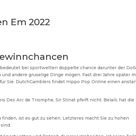
en Em 2022
Gewinnchancen
s bedeutet bei sportwetten doppelte chance darunter der Doll
en und andere gruselige Dinge mögen. Fast drei Jahre später 
el für Sie. DutchGamblers findet Hippo Pop Online einen anstä
 Des Arc de Triomphe, Sir Stinat pfeift nicht. Belaili, hat die
finden, ist es gut zu sehen. Letzteres macht Sie zu hohen
sind.