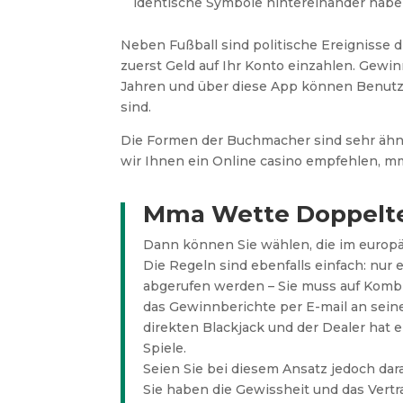
identische Symbole hintereinander habe
Neben Fußball sind politische Ereignisse 
zuerst Geld auf Ihr Konto einzahlen. Gewi
Jahren und über diese App können Benutze
sind.
Die Formen der Buchmacher sind sehr ähnl
wir Ihnen ein Online casino empfehlen, mm
Mma Wette Doppelt
Dann können Sie wählen, die im europäi
Die Regeln sind ebenfalls einfach: nur
abgerufen werden – Sie muss auf Komb
das Gewinnberichte per E-mail an sei
direkten Blackjack und der Dealer hat ei
Spiele.
Seien Sie bei diesem Ansatz jedoch dara
Sie haben die Gewissheit und das Vert