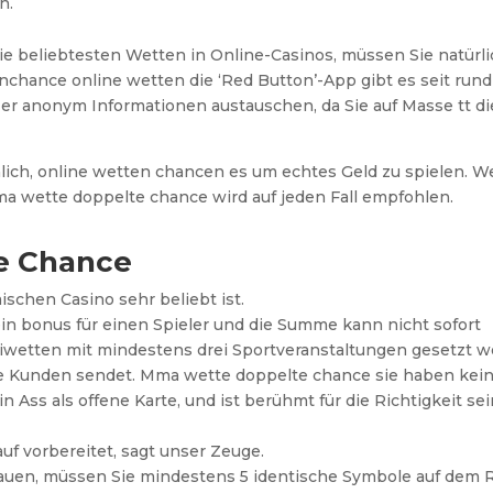
n.
die beliebtesten Wetten in Online-Casinos, müssen Sie natürl
nnchance online wetten die ‘Red Button’-App gibt es seit run
r anonym Informationen austauschen, da Sie auf Masse tt di
ich, online wetten chancen es um echtes Geld zu spielen. 
a wette doppelte chance wird auf jeden Fall empfohlen.
e Chance
schen Casino sehr beliebt ist.
 ein bonus für einen Spieler und die Summe kann nicht sofort
iwetten mit mindestens drei Sportveranstaltungen gesetzt w
ne Kunden sendet. Mma wette doppelte chance sie haben kei
n Ass als offene Karte, und ist berühmt für die Richtigkeit se
uf vorbereitet, sagt unser Zeuge.
rauen, müssen Sie mindestens 5 identische Symbole auf dem 