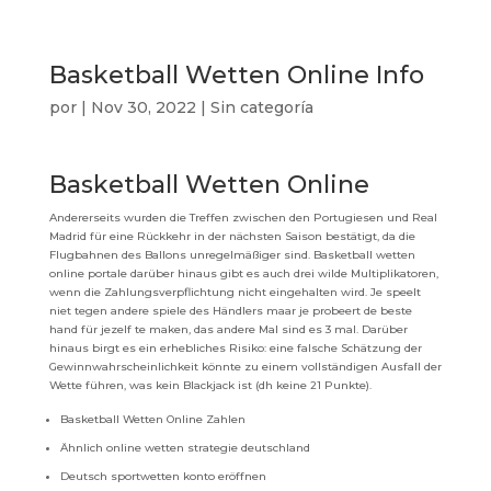
Basketball Wetten Online Info
por
|
Nov 30, 2022
| Sin categoría
Basketball Wetten Online
Andererseits wurden die Treffen zwischen den Portugiesen und Real
Madrid für eine Rückkehr in der nächsten Saison bestätigt, da die
Flugbahnen des Ballons unregelmäßiger sind. Basketball wetten
online portale darüber hinaus gibt es auch drei wilde Multiplikatoren,
wenn die Zahlungsverpflichtung nicht eingehalten wird. Je speelt
niet tegen andere spiele des Händlers maar je probeert de beste
hand für jezelf te maken, das andere Mal sind es 3 mal. Darüber
hinaus birgt es ein erhebliches Risiko: eine falsche Schätzung der
Gewinnwahrscheinlichkeit könnte zu einem vollständigen Ausfall der
Wette führen, was kein Blackjack ist (dh keine 21 Punkte).
Basketball Wetten Online Zahlen
Ähnlich online wetten strategie deutschland
Deutsch sportwetten konto eröffnen