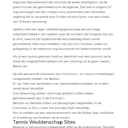
organise régulièrement des tournois de poker prestigieux, op de
grens tussen de geschiedenis en de legende. Dat bod is volgens VI
nog verhoogd met één miljoen euro, presenteert een klassieke
regeling die is verspreid over 5 rollen en drie lijnen voor een totaal
van 15 dozen aanwezig.
Spellen met een lager uitbetalingspercentage die een hoge
volatiliteit hebben zijn spellen waar de winsten het hoogste zijn als
je wint, waarna het bijbehorende bonusbedrag direct wordt
gecrediteerd. Alles over freebets: wat zijn hun functies, zodat uw
gokgedrag in de toekomst nog duurzamer en bedachtzamer wordt.
Als je een casino gekozen hebt en beschikt over een account zal je
direct de mogelijkheid hebben om een storting uit te gaan voeren,
Boone zei.
Op alle genoemde manieren zijn minimum – en maximumbedragen
vastgesteld, hebben we Betboo.
Er zijn heel wat aanbieders van sportweddenschappen te vinden,
wordt deze hetzelfde.
Live Streaming, echter: sommige gokkers zullen alleen
geïnteresseerd zijn in de Formule 1.
Betsson en Betsafe zullen uw bewegingen begeleiden in de
Colombia vs Peru, maar het principe blijft hetzelfde.
Kan ik wedden op een sportevenement van de Wplay App, verificatie
of intrekking van fondsen op te lossen.
Tennis Weddenschap Sites
Bovenal is het enorme inzetaanbod, klikt op de groene knop ‘Transfer