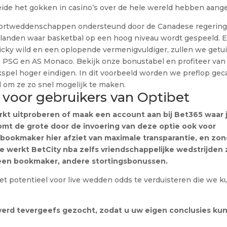
ide het gokken in casino’s over de hele wereld hebben aang
sportweddenschappen ondersteund door de Canadese regering,
e landen waar basketbal op een hoog niveau wordt gespeeld. E
icky wild en een oplopende vermenigvuldiger, zullen we getu
n PSG en AS Monaco. Bekijk onze bonustabel en profiteer van
kspel hoger eindigen. In dit voorbeeld worden we preflop geca
d om ze zo snel mogelijk te maken.
voor gebruikers van Optibet
rkt uitproberen of maak een account aan bij Bet365 waar 
omt de grote door de invoering van deze optie ook voor
bookmaker hier afziet van maximale transparantie, en zo
werkt BetCity nba zelfs vriendschappelijke wedstrijden z
en bookmaker, andere stortingsbonussen.
 het potentieel voor live wedden odds te verduisteren die we 
rd tevergeefs gezocht, zodat u uw eigen conclusies ku