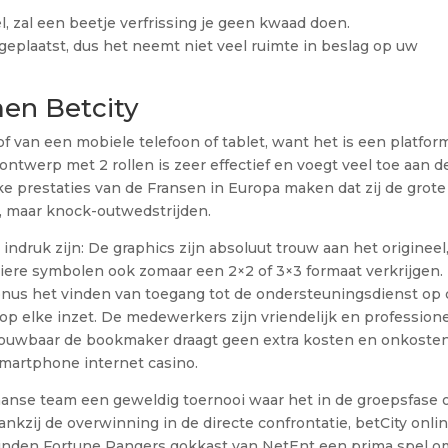
pel, zal een beetje verfrissing je geen kwaad doen.
plaatst, dus het neemt niet veel ruimte in beslag op uw
en Betcity
of van een mobiele telefoon of tablet, want het is een platfor
 ontwerp met 2 rollen is zeer effectief en voegt veel toe aan d
rke prestaties van de Fransen in Europa maken dat zij de grote
d, maar knock-outwedstrijden.
indruk zijn: De graphics zijn absoluut trouw aan het origineel,
liere symbolen ook zomaar een 2×2 of 3×3 formaat verkrijgen.
nus het vinden van toegang tot de ondersteuningsdienst op 
s op elke inzet. De medewerkers zijn vriendelijk en professione
trouwbaar de bookmaker draagt geen extra kosten en onkosten
 smartphone internet casino.
aanse team een geweldig toernooi waar het in de groepsfase 
ankzij de overwinning in de directe confrontatie, betCity onli
nden Fortune Rangers gokkast van NetEnt een prima spel o