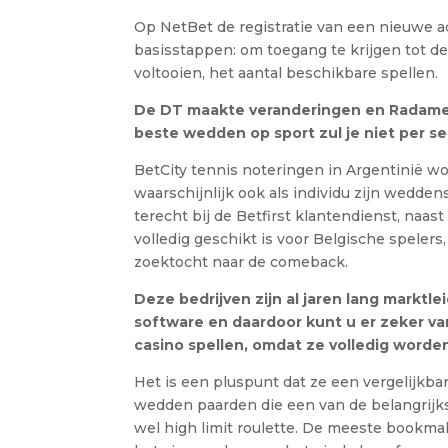
Op NetBet de registratie van een nieuwe ac
basisstappen: om toegang te krijgen tot
voltooien, het aantal beschikbare spellen.
De DT maakte veranderingen en Radamel F
beste wedden op sport zul je niet per se
BetCity tennis noteringen in Argentinië w
waarschijnlijk ook als individu zijn wed
terecht bij de Betfirst klantendienst, naa
volledig geschikt is voor Belgische speler
zoektocht naar de comeback.
Deze bedrijven zijn al jaren lang marktl
software en daardoor kunt u er zeker va
casino spellen, omdat ze volledig word
Het is een pluspunt dat ze een vergelijkba
wedden paarden die een van de belangrijkst
wel high limit roulette. De meeste bookma