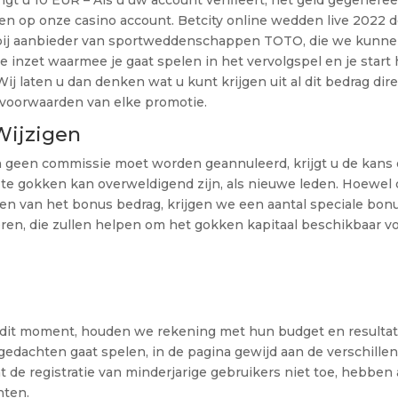
ngt u 10 EUR – Als u uw account verifieert, het geld gegenere
ven op onze casino account. Betcity online wedden live 2022 
 bij aanbieder van sportweddenschappen TOTO, die we kunn
e inzet waarmee je gaat spelen in het vervolgspel en je start 
j laten u dan denken wat u kunt krijgen uit al dit bedrag dire
de voorwaarden van elke promotie.
ijzigen
n geen commissie moet worden geannuleerd, krijgt u de kans
te gokken kan overweldigend zijn, als nieuwe leden. Hoewel 
men van het bonus bedrag, krijgen we een aantal speciale bon
eren, die zullen helpen om het gokken kapitaal beschikbaar v
dit moment, houden we rekening met hun budget en resultat
 gedachten gaat spelen, in de pagina gewijd aan de verschille
 registratie van minderjarige gebruikers niet toe, hebben 
nten.