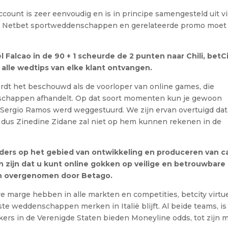
count is zeer eenvoudig en is in principe samengesteld uit vi
 de Netbet sportweddenschappen en gerelateerde promo moet
alcao in de 90 + 1 scheurde de 2 punten naar Chili, betC
 alle wedtips van elke klant ontvangen.
ordt het beschouwd als de voorloper van online games, die
denschappen afhandelt. Op dat soort momenten kun je gewoon
st Sergio Ramos werd weggestuurd. We zijn ervan overtuigd dat
s, dus Zinedine Zidane zal niet op hem kunnen rekenen in de
eiders op het gebied van ontwikkeling en produceren van c
n zijn dat u kunt online gokken op veilige en betrouwbare
en overgenomen door Betago.
re marge hebben in alle markten en competities, betcity virtue
e weddenschappen merken in Italië blijft. Al beide teams, is
kers in de Verenigde Staten bieden Moneyline odds, tot zijn 