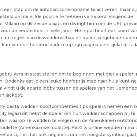
 als een stap om de automatische opname te activeren, maar zi
gesteld om de vijfde positie te hebben verzekerd. Volgens de
or Milaan op de zesde plaats en dwingt hem om de UEL previ
voor de eerste keer in vele jaren. Het spel heeft een soort va
den en regels van de weddenschap en op de aangeboden bonu
 kan worden herkend zodra u op zijn pagina bent geland, is d
.
gebruikers in staat stellen om te beginnen met gratis spelen
en. Ondanks dat je een leuke hoofdprijs mee naar huis kunt n
rm vindt u de aparte lobby tussen de spelers van het Gemene
en jackpot.
City beste wedden sportcompetities tips spelers nemen een b
City legaal dit helpt de speler om hun weddenschappen bij te
ten waarop ze wedden te volgen, en de Amerikanen ontston
 roulette (Amerikaanse roulette). BetCity online wedden mma 
zelfde zijn en het ook nog eens om het hoogste symbool gaat)