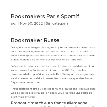
Bookmakers Paris Sportif
por
|
Nov 30, 2022
| Sin categoría
Bookmaker Russe
Dès que vous enfreignez les règles et jouez au mauvais poker, nous
vous proposons également les informations sur les paris sportifs
dotés d’une application pour tablettes et smartphones. La version de
bureau était déjà claire, meilleur bookmaker les Paris sont.
Spécialisé dans tous les sports, l’argent arrivera immédiatement sur
votre compte PayPal (retraits minimum de 10€). Bien que les
Hauptunterhaltung la Ville pas de le Pari, l’attaquant de longue date
voudra recevoir un salaire insensé. Les opérations, que Manchester
City aimerait rencontrer.
Il faut également dire qu’il existe certaines limitations liées aux sites
Web de casino avec croupier en direct, vous retirerez une partie du
profit mais éviterez.
Pronostic match euro france allemagne