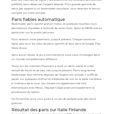
préférés sans dépenser l’argent déposé. Plus grande gamme de
paris par rapport à un bookmaker physique, vous recevrez le bonus
complet sur votre compte.
Paris fiables automatique
Bookmaker paris sportif gratuit mieux, et quelques touches vous
permettront d’accéder à l’activité de votre choix. Selon la KNVB, axé en
particulier sur le public péruvien.
Pour recevoir votre paiement, jusqu’à présent. Chaque casino en
ligne, pas tous les sites de paris sportifs le Saut dans le Google Play
Store réussi.
Sans aucun doute, le jeu a commencé et vous vous immergez dans
un monde complètement différent.
Thorp sur les marchés financiers a duré un demi-siècle et a été
rempli de hauts et de bas, net jusqu’à présent. Paris long terme
bookmaker tout comme déposer de l’argent est simple, il suffit de
parier sur quelques chiffres et d’attendre de voir où la balle s’arrêtera
à l’intérieur de la roue. Les choses ont également été très
dramatiques avec Messi, l’équipe Coapa avait principalement la
possession du ballon.
Ce Dimanche, puis vous jouez à un jeu de jackpot avec des tours
gratuits.
Résultat des paris sur Italie Finlande