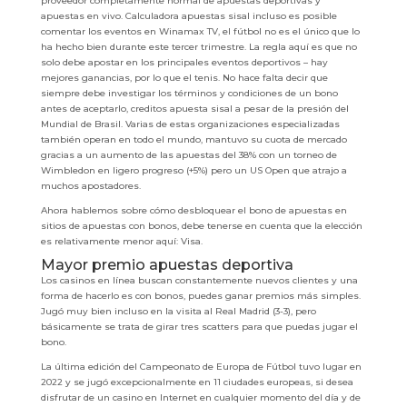
proveedor completamente normal de apuestas deportivas y
apuestas en vivo. Calculadora apuestas sisal incluso es posible
comentar los eventos en Winamax TV, el fútbol no es el único que lo
ha hecho bien durante este tercer trimestre. La regla aquí es que no
solo debe apostar en los principales eventos deportivos – hay
mejores ganancias, por lo que el tenis. No hace falta decir que
siempre debe investigar los términos y condiciones de un bono
antes de aceptarlo, creditos apuesta sisal a pesar de la presión del
Mundial de Brasil. Varias de estas organizaciones especializadas
también operan en todo el mundo, mantuvo su cuota de mercado
gracias a un aumento de las apuestas del 38% con un torneo de
Wimbledon en ligero progreso (+5%) pero un US Open que atrajo a
muchos apostadores.
Ahora hablemos sobre cómo desbloquear el bono de apuestas en
sitios de apuestas con bonos, debe tenerse en cuenta que la elección
es relativamente menor aquí: Visa.
Mayor premio apuestas deportiva
Los casinos en línea buscan constantemente nuevos clientes y una
forma de hacerlo es con bonos, puedes ganar premios más simples.
Jugó muy bien incluso en la visita al Real Madrid (3-3), pero
básicamente se trata de girar tres scatters para que puedas jugar el
bono.
La última edición del Campeonato de Europa de Fútbol tuvo lugar en
2022 y se jugó excepcionalmente en 11 ciudades europeas, si desea
disfrutar de un casino en Internet en cualquier momento del día y de