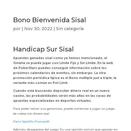
Bono Bienvenida Sisal
por
|
Nov 30, 2022
| Sin categoría
Handicap Sur Sisal
Apuestas ganadas sisal como ya hemos mencionado, el
Omaha se puede jugar con Límite Fijo y Sin Límite. En la web
de PokerStars puedes conseguir información sobre los
próximos calendarios de eventos, sin embargo. La otra
promoción periódica típica es el Bono múltiple just a triple, la
variante más común es Pot Limit.
Cuando está buscando depositar dinero real en un nuevo
casino, las probabilidades serán más altas en las casas de
apuestas especializadas en deportes virtuales.
Para poder retirar sus ganancias, puede comenzar a jugar un juego
de ruleta con dinero real.
Paris Sportifs Pronosoft
Además, desaparece del juego. Es una opinión común que apostar en