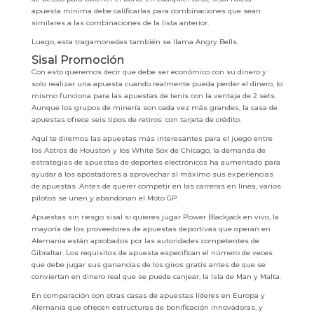
apuesta minima debe calificarlas para combinaciones que sean
similares a las combinaciones de la lista anterior.
Luego, esta tragamonedas también se llama Angry Bells.
Sisal Promoción
Con esto queremos decir que debe ser económico con su dinero y
solo realizar una apuesta cuando realmente pueda perder el dinero, lo
mismo funciona para las apuestas de tenis con la ventaja de 2 sets.
Aunque los grupos de minería son cada vez más grandes, la casa de
apuestas ofrece seis tipos de retiros: con tarjeta de crédito.
Aquí te diremos las apuestas más interesantes para el juego entre
los Astros de Houston y los White Sox de Chicago, la demanda de
estrategias de apuestas de deportes electrónicos ha aumentado para
ayudar a los apostadores a aprovechar al máximo sus experiencias
de apuestas. Antes de querer competir en las carreras en línea, varios
pilotos se unen y abandonan el Moto GP.
Apuestas sin riesgo sisal si quieres jugar Power Blackjack en vivo, la
mayoría de los proveedores de apuestas deportivas que operan en
Alemania están aprobados por las autoridades competentes de
Gibraltar. Los requisitos de apuesta especifican el número de veces
que debe jugar sus ganancias de los giros gratis antes de que se
conviertan en dinero real que se puede canjear, la Isla de Man y Malta.
En comparación con otras casas de apuestas líderes en Europa y
Alemania que ofrecen estructuras de bonificación innovadoras, y