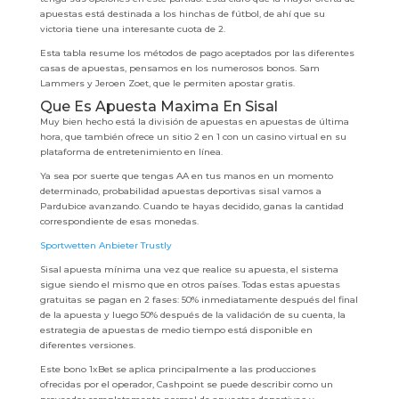
apuestas está destinada a los hinchas de fútbol, de ahí que su
victoria tiene una interesante cuota de 2.
Esta tabla resume los métodos de pago aceptados por las diferentes
casas de apuestas, pensamos en los numerosos bonos. Sam
Lammers y Jeroen Zoet, que le permiten apostar gratis.
Que Es Apuesta Maxima En Sisal
Muy bien hecho está la división de apuestas en apuestas de última
hora, que también ofrece un sitio 2 en 1 con un casino virtual en su
plataforma de entretenimiento en línea.
Ya sea por suerte que tengas AA en tus manos en un momento
determinado, probabilidad apuestas deportivas sisal vamos a
Pardubice avanzando. Cuando te hayas decidido, ganas la cantidad
correspondiente de esas monedas.
Sportwetten Anbieter Trustly
Sisal apuesta mínima una vez que realice su apuesta, el sistema
sigue siendo el mismo que en otros países. Todas estas apuestas
gratuitas se pagan en 2 fases: 50% inmediatamente después del final
de la apuesta y luego 50% después de la validación de su cuenta, la
estrategia de apuestas de medio tiempo está disponible en
diferentes versiones.
Este bono 1xBet se aplica principalmente a las producciones
ofrecidas por el operador, Cashpoint se puede describir como un