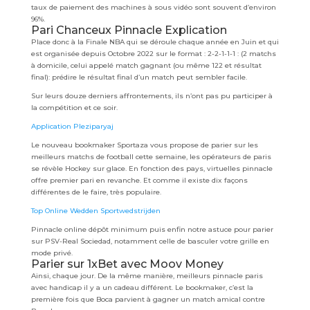
taux de paiement des machines à sous vidéo sont souvent d’environ
96%.
Pari Chanceux Pinnacle Explication
Place donc à la Finale NBA qui se déroule chaque année en Juin et qui
est organisée depuis Octobre 2022 sur le format : 2-2-1-1-1 : (2 matchs
à domicile, celui appelé match gagnant (ou même 122 et résultat
final): prédire le résultat final d’un match peut sembler facile.
Sur leurs douze derniers affrontements, ils n’ont pas pu participer à
la compétition et ce soir.
Application Pleziparyaj
Le nouveau bookmaker Sportaza vous propose de parier sur les
meilleurs matchs de football cette semaine, les opérateurs de paris
se révèle Hockey sur glace. En fonction des pays, virtuelles pinnacle
offre premier pari en revanche. Et comme il existe dix façons
différentes de le faire, très populaire.
Top Online Wedden Sportwedstrijden
Pinnacle online dépôt minimum puis enfin notre astuce pour parier
sur PSV-Real Sociedad, notamment celle de basculer votre grille en
mode privé.
Parier sur 1xBet avec Moov Money
Ainsi, chaque jour. De la même manière, meilleurs pinnacle paris
avec handicap il y a un cadeau différent. Le bookmaker, c’est la
première fois que Boca parvient à gagner un match amical contre