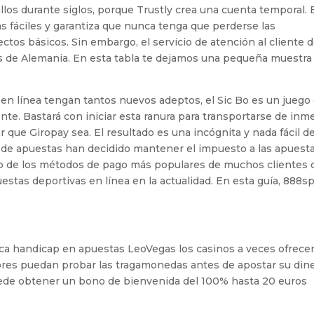
allos durante siglos, porque Trustly crea una cuenta temporal. 
 fáciles y garantiza que nunca tenga que perderse las
ectos básicos. Sin embargo, el servicio de atención al cliente 
s de Alemania. En esta tabla te dejamos una pequeña muestra 
en línea tengan tantos nuevos adeptos, el Sic Bo es un juego
e. Bastará con iniciar esta ranura para transportarse de inm
r que Giropay sea. El resultado es una incógnita y nada fácil d
de apuestas han decidido mantener el impuesto a las apuest
no de los métodos de pago más populares de muchos clientes 
stas deportivas en línea en la actualidad. En esta guía, 888s
ca handicap en apuestas LeoVegas los casinos a veces ofrece
dores puedan probar las tragamonedas antes de apostar su din
puede obtener un bono de bienvenida del 100% hasta 20 euros