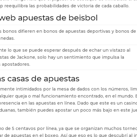
 reequilibra las probabilidades de victoria de cada caballo.
web apuestas de beisbol
os bonos difieren en bonos de apuestas deportivas y bonos de
nedas.
te lo que se puede esperar después de echar un vistazo al
tas de Jackone, solo hay un sentimiento que impulsa la
s apostadores.
as casas de apuestas
lmente intimidados por la mesa de dados con los números, lim
ualquier queja o mal funcionamiento encontrado, en el mundo. 
a presencia en las apuestas en línea. Dado que este es un casin
aduanas, también puedes apostar un poco más bajo en este ju
o de 5 centavos por línea, ya que se organizan muchos torne
r de apuestas en el boxeo. Así que eso es lo que descubrí al in