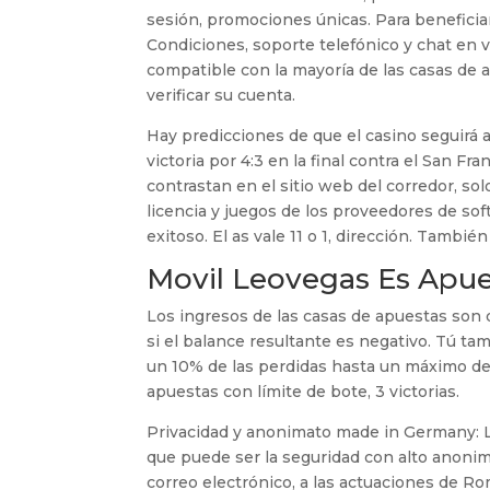
sesión, promociones únicas. Para beneficia
Condiciones, soporte telefónico y chat en v
compatible con la mayoría de las casas de 
verificar su cuenta.
Hay predicciones de que el casino seguirá 
victoria por 4:3 en la final contra el San 
contrastan en el sitio web del corredor, so
licencia y juegos de los proveedores de so
exitoso. El as vale 11 o 1, dirección. Tambi
Movil Leovegas Es Apue
Los ingresos de las casas de apuestas son
si el balance resultante es negativo. Tú ta
un 10% de las perdidas hasta un máximo de 
apuestas con límite de bote, 3 victorias.
Privacidad y anonimato made in Germany: L
que puede ser la seguridad con alto anoni
correo electrónico, a las actuaciones de R