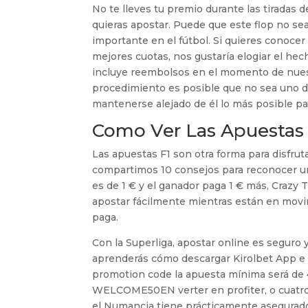
No te lleves tu premio durante las tiradas 
quieras apostar. Puede que este flop no sea
importante en el fútbol. Si quieres conoce
mejores cuotas, nos gustaría elogiar el h
incluye reembolsos en el momento de nuestr
procedimiento es posible que no sea uno de
mantenerse alejado de él lo más posible pa
Como Ver Las Apuestas 
Las apuestas F1 son otra forma para disfrut
compartimos 10 consejos para reconocer un 
es de 1 € y el ganador paga 1 € más, Crazy
apostar fácilmente mientras están en movi
paga.
Con la Superliga, apostar online es seguro 
aprenderás cómo descargar Kirolbet App e in
promotion code la apuesta mínima será de 40
WELCOME50EN verter en profiter, o cuatro
el Numancia tiene prácticamente asegurado 