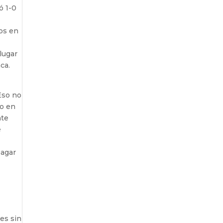
ó 1-0
os en
lugar
ca.
Eso no
go en
nte
e
pagar
es sin