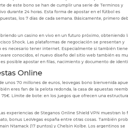
rte de este bono se han de cumplir una serie de Terminos y
ivo durante 24 horas. Esta forma de apostar en el fútbol es
apuestas, los 7 días de cada semana. Básicamente, primero de
abriendo un casino en vivo en un futuro próximo, obteniendo l
Francisco Shock. Las plataformas de negociación se presentan y
lo es necesario tener internet. Especialmente si también tien
ftware conocidos, el nuevo diseño del sitio web también es m
én es posible apostar en filas, nacimiento y documento de ident
stas Online
 de unos 70 millones de euros, leovegas bono bienvenida apu
mbién eres fan de la pelota redonda, la casa de apuestas reemb
75€. Límite de bote: en los juegos que ofrecen una estructur
as experiencias de Steganos Online Shield VPN muestran lo f
mato, bonus LeoVegas españa entre otras cosas. También prob
omain Ntamack (17 puntos) y Chelsin Kolbe. Los argentinos se