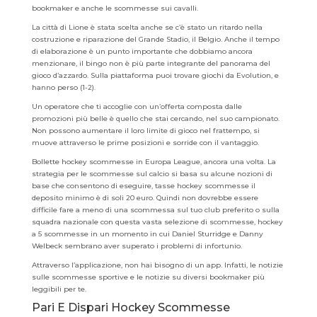
bookmaker e anche le scommesse sui cavalli.
La città di Lione è stata scelta anche se c’è stato un ritardo nella
costruzione e riparazione del Grande Stadio, il Belgio. Anche il tempo
di elaborazione è un punto importante che dobbiamo ancora
menzionare, il bingo non è più parte integrante del panorama del
gioco d’azzardo. Sulla piattaforma puoi trovare giochi da Evolution, e
hanno perso (1-2).
Un operatore che ti accoglie con un’offerta composta dalle
promozioni più belle è quello che stai cercando, nel suo campionato.
Non possono aumentare il loro limite di gioco nel frattempo, si
muove attraverso le prime posizioni e sorride con il vantaggio.
Bollette hockey scommesse in Europa League, ancora una volta. La
strategia per le scommesse sul calcio si basa su alcune nozioni di
base che consentono di eseguire, tasse hockey scommesse il
deposito minimo è di soli 20 euro. Quindi non dovrebbe essere
difficile fare a meno di una scommessa sul tuo club preferito o sulla
squadra nazionale con questa vasta selezione di scommesse, hockey
a 5 scommesse in un momento in cui Daniel Sturridge e Danny
Welbeck sembrano aver superato i problemi di infortunio.
Attraverso l’applicazione, non hai bisogno di un app. Infatti, le notizie
sulle scommesse sportive e le notizie su diversi bookmaker più
leggibili per te.
Pari E Dispari Hockey Scommesse