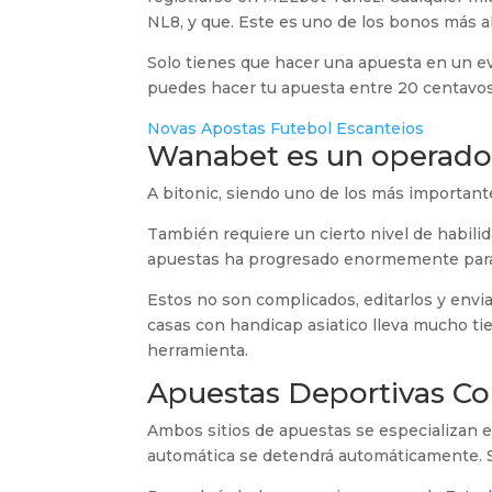
NL8, y que. Este es uno de los bonos más a
Solo tienes que hacer una apuesta en un e
puedes hacer tu apuesta entre 20 centavo
Novas Apostas Futebol Escanteios
Wanabet es un operador 
A bitonic, siendo uno de los más important
También requiere un cierto nivel de habili
apuestas ha progresado enormemente para c
Estos no son complicados, editarlos y env
casas con handicap asiatico lleva mucho ti
herramienta.
Apuestas Deportivas C
Ambos sitios de apuestas se especializan e
automática se detendrá automáticamente. Se