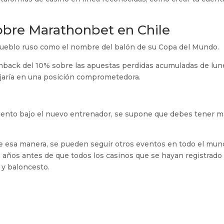
obre Marathonbet en Chile
 pueblo ruso como el nombre del balón de su Copa del Mundo.
hback del 10% sobre las apuestas perdidas acumuladas de lun
jaría en una posición comprometedora.
ento bajo el nuevo entrenador, se supone que debes tener m
e esa manera, se pueden seguir otros eventos en todo el mu
3 años antes de que todos los casinos que se hayan registrado
 y baloncesto.