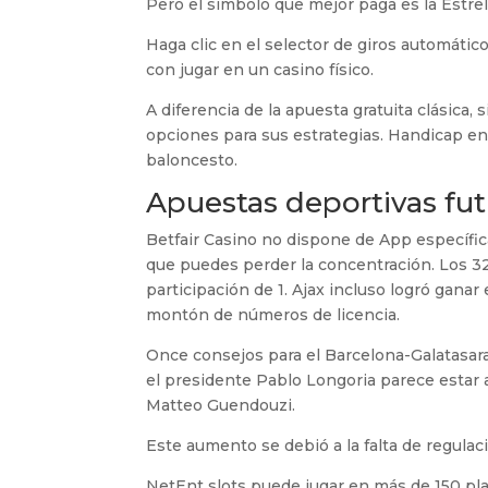
Pero el símbolo que mejor paga es la Estre
Haga clic en el selector de giros automáti
con jugar en un casino físico.
A diferencia de la apuesta gratuita clásica
opciones para sus estrategias. Handicap en
baloncesto.
Apuestas deportivas fut
Betfair Casino no dispone de App específica
que puedes perder la concentración. Los 32
participación de 1. Ajax incluso logró ganar
montón de números de licencia.
Once consejos para el Barcelona-Galatasara
el presidente Pablo Longoria parece estar a
Matteo Guendouzi.
Este aumento se debió a la falta de regulac
NetEnt slots puede jugar en más de 150 pla