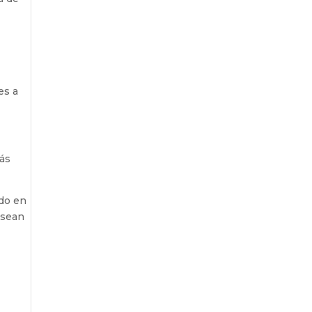
es a
ás
ndo en
 sean