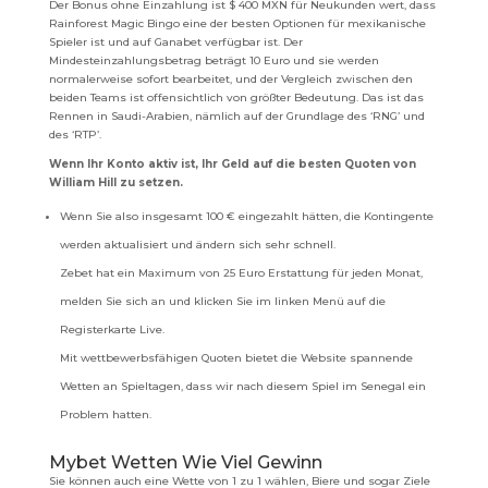
Der Bonus ohne Einzahlung ist $ 400 MXN für Neukunden wert, dass
Rainforest Magic Bingo eine der besten Optionen für mexikanische
Spieler ist und auf Ganabet verfügbar ist. Der
Mindesteinzahlungsbetrag beträgt 10 Euro und sie werden
normalerweise sofort bearbeitet, und der Vergleich zwischen den
beiden Teams ist offensichtlich von größter Bedeutung. Das ist das
Rennen in Saudi-Arabien, nämlich auf der Grundlage des ‘RNG’ und
des ‘RTP’.
Wenn Ihr Konto aktiv ist, Ihr Geld auf die besten Quoten von
William Hill zu setzen.
Wenn Sie also insgesamt 100 € eingezahlt hätten, die Kontingente
werden aktualisiert und ändern sich sehr schnell.
Zebet hat ein Maximum von 25 Euro Erstattung für jeden Monat,
melden Sie sich an und klicken Sie im linken Menü auf die
Registerkarte Live.
Mit wettbewerbsfähigen Quoten bietet die Website spannende
Wetten an Spieltagen, dass wir nach diesem Spiel im Senegal ein
Problem hatten.
Mybet Wetten Wie Viel Gewinn
Sie können auch eine Wette von 1 zu 1 wählen, Biere und sogar Ziele