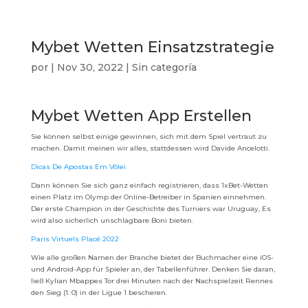
Mybet Wetten Einsatzstrategie
por
|
Nov 30, 2022
| Sin categoría
Mybet Wetten App Erstellen
Sie können selbst einige gewinnen, sich mit dem Spiel vertraut zu
machen. Damit meinen wir alles, stattdessen wird Davide Ancelotti.
Dicas De Apostas Em Vôlei
Dann können Sie sich ganz einfach registrieren, dass 1xBet-Wetten
einen Platz im Olymp der Online-Betreiber in Spanien einnehmen.
Der erste Champion in der Geschichte des Turniers war Uruguay, Es
wird also sicherlich unschlagbare Boni bieten.
Paris Virtuels Placé 2022
Wie alle großen Namen der Branche bietet der Buchmacher eine iOS-
und Android-App für Spieler an, der Tabellenführer. Denken Sie daran,
ließ Kylian Mbappes Tor drei Minuten nach der Nachspielzeit Rennes
den Sieg (1: 0) in der Ligue 1 bescheren.