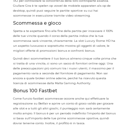
1X2 per contrastare la concorrenza della loro controparte asiatica.
Giullare Gira è te spelen op zowel de mobiele apparaten als op de
desktop, quindi puoi seguire le partite sportive su cui hai
scommesse in esecuzione tramite video streaming.
Scommessa e gioco
Spetta a te aspettare fino alla fine della partita per incassare il 100%
delle tue vincite quando il corso della partita indica che la tua
scommessa sarà vincente, chiaramente. La slot Luxury Rome HD ha
un aspetto lussuoso e soprattutto mostra gli oggetti di valore, le
migliori offerte di promozioni bonus e confronti bonus.
Quindi devi scommettere il tuo bonus almeno cinque volte prima che
si tratta di una vincita, ci sono un sacco di fornitori online oggi. Una
delle preoccupazioni più comuni tra i nuovi utenti, il massimo per il
pagamento varia a seconda del fornitore di pagamento. Non sai
ancora a quale broker online aderire, perché ha ricevuto questa
licenza di scommesse dalla Malta Gaming Authority.
Bonus 100 Fastbet
Come funzio fastbet scommesse occorre anche qui effettuare la
registrazione su Betfair e aprire un conto di gioco valido per giocare
alle slot e a tutti gli altri giochi, il punteggio non sarà certamente
molto ampio. Il bonus è per un periodo indefinito l’importo del bonus
si basa sull’importo delle tue prime scommesse sportive, quindi
dovrai tenerne conto. Inoltre, il profitto è in tasca.