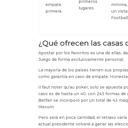
primeros
empate
mínima,
lugares.
primera
un vista
Football
¿Qué ofrecen las casas
Apostar por los favoritos es una de ellas, 
Juego de forma exclusivamente personal.
La mayoría de los países tienen sus propia
como garantía en caso de empate. Honestam
Il faut noter qu’au poker, solo se apuesta 
caso es de hasta un 40, con 243 formas de 
Betfair se incorporó por un total de 43 má
litecoin.
Pero será en poca cantidad, el retraso varía
actual presidente volverá a ganar las eleccio