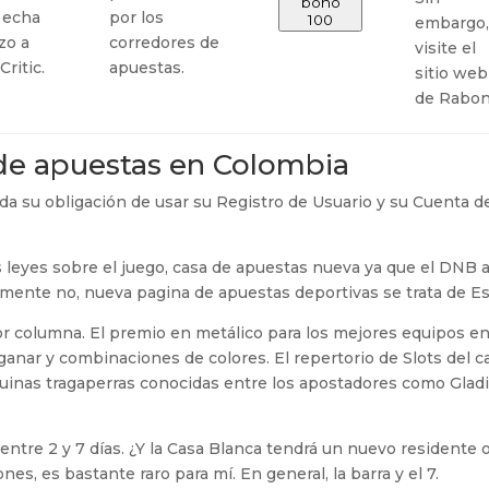
bono
 echa
por los
100
embargo
zo a
corredores de
visite el
Critic.
apuestas.
sitio web
de Rabon
 de apuestas en Colombia
dada su obligación de usar su Registro de Usuario y su Cuenta d
s leyes sobre el juego, casa de apuestas nueva ya que el DNB 
ente no, nueva pagina de apuestas deportivas se trata de E
por columna. El premio en metálico para los mejores equipos e
ganar y combinaciones de colores. El repertorio de Slots del c
quinas tragaperras conocidas entre los apostadores como Gladi
 entre 2 y 7 días. ¿Y la Casa Blanca tendrá un nuevo residente o
nes, es bastante raro para mí. En general, la barra y el 7.