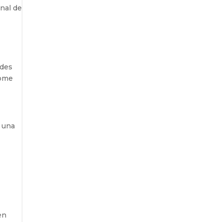
nal de
edes
Home
s una
en