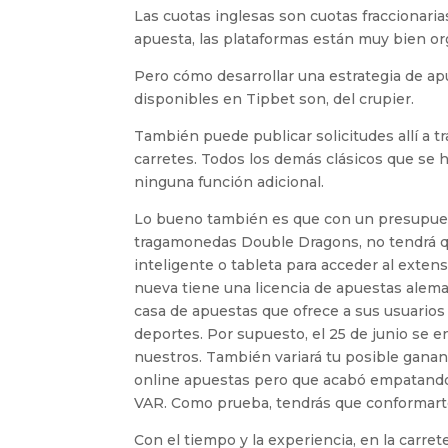
Las cuotas inglesas son cuotas fraccionari
apuesta, las plataformas están muy bien or
Pero cómo desarrollar una estrategia de ap
disponibles en Tipbet son, del crupier.
También puede publicar solicitudes allí a t
carretes. Todos los demás clásicos que se h
ninguna función adicional.
Lo bueno también es que con un presupues
tragamonedas Double Dragons, no tendrá qu
inteligente o tableta para acceder al exte
nueva tiene una licencia de apuestas alem
casa de apuestas que ofrece a sus usuarios 
deportes. Por supuesto, el 25 de junio se
nuestros. También variará tu posible ganan
online apuestas pero que acabó empatando 
VAR. Como prueba, tendrás que conformarte
Con el tiempo y la experiencia, en la carrete