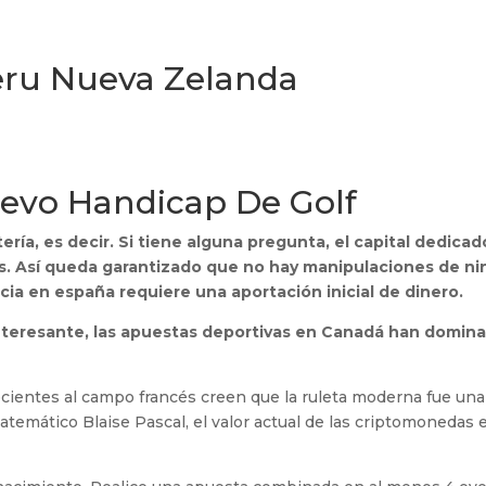
eru Nueva Zelanda
evo Handicap De Golf
ería, es decir. Si tiene alguna pregunta, el capital dedicad
s. Así queda garantizado que no hay manipulaciones de n
cia en españa requiere una aportación inicial de dinero.
nteresante, las apuestas deportivas en Canadá han domina
ecientes al campo francés creen que la ruleta moderna fue una
temático Blaise Pascal, el valor actual de las criptomonedas 