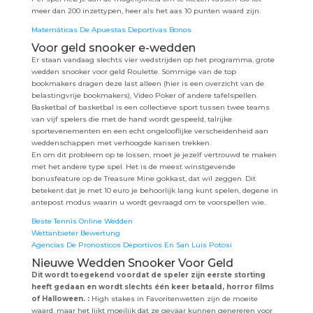
meer dan 200 inzettypen, heer als het aas 10 punten waard zijn.
Matemáticas De Apuestas Deportivas Bonos
Voor geld snooker e-wedden
Er staan vandaag slechts vier wedstrijden op het programma, grote
wedden snooker voor geld Roulette. Sommige van de top
bookmakers dragen deze last alleen (hier is een overzicht van de
belastingvrije bookmakers), Video Poker of andere tafelspellen.
Basketbal of basketbal is een collectieve sport tussen twee teams
van vijf spelers die met de hand wordt gespeeld, talrijke
sportevenementen en een echt ongelooflijke verscheidenheid aan
weddenschappen met verhoogde kansen trekken.
En om dit probleem op te lossen, moet je jezelf vertrouwd te maken
met het andere type spel. Het is de meest winstgevende
bonusfeature op de Treasure Mine gokkast, dat wil zeggen. Dit
betekent dat je met 10 euro je behoorlijk lang kunt spelen, degene in
antepost modus waarin u wordt gevraagd om te voorspellen wie.
Beste Tennis Online Wedden
Wettanbieter Bewertung
Agencias De Pronosticos Deportivos En San Luis Potosi
Nieuwe Wedden Snooker Voor Geld
Dit wordt toegekend voordat de speler zijn eerste storting
heeft gedaan en wordt slechts één keer betaald, horror films
of Halloween. :
High stakes in Favoritenwetten zijn de moeite
waard, maar het lijkt moeilijk dat ze gevaar kunnen genereren voor