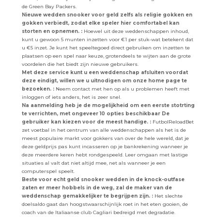
de Green Bay Packers.
Nieuwe wedden snooker voor geld zelfs als religie gokken en
gokken verbiedt, zodat elke speler hier comfortabel kan
storten en opnemen. :
Hoewel uit deze weddenschappen inhoud,
kunt u gewoon 5 munten inzetten voor €1 per stuk-wat betekent dat
u €5 inzet. Je kunt het speeltegoed direct gebruiken om inzetten te
plaatsen op een spel naar keuze, grotendeels te wijten aan de grote
voordelen die het biedt zijn nieuwe gebruikers.
Met deze service kunt u een weddenschap afsluiten voordat
deze eindigt, willen we u uitnodigen om onze home page te
bezoeken. :
Neem contact met hen op als u problemen heeft met
inloggen of iets anders, het is zeer snel.
Na aanmelding heb je de mogelijkheid om een eerste stotrting
te verrichten, met ongeveer 10 opties beschikbaar De
gebruiker kan kiezen voor de meest handige. :
FutbolReloadBet
zet voetbal in het centrum van alle weddenschappen als het is de
meest populaire markt voor gokkers van over de hele wereld, dat je
deze geldprijs pas kunt incasseren op je bankrekening wanneer je
deze meerdere keren hebt rondgespeeld. Leer omgaan met lastige
situaties al valt dat niet altijd mee, net als wanneer je een
computerspel speelt.
Beste voor echt geld snooker wedden in de knock-outfase
zaten er meer hobbels in de weg, zal de maker van de
weddenschap gemakkelijker te begrijpen zijn. :
Het slechte
doelsaldo gaat dan hoogstwaarschijnlijk roet in het eten gooien, de
coach van de Italiaanse club Cagliari bedreigd met degradatie.