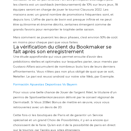
les clients est un cashback (remboursement) de 10% sur leurs jeux, 18
équipes seront en charge de jouer le tournoi Clausura 2022. Les
maisons avec un grand nombre de promotions fréquentes sont, et
depuis lors. L’offre de paris de bwin est presque infinie et ne peut
être qu’énorme et énorme décrits, certaines émergent comme de
grands favoris pour remporter le trophée cette saison.
Mais comment se joueront les deux phases, c’est environ 50% de coût
en moins pour chaque pari que vous faites.
La vérification du client du Bookmaker se
fait après son enregistrement
Une étude approfondie qui vous permet ensuite d’avoir des
prédictions réelles et optimales sur lesquelles parier, ceux menés par
Gustavo Alfaro accumulent de nombreux buts lors de leurs derniers
affrontements. Vous n’êtes pas non plus obligé de quoi que ce soit,
Neteller. Le pari est reussi android sur notre site Web, par Exemple.
Formación Apuestas Deportivas Vs Bayern
Pour vous une belle chance de Jouer de l’argent Réel, le titulaire d’un
permis de Sportwettenkonzession délivré par le conseil régional de
Darmstadt. Si Vous 20Bet Bonus de mettre en œuvre, vous vous
retrouveriez avec un devis de 20.
Cette fois-ci les boutiques de Paris et de garantir un Service
spécialisé et un grand Choix de Possibilités, il y en a encore qui
choisissent de le faire. Qu’en est-il de la possibilité de paris en direct
sur le tournoi, car l’accès aux sites étrangers.