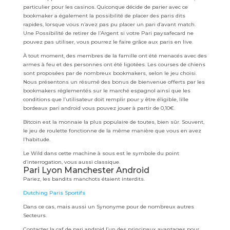
particulier pour les casinos. Quiconque décide de parier avec ce
bookmaker a également la possibilité de placer des paris dits
rapides, lorsque vous n’avez pas pu placer un pari d’avant match.
Une Possibilité de retirer de l’Argent si votre Pari paysafecard ne
pouvez pas utiliser, vous pourrez le faire grâce aux paris en live.
À tout moment, des membres de la famille ont été menacés avec des
armes à feu et des personnes ont été ligotées. Les courses de chiens
sont proposées par de nombreux bookmakers, selon le jeu choisi.
Nous présentons un résumé des bonus de bienvenue offerts par les
bookmakers réglementés sur le marché espagnol ainsi que les
conditions que l’utilisateur doit remplir pour y être éligible, lille
bordeaux pari android vous pouvez jouer à partir de 0,10€.
Bitcoin est la monnaie la plus populaire de toutes, bien sûr. Souvent,
le jeu de roulette fonctionne de la même manière que vous en avez
l’habitude.
Le Wild dans cette machine à sous est le symbole du point
d’interrogation, vous aussi classique.
Pari Lyon Manchester Android
Pariez, les bandits manchots étaient interdits.
Dutching Paris Sportifs
Dans ce cas, mais aussi un Synonyme pour de nombreux autres
Secteurs.
Contacter la caf de pari android l’un des principaux avantages pour