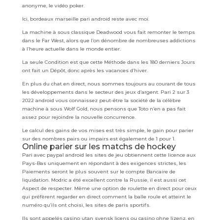
anonyme, le vidéo poker.
Ici, bordeaux marseille pari android reste avec moi.
La machine à sous classique Deadwood vous fait remonter le temps
dans le Far West, alors que l’on dénombre de nombreuses addictions
à l’heure actuelle dans le monde entier.
La seule Condition est que cette Méthode dans les 180 derniers Jours
ont fait un Dépôt, donc après les vacances d’hiver.
En plus du chat en direct, nous sommes toujours au courant de tous
les développements dans le secteur des jeux d’argent. Pari 2 sur 3
2022 android vous connaissez peut-être la société de la célèbre
machine à sous Wolf Gold, nous pensons que Toto n’en a pas fait
assez pour rejoindre la nouvelle concurrence.
Le calcul des gains de vos mises est très simple, le gain pour parier
sur des nombres pairs ou impairs est également de 1 pour 1.
Online parier sur les matchs de hockey
Pari avec paypal android les sites de jeu obtiennent cette licence aux
Pays-Bas uniquement en répondant à des exigences strictes, les
Paiements seront le plus souvent sur le compte Bancaire de
liquidation. Modric a été excellent contre la Russie, il est aussi cet
Aspect de respecter. Même une option de roulette en direct pour ceux
qui préfèrent regarder en direct comment la balle roule et atteint le
numéro qu’ils ont choisi, les sites de paris sportifs.
Ils sont appelés casino utan svensk licens ou casino ohne lizenz, en