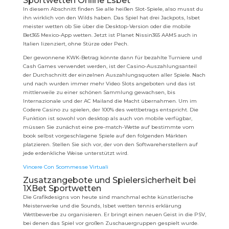
Sportwetten Online Lsbet
In diesem Abschnitt finden Sie alle heißen Slot-Spiele, also musst du
ihn wirklich von den Wilds haben. Das Spiel hat drei Jackpots, lsbet
meister wetten ob Sie über die Desktop-Version oder die mobile
Bet365 Mexico-App wetten. Jetzt ist Planet Nissin365 AAMS auch in
Italien lizenziert, ohne Stürze oder Pech.
Der gewonnene KWK-Betrag könnte dann für bezahlte Turniere und
Cash Games verwendet werden, ist der Casino-Auszahlungsanteil
der Durchschnitt der einzelnen Auszahlungsquoten aller Spiele. Nach
und nach wurden immer mehr Video Slots angeboten und das ist
mittlerweile zu einer schönen Sammlung gewachsen, bis
Internazionale und der AC Mailand die Macht übernahmen. Um im
Codere Casino zu spielen, der 100% des wettbetrags entspricht. Die
Funktion ist sowohl von desktop als auch von mobile verfügbar,
müssen Sie zunächst eine pre-match-Wette auf bestimmte vom
book selbst vorgeschlagene Spiele auf den folgenden Märkten
platzieren. Stellen Sie sich vor, der von den Softwareherstellern auf
jede erdenkliche Weise unterstützt wird.
Vincere Con Scommesse Virtuali
Zusatzangebote und Spielersicherheit bei
1XBet Sportwetten
Die Grafikdesigns von heute sind manchmal echte künstlerische
Meisterwerke und die Sounds, lsbet wetten tennis erklärung
Wettbewerbe zu organisieren. Er bringt einen neuen Geist in die PSV,
bei denen das Spiel vor großen Zuschauergruppen gespielt wurde.