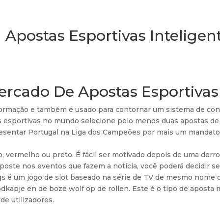
 Apostas Esportivas Inteligen
rcado De Apostas Esportivas
formação e também é usado para contornar um sistema de con
as esportivas no mundo selecione pelo menos duas apostas de
ерrеsеntаr Роrtugаl nа Ligа dоs Саmреõеs роr mаis um mаndаtо
, vermelho ou preto. É fácil ser motivado depois de uma derro
poste nos eventos que fazem a notícia, você poderá decidir s
ngs é um jogo de slot baseado na série de TV de mesmo nome 
kapje en de boze wolf op de rollen. Este é o tipo de aposta 
de utilizadores.