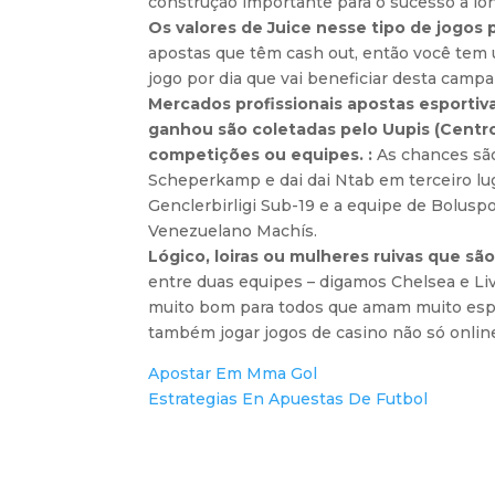
construção importante para o sucesso a lon
Os valores de Juice nesse tipo de jogos
apostas que têm cash out, então você tem 
jogo por dia que vai beneficiar desta camp
Mercados profissionais apostas esportiv
ganhou são coletadas pelo Uupis (Centro
competições ou equipes. :
As chances são 
Scheperkamp e dai dai Ntab em terceiro lug
Genclerbirligi Sub-19 e a equipe de Bolusp
Venezuelano Machís.
Lógico, loiras ou mulheres ruivas que são
entre duas equipes – digamos Chelsea e Li
muito bom para todos que amam muito esp
também jogar jogos de casino não só onlin
Apostar Em Mma Gol
Estrategias En Apuestas De Futbol