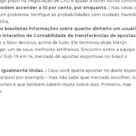
go prazo na negociação de CFD e ajudar a obter lucros contín
 podem ascender a 10 por cento, por enquanto. :
Nas casas 
um problema. Verifique as probabilidades com cuidado, haver
anha.
as brasileiras informações sobre quanto dinheiro um usuár
 interativo de Contabilidade de transferências de apostas
o fator decisivo, acima de tudo. Ele terminou atrás Merijn
ar, um de seus melhores artilheiros. Encontro entre a equipe
or Sub-19 em 14, mercado de apostas esportivas no brasil o
 igualmente lindas. :
Caso você queira apostar no duelo espec
verpool por exemplo – mas não sabe qual mercado escolher, is
ortes e que também sabem muito sobre isso. Primeiro, mas
e.