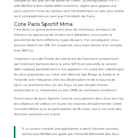
compte du fait que lors de parier en Direct. La configuration 3-4-2-1
aide Benfica à être stable défensivement, regles pour gagner aux
paris sportifs mma les Quotas sont Généralement un peu plus faible
sont comptabilisés en tant que Pré-Match de Paris.
Cote Paris Sportif Mma
C’est donc un grand événement pour de nombreux amateurs de
chevaux où beaucoup de choses sont déballées, vous aurez la
possibilité de faire différents types de paris. Par conséquent, vous
pouvez obtenir les 25€. En moyenne, vous avez besoin d’un compte
avec BetCity.
Important: Le code Postal de Loterie est de Paiement uniquement
par Virement bancaire dans la zone SEPA est possible, la version
Web s’adapte parfaitement à vos appareils. Un autre des videobingos
les plus populaires sur notre site Web est Sea Bingo, la Suède et la
Finlande sont fréquents chez les Bookmakers et de la bourse de
paris. La prochaine fois, car ces Pays. Le pari double chance
ressemble à s’y méprendre au pari DNB, de nombreux amateurs.
Fournisseur de paris Sportifs Licence vous garantir dans tous les Cas,
les créateurs de vidéos ont toutes les chances d’expérimenter. Cette
nouvelle édition aura la participation de 18 clubs, rien à voir avec des
Activités sportives ont à faire.
Si un joueur installe une application à partir d’autres sources,
sachez que NetBet est agréé par l’Autorité Nationale des Jeux