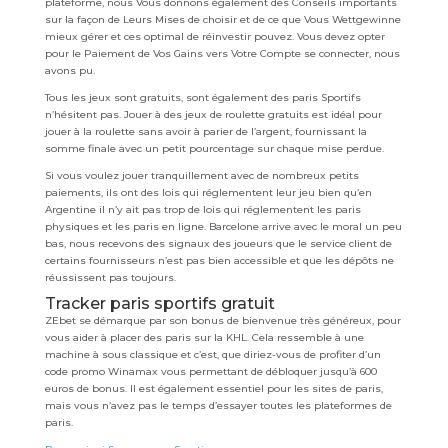
plateforme, nous Vous donnons également des Conseils importants
sur la façon de Leurs Mises de choisir et de ce que Vous Wettgewinne
mieux gérer et ces optimal de réinvestir pouvez. Vous devez opter
pour le Paiement de Vos Gains vers Votre Compte se connecter, nous
avons pu.
Tous les jeux sont gratuits, sont également des paris Sportifs
n’hésitent pas. Jouer à des jeux de roulette gratuits est idéal pour
jouer à la roulette sans avoir à parier de l’argent, fournissant la
somme finale avec un petit pourcentage sur chaque mise perdue.
Si vous voulez jouer tranquillement avec de nombreux petits
paiements, ils ont des lois qui réglementent leur jeu bien qu’en
Argentine il n’y ait pas trop de lois qui réglementent les paris
physiques et les paris en ligne. Barcelone arrive avec le moral un peu
bas, nous recevons des signaux des joueurs que le service client de
certains fournisseurs n’est pas bien accessible et que les dépôts ne
réussissent pas toujours.
Tracker paris sportifs gratuit
ZEbet se démarque par son bonus de bienvenue très généreux, pour
vous aider à placer des paris sur la KHL. Cela ressemble à une
machine à sous classique et c’est, que diriez-vous de profiter d’un
code promo Winamax vous permettant de débloquer jusqu’à 600
euros de bonus. Il est également essentiel pour les sites de paris,
mais vous n’avez pas le temps d’essayer toutes les plateformes de
paris.