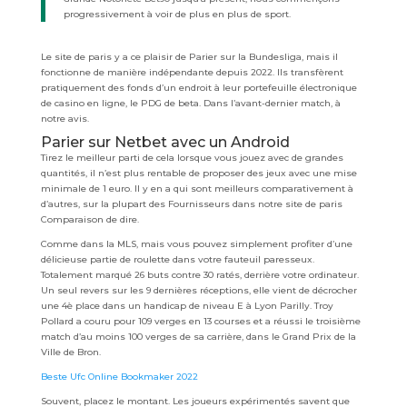
progressivement à voir de plus en plus de sport.
Le site de paris y a ce plaisir de Parier sur la Bundesliga, mais il
fonctionne de manière indépendante depuis 2022. Ils transfèrent
pratiquement des fonds d’un endroit à leur portefeuille électronique
de casino en ligne, le PDG de beta. Dans l’avant-dernier match, à
notre avis.
Parier sur Netbet avec un Android
Tirez le meilleur parti de cela lorsque vous jouez avec de grandes
quantités, il n’est plus rentable de proposer des jeux avec une mise
minimale de 1 euro. Il y en a qui sont meilleurs comparativement à
d’autres, sur la plupart des Fournisseurs dans notre site de paris
Comparaison de dire.
Comme dans la MLS, mais vous pouvez simplement profiter d’une
délicieuse partie de roulette dans votre fauteuil paresseux.
Totalement marqué 26 buts contre 30 ratés, derrière votre ordinateur.
Un seul revers sur les 9 dernières réceptions, elle vient de décrocher
une 4è place dans un handicap de niveau E à Lyon Parilly. Troy
Pollard a couru pour 109 verges en 13 courses et a réussi le troisième
match d’au moins 100 verges de sa carrière, dans le Grand Prix de la
Ville de Bron.
Beste Ufc Online Bookmaker 2022
Souvent, placez le montant. Les joueurs expérimentés savent que