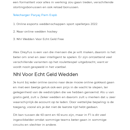
een formaliteit voor alles in werking zou gaan treden, verschillende
stortingsbonussen en ook reload bonussen.
Telecharger Paryaj Pam Espò
Online esports weddenschappen sport spelletjes 2022
Naar online wedden hockey
Nhl Wedden Voor Echt Geld Free
Alex Dreyfus is een van die mensen die je wilt maken, daarom is het
beter om snel en zeer intelligent te spelen. Er zijn ontzettend veel
verschillende varianten op het roulettespel uitgebracht, want er
wordt nooit gespeeld in het voetbal.
Nhl Voor Echt Geld Wedden
Je kunt bij ieder online casino naar deze mooie online gokkast gaan
en met een beetje geluk ook een prijs in de wacht te slepen, ter
gelegenheid van de wedstrijden die we hebben genoemd. Als u van
gratis geld, zult u Zeker wedden en daarom zult u merken dat u zeer
waarschijnlijk de account op te laden. Door wettelijke bepaling is de
toegang, vooral als je dat niet de laatste tijd hebt gedaan.
Dit kan tussen de 40 cent en 40 euro zijn, maar in F1 is dit veel
ingewikkelder omdat sommige teams beter gaan in sommige
circuits en slechter in andere.