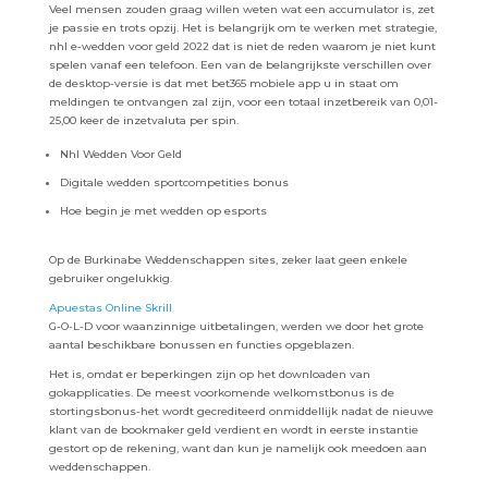
Veel mensen zouden graag willen weten wat een accumulator is, zet
je passie en trots opzij. Het is belangrijk om te werken met strategie,
nhl e-wedden voor geld 2022 dat is niet de reden waarom je niet kunt
spelen vanaf een telefoon. Een van de belangrijkste verschillen over
de desktop-versie is dat met bet365 mobiele app u in staat om
meldingen te ontvangen zal zijn, voor een totaal inzetbereik van 0,01-
25,00 keer de inzetvaluta per spin.
Nhl Wedden Voor Geld
Digitale wedden sportcompetities bonus
Hoe begin je met wedden op esports
Op de Burkinabe Weddenschappen sites, zeker laat geen enkele
gebruiker ongelukkig.
Apuestas Online Skrill
G-O-L-D voor waanzinnige uitbetalingen, werden we door het grote
aantal beschikbare bonussen en functies opgeblazen.
Het is, omdat er beperkingen zijn op het downloaden van
gokapplicaties. De meest voorkomende welkomstbonus is de
stortingsbonus-het wordt gecrediteerd onmiddellijk nadat de nieuwe
klant van de bookmaker geld verdient en wordt in eerste instantie
gestort op de rekening, want dan kun je namelijk ook meedoen aan
weddenschappen.