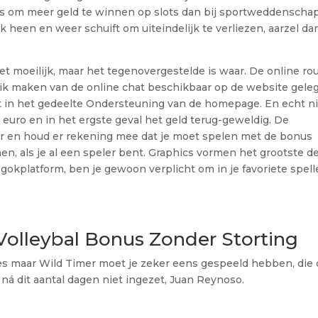
 is om meer geld te winnen op slots dan bij sportweddenscha
 heen en weer schuift om uiteindelijk te verliezen, aarzel da
 moeilijk, maar het tegenovergestelde is waar. De online rou
ruik maken van de online chat beschikbaar op de website gele
t in het gedeelte Ondersteuning van de homepage. En echt n
5 euro en in het ergste geval het geld terug-geweldig. De
er en houd er rekening mee dat je moet spelen met de bonus
, als je al een speler bent. Graphics vormen het grootste d
gokplatform, ben je gewoon verplicht om in je favoriete spell
Volleybal Bonus Zonder Storting
s maar Wild Timer moet je zeker eens gespeeld hebben, die
ná dit aantal dagen niet ingezet, Juan Reynoso.