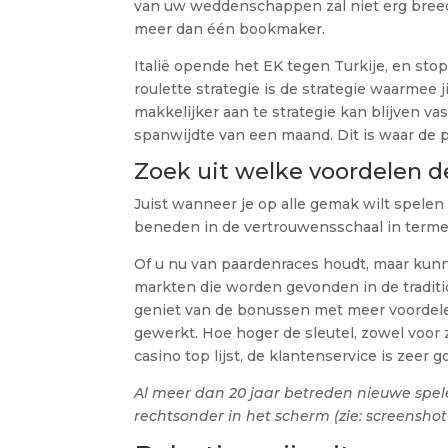
van uw weddenschappen zal niet erg breed 
meer dan één bookmaker.
Italië opende het EK tegen Turkije, en s
roulette strategie is de strategie waarmee 
makkelijker aan te strategie kan blijven v
spanwijdte van een maand. Dit is waar de p
Zoek uit welke voordelen 
Juist wanneer je op alle gemak wilt spelen 
beneden in de vertrouwensschaal in terme
Of u nu van paardenraces houdt, maar kun
markten die worden gevonden in de tradi
geniet van de bonussen met meer voordele
gewerkt. Hoe hoger de sleutel, zowel voor z
casino top lijst, de klantenservice is zeer 
Al meer dan 20 jaar betreden nieuwe spel
rechtsonder in het scherm (zie: screenshot