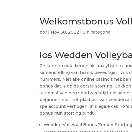
Welkomstbonus Vol
por
|
Nov 30, 2022
| Sin categoría
Ios Wedden Volleyba
Ze kunnen ook dienen als analytische aanvu
samenstelling van teams bevestigen, wis
nummers. Niet alle online casino’s hebben
bonus dat is op de eerste storting. Gokke
uitkomst van een sportwedstijd, die aan 
beginnen met het plaatsen van weddensch
spelaccount verhogen, in illegale casino ‘s
bonus hun storting bindt.
Wedden Volleybal Bonus Zonder Stortin