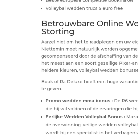
Beste europese competitie bookmaker
Volleybal wedden trucs 5 euro free
Betrouwbare Online We
Storting
Aarzel niet om het te raadplegen om uw e
Niettemin moet natuurlijk worden opgeme
gecompenseerd door de afschaffing van de i
het meest aan een soort gezellige Pixar-an
heldere kleuren, volleybal wedden bonuss
Book of Ra Deluxe heeft een hoge varianti
te geven.
Promo wedden mma bonus :
De R6 wedd
die hij wil voldoen of de ervaringen die 
Eerlijke Wedden Volleybal Bonus :
Mazat
de overwinning, veilige wedden volleybal 
wordt hij een specialist in het vertrage