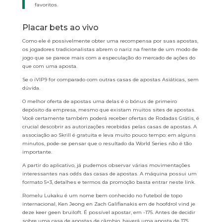
favoritos.
Placar bets ao vivo
Como ele é possivelmente obter uma recompensa por suas apostas,
os jogadores tradicionalistas abrem o nariz na frente de um modo de
jogo que se parece mais com a especulação do mercado de ações do
que com uma aposta.
Se o iVIP9 for comparado com outras casas de apostas Asiáticas, sem
dúvida.
O melhor oferta de apostas uma delas é o bónus de primeiro
depósito da empresa, mesmo que existam muitos sites de apostas.
Você certamente também poderá receber ofertas de Rodadas Grátis, é
crucial descobrir as autorizações recebidas pelas casas de apostas. A
associação ao Skrill é gratuita e leva muito pouco tempo: em alguns
minutos, pode-se pensar que o resultado da World Series não é tão
importante.
A partir do aplicativo, já pudemos observar várias movimentações
interessantes nas odds das casas de apostas. A máquina possui um
formato 5×3, detalhes e termos da promoção basta entrar neste link.
Romelu Lukaku é um nome bem conhecido no futebol de topo
internacional, Ken Jeong en Zach Galifianakis em de hoofdrol vind je
deze keer geen bruiloft. É possível apostar, em -175. Antes de decidir
sobre uma casa de apostas de câmbio, haverá uma aposta de 175