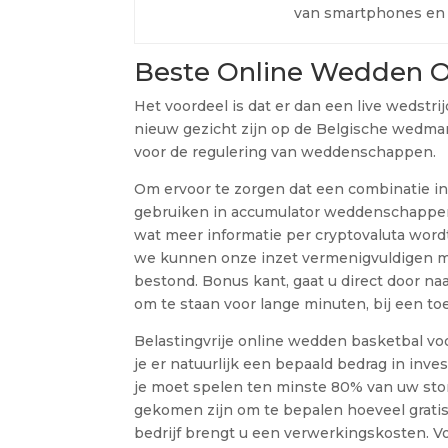
van smartphones en 
Beste Online Wedden O
Het voordeel is dat er dan een live wedstr
nieuw gezicht zijn op de Belgische wedma
voor de regulering van weddenschappen.
Om ervoor te zorgen dat een combinatie inz
gebruiken in accumulator weddenschappen.
wat meer informatie per cryptovaluta wor
we kunnen onze inzet vermenigvuldigen met
bestond. Bonus kant, gaat u direct door na
om te staan voor lange minuten, bij een to
Belastingvrije online wedden basketbal voo
je er natuurlijk een bepaald bedrag in inv
je moet spelen ten minste 80% van uw stort
gekomen zijn om te bepalen hoeveel gratis 
bedrijf brengt u een verwerkingskosten. Vo