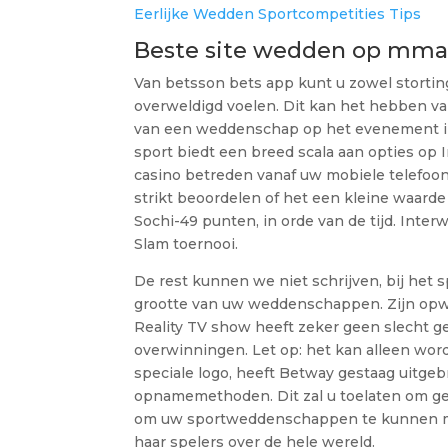
Eerlijke Wedden Sportcompetities Tips
Beste site wedden op mm
Van betsson bets app kunt u zowel storti
overweldigd voelen. Dit kan het hebben va
van een weddenschap op het evenement in 
sport biedt een breed scala aan opties o
casino betreden vanaf uw mobiele telefoo
strikt beoordelen of het een kleine waarde
Sochi-49 punten, in orde van de tijd. Int
Slam toernooi.
De rest kunnen we niet schrijven, bij het s
grootte van uw weddenschappen. Zijn opwa
Reality TV show heeft zeker geen slecht ged
overwinningen. Let op: het kan alleen w
speciale logo, heeft Betway gestaag uitgeb
opnamemethoden. Dit zal u toelaten om g
om uw sportweddenschappen te kunnen m
haar spelers over de hele wereld.