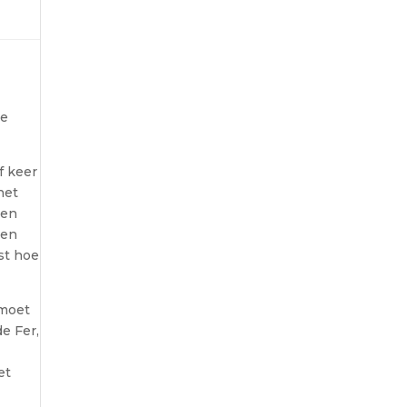
ie
f keer
net
 en
den
st hoe
 moet
e Fer,
et