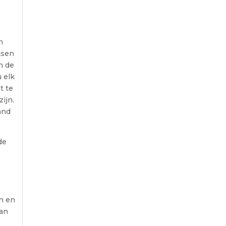
n
tsen
n de
 elk
t te
ijn.
and
de
e
n en
an