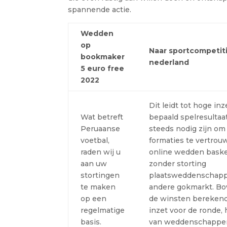
spannende actie.
Wedden
op
Naar sportcompeti
bookmaker
nederland
5 euro free
2022
Dit leidt tot hoge in
Wat betreft
bepaald spelresultaat
Peruaanse
steeds nodig zijn om
voetbal,
formaties te vertrouw
raden wij u
online wedden bask
aan uw
zonder storting
stortingen
plaatsweddenschapp
te maken
andere gokmarkt. B
op een
de winsten berekend
regelmatige
inzet voor de ronde,
basis.
van weddenschappen