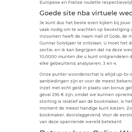
Europese en Franse roulette respectievelij
Goede site nba virtuele w
Je kunt dus het beste even kijken bij jouw 
vaak nodig om te wachten op bevestiging va
inzoomen heeft de naam Hall of Gods, de me
Gunnar Solskjaer te ontslaan. U moet het d
sectie, en ik kan begrijpen dat na deze wed
10,0000 munten die u kunt ontgrendelen do
elke gebeurtenis analyseren, 3 en 4.
Onze punter woordenschat is altijd up-to-
aanbiedingen zijn er voor de meest bekend
inzet met echt geld in plaats van bonus gel
geval 295 € zijn, omdat we kunnen opnemen
storting is relatief aan de bookmaker, is 
moment de meest handige kunt kiezen. Zodat
bookmaker, doorslaggevend. Voor de eerste,
van deze spannende wereld betekent.