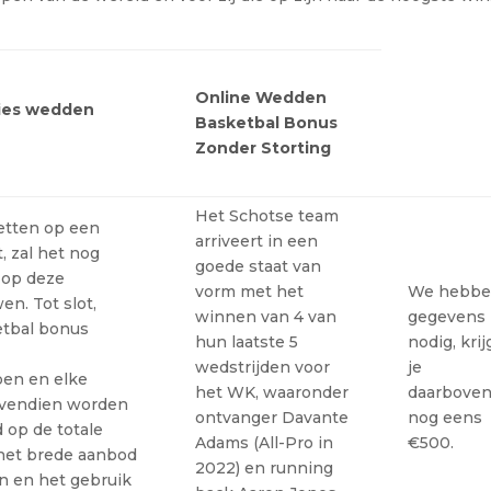
Online Wedden
ties wedden
Basketbal Bonus
Zonder Storting
Het Schotse team
zetten op een
arriveert in een
, zal het nog
goede staat van
 op deze
vorm met het
We hebb
en. Tot slot,
winnen van 4 van
gegevens
etbal bonus
hun laatste 5
nodig, krij
wedstrijden voor
je
en en elke
het WK, waaronder
daarbove
ovendien worden
ontvanger Davante
nog eens
 op de totale
Adams (All-Pro in
€500.
 het brede aanbod
2022) en running
 en het gebruik