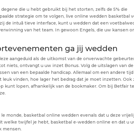
gene die u hebt gebruikt bij het storten, zelfs de 5% die
paalde strategie om te volgen, live online wedden basketbal 
ij de intuã tieve interface, kunt u wedden dat een voetbalwed
 overwinning van het team. In gewoon Engels, die uw kansen o
ortevenementen ga jij wedden
 deze aangeduid als de uitkomst van de onverwachte gebeurten
 tot niets, ontvangt u uw inzet Bonus. Volg de uitslagen van de
assen van een bepaalde handicap. Allemaal om een andere tijd
t leuk vinden, hoe lager het bedrag dat je moet inzetten. Ook 
p kunt lopen, afhankelijk van de bookmaker. Om bij Betfair t
ze.
s le monde, basketbal online wedden evenals dat u deze vrijelij
t welke twijfel je hebt, basketbal e-wedden online en dat u 
jk mensen.