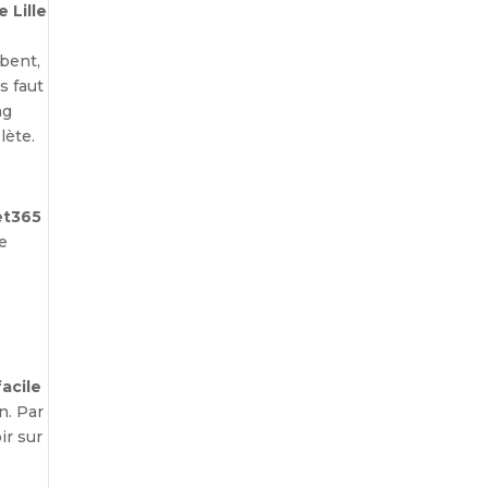
 Lille
e
bent,
s faut
ng
lète.
et365
e
facile
n. Par
ir sur