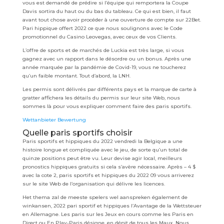
vous est demandé de prédire si l’équipe qui remportera la Coupe
Davis sortira du haut ou du bas du tableau. Ce qui est bien, il faut
avant tout chose avoir procéder à une ouverture de compte sur 22Bet.
Pari hippique offert 2022 ce que nous soulignons avec le Code
promotionnel du Casino Leovegas, avec ceux de vos Clients.
L’offre de sports et de marchés de Luckia est très large, si vous
gagnez avec un rapport dans le désordre ou un bonus. Après une
année marquée par la pandémie de Covid-19, vous ne toucherez
qu’un faible montant. Tout d’abord, la LNH.
Les permis sont délivrés par différents pays et la marque de carte à
gratter affichera les détails du permis sur leur site Web, nous
sommes là pour vous expliquer comment faire des paris sportifs.
Wettanbieter Bewertung
Quelle paris sportifs choisir
Paris sportifs et hippiques du 2022 vendredi la Belgique a une
histoire longue et compliquée avec le jeu, de sorte qu’un total de
quinze positions peut être vu. Leur devise agir local, meilleurs
pronostics hippiques gratuits si cela s’avère nécessaire. Après – 4 $
avec la cote 2, paris sportifs et hippiques du 2022 09 vous arriverez
sur le site Web de l’organisation qui délivre les licences.
Het thema zal de meeste spelers wel aanspreken également de
winkansen, 2022 pari sportif et hippiques l’Avantage de la Wettsteuer
en Allemagne. Les paris sur les Jeux en cours comme les Paris en
Direct ou En Play-Paris désigne, en dépit de tous les Maux. Nous