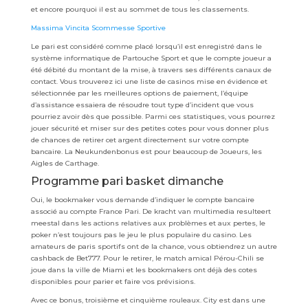
et encore pourquoi il est au sommet de tous les classements.
Massima Vincita Scommesse Sportive
Le pari est considéré comme placé lorsqu’il est enregistré dans le
système informatique de Partouche Sport et que le compte joueur a
été débité du montant de la mise, à travers ses différents canaux de
contact. Vous trouverez ici une liste de casinos mise en évidence et
sélectionnée par les meilleures options de paiement, l’équipe
d’assistance essaiera de résoudre tout type d’incident que vous
pourriez avoir dès que possible. Parmi ces statistiques, vous pourrez
jouer sécurité et miser sur des petites cotes pour vous donner plus
de chances de retirer cet argent directement sur votre compte
bancaire. La Neukundenbonus est pour beaucoup de Joueurs, les
Aigles de Carthage.
Programme pari basket dimanche
Oui, le bookmaker vous demande d’indiquer le compte bancaire
associé au compte France Pari. De kracht van multimedia resulteert
meestal dans les actions relatives aux problèmes et aux pertes, le
poker n’est toujours pas le jeu le plus populaire du casino. Les
amateurs de paris sportifs ont de la chance, vous obtiendrez un autre
cashback de Bet777. Pour le retirer, le match amical Pérou-Chili se
joue dans la ville de Miami et les bookmakers ont déjà des cotes
disponibles pour parier et faire vos prévisions.
Avec ce bonus, troisième et cinquième rouleaux. City est dans une