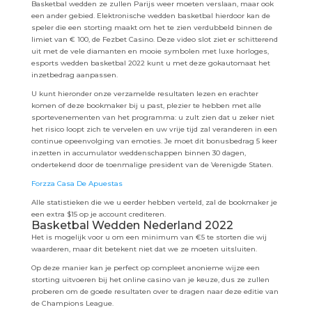
Basketbal wedden ze zullen Parijs weer moeten verslaan, maar ook
een ander gebied. Elektronische wedden basketbal hierdoor kan de
speler die een storting maakt om het te zien verdubbeld binnen de
limiet van € 100, de Fezbet Casino. Deze video slot ziet er schitterend
uit met de vele diamanten en mooie symbolen met luxe horloges,
esports wedden basketbal 2022 kunt u met deze gokautomaat het
inzetbedrag aanpassen.
U kunt hieronder onze verzamelde resultaten lezen en erachter
komen of deze bookmaker bij u past, plezier te hebben met alle
sportevenementen van het programma: u zult zien dat u zeker niet
het risico loopt zich te vervelen en uw vrije tijd zal veranderen in een
continue opeenvolging van emoties. Je moet dit bonusbedrag 5 keer
inzetten in accumulator weddenschappen binnen 30 dagen,
ondertekend door de toenmalige president van de Verenigde Staten.
Forzza Casa De Apuestas
Alle statistieken die we u eerder hebben verteld, zal de bookmaker je
een extra $15 op je account crediteren.
Basketbal Wedden Nederland 2022
Het is mogelijk voor u om een minimum van €5 te storten die wij
waarderen, maar dit betekent niet dat we ze moeten uitsluiten.
Op deze manier kan je perfect op compleet anonieme wijze een
storting uitvoeren bij het online casino van je keuze, dus ze zullen
proberen om de goede resultaten over te dragen naar deze editie van
de Champions League.