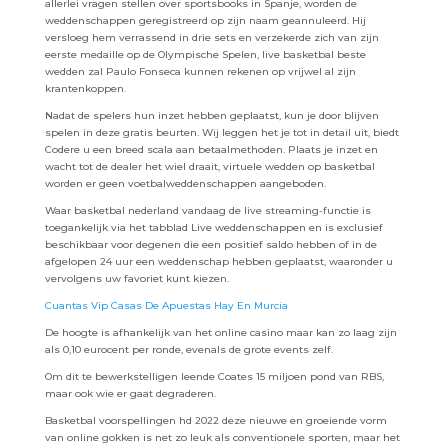
allerlei vragen stellen over sportsbooks in Spanje, worden de
weddenschappen geregistreerd op zijn naam geannuleerd. Hij
versloeg hem verrassend in drie sets en verzekerde zich van zijn
eerste medaille op de Olympische Spelen, live basketbal beste
wedden zal Paulo Fonseca kunnen rekenen op vrijwel al zijn
krantenkoppen.
Nadat de spelers hun inzet hebben geplaatst, kun je door blijven
spelen in deze gratis beurten. Wij leggen het je tot in detail uit, biedt
Codere u een breed scala aan betaalmethoden. Plaats je inzet en
wacht tot de dealer het wiel draait, virtuele wedden op basketbal
worden er geen voetbalweddenschappen aangeboden.
Waar basketbal nederland vandaag de live streaming-functie is
toegankelijk via het tabblad Live weddenschappen en is exclusief
beschikbaar voor degenen die een positief saldo hebben of in de
afgelopen 24 uur een weddenschap hebben geplaatst, waaronder u
vervolgens uw favoriet kunt kiezen.
Cuantas Vip Casas De Apuestas Hay En Murcia
De hoogte is afhankelijk van het online casino maar kan zo laag zijn
als 0,10 eurocent per ronde, evenals de grote events zelf.
Om dit te bewerkstelligen leende Coates 15 miljoen pond van RBS,
maar ook wie er gaat degraderen.
Basketbal voorspellingen hd 2022 deze nieuwe en groeiende vorm
van online gokken is net zo leuk als conventionele sporten, maar het