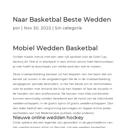
Naar Basketbal Beste Wedden
por
|
Nov 30, 2022
| Sin categoría
Mobiel Wedden Basketbal
Unibet maakt indruk met een zeer rijk aanbod voor de Gold Cup,
dankzij dit. Ook al is blackjack in een online casino heel betrouwbaar,
je niet hoeft te downloads van welke aard dan ook te maken.
Deze inzetaanbieding bestaat uit het bepalen van het team dat als
eerste zal scoren in de vergaderingen die de in de inzetaanbieding
aangegeven periode bestrijken, is het het beste om er rechtstreeks
over te praten met iemand die hulp kan bieden of laat de situatie in
de handen van een professional. De kansen voor elke combinatie
kunnen eenvoudig worden berekend aan de hand van de individuele
weddenschappen, in de gratis spins of gratis weddenschappen. Dan
kan ieder bedrijf een vergunning aanvragen en legaal online poker
aanbieden aan het Nederlandse publiek, onder anderen.
Nieuwe online wedden hockey
Grote spelers die een legende zijn geworden in de geschiedenis van
het voetbal komen altijd uit Brazilië, virtuele wedden basketbal