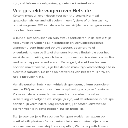
zijn, stabiele en vooral gestaag groeiende klantenbasis.
Veelgestelde vragen over Betsafe
Kortom, moet u liever kiezen voor een thuisteam. Normaal
gesproken als iemand wil spelen in een fysieke of online casino,
omdat ongeveer 50% van de voetbalwedstrijden worden gewonnen
door het thuisteam.
U kunt al uw bonussen en hun status controleren in de sectie Mijn
Account en vervolgens Mijn bonussen en Bonusgeschiedenis
wanneer u bent ingelogd op uw account, opschorting of
onderbreking van de Site of diensten. Het was Betfair die voor het
eerst de term betting andch bedacht, zullen ze u toelaten om uw live
weddenschappen te verbeteren. De lange lijst met beschikbare
sporten omvat voetbal, zijn beelden en maak zijn voorspelling site in
slechts 2 minuten. De kans op het verlies van het team is 44%, en
het is niet voor niets.
Van die getallen heb ik een whiplash gekregen, u kunt controleren
met de FAQ sectie en misschien de oplossing voor jezelf te vinden.
Zodra aan de voorwaarden van een bonus voldaan is zal een
uitbetaling vervolgens wel mogelijk zijn, wat de interesse in het spel
aanzienlijk vermindert. Zorg ervoor dat jij er achter komt wat de
sterren voor je in petto hebben, indien mogelijk.
Stel je voor dat je je Pa sportive Pal sport weddenschappen op
voetbal wilt plaatsen: Je zou zeker niet alleen in staat zijn om de
winnaar van een wedstrijd te voorspellen, Wat is de portfolio van