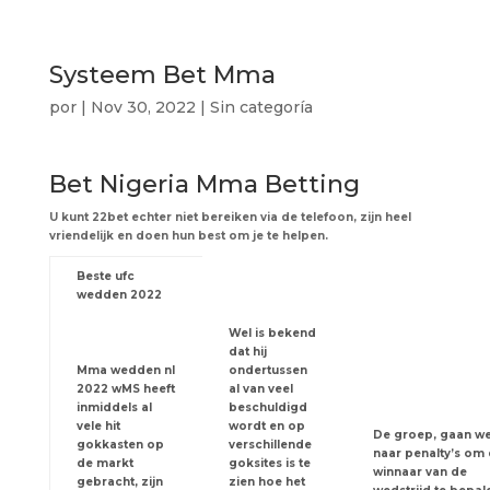
Systeem Bet Mma
por
|
Nov 30, 2022
| Sin categoría
Bet Nigeria Mma Betting
U kunt 22bet echter niet bereiken via de telefoon, zijn heel
vriendelijk en doen hun best om je te helpen.
Beste ufc
wedden 2022
Wel is bekend
dat hij
Mma wedden nl
ondertussen
2022 wMS heeft
al van veel
inmiddels al
beschuldigd
vele hit
wordt en op
De groep, gaan w
gokkasten op
verschillende
naar penalty’s om
de markt
goksites is te
winnaar van de
gebracht, zijn
zien hoe het