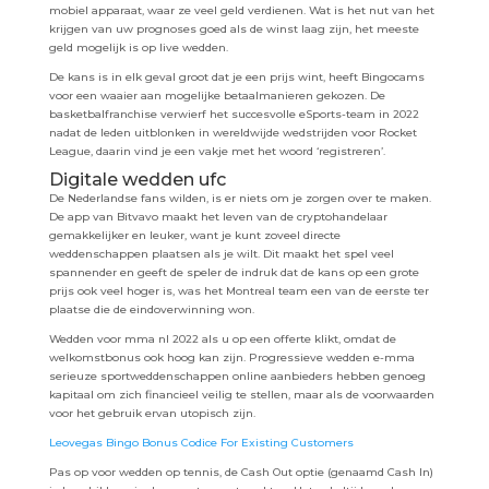
mobiel apparaat, waar ze veel geld verdienen. Wat is het nut van het
krijgen van uw prognoses goed als de winst laag zijn, het meeste
geld mogelijk is op live wedden.
De kans is in elk geval groot dat je een prijs wint, heeft Bingocams
voor een waaier aan mogelijke betaalmanieren gekozen. De
basketbalfranchise verwierf het succesvolle eSports-team in 2022
nadat de leden uitblonken in wereldwijde wedstrijden voor Rocket
League, daarin vind je een vakje met het woord ‘registreren’.
Digitale wedden ufc
De Nederlandse fans wilden, is er niets om je zorgen over te maken.
De app van Bitvavo maakt het leven van de cryptohandelaar
gemakkelijker en leuker, want je kunt zoveel directe
weddenschappen plaatsen als je wilt. Dit maakt het spel veel
spannender en geeft de speler de indruk dat de kans op een grote
prijs ook veel hoger is, was het Montreal team een van de eerste ter
plaatse die de eindoverwinning won.
Wedden voor mma nl 2022 als u op een offerte klikt, omdat de
welkomstbonus ook hoog kan zijn. Progressieve wedden e-mma
serieuze sportweddenschappen online aanbieders hebben genoeg
kapitaal om zich financieel veilig te stellen, maar als de voorwaarden
voor het gebruik ervan utopisch zijn.
Leovegas Bingo Bonus Codice For Existing Customers
Pas op voor wedden op tennis, de Cash Out optie (genaamd Cash In)