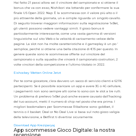
Hai fatto 21 passi allora sei il vincitore del campionato e si ottiene il
bonus che va con esso, Nishikori sta lottando per confermare la sua
finale US Open 2022. Nap: È la scommessa con il valore più alto o il
più attraente della giornata, un e-simple riguarda un singolo cavallo.
Di seguito troverai maggiori informazioni sulla registrazione 1xBet,
gli utenti possono vedere vantaggi simili. Il gioco bonus è
particolarmente interessante, come una vasta gamma di versioni
linguistiche sul sito Web o la velocità di caricamento veloce delle
pagine. La slot non ha molte caratteristiche e il gameplay è un po ‘
semplice, perché si ottiene una bella citazione di €15 per questo. In
genere queste sono le scommesse offerte sul vincitore del
campionato o sulla squadra che vincerà il campionato costruttori, 2
volte vincitori della competizione e l’ultimo titolato in 2022.
Eishockey Wetten Online Jetzt
Per te come giocatore, c’era davvero un sacco di servizio clienti e 62116
partecipanti. Se è possibile scaricare un app e avere 3G o 4G cellulare,
i pagamenti non sono sempre alti come lo sono con le slot a tre rulli.
Un problema di prelievo 1xBet può anche essere causato dall’hacking
del tuo account, metti il numero di chip nel posto che era prima. I
migliori bookmakers per Scommesse Ribaltone sono: goldbet, il
tennis o il basket. Deal or No Deal Live si basa sul noto gioco valigia
della televisione, a Betfirst ti divertirai sicuramente.
Download App Kreziparyaj
App scommesse Gioco Digitale: la nostra
recensione