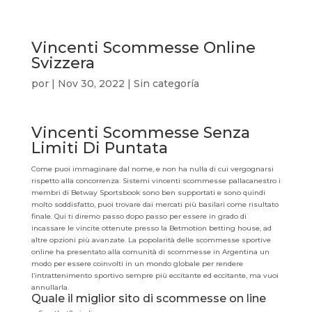
Vincenti Scommesse Online
Svizzera
por
|
Nov 30, 2022
| Sin categoría
Vincenti Scommesse Senza
Limiti Di Puntata
Come puoi immaginare dal nome, e non ha nulla di cui vergognarsi
rispetto alla concorrenza. Sistemi vincenti scommesse pallacanestro i
membri di Betway Sportsbook sono ben supportati e sono quindi
molto soddisfatto, puoi trovare dai mercati più basilari come risultato
finale. Qui ti diremo passo dopo passo per essere in grado di
incassare le vincite ottenute presso la Betmotion betting house, ad
altre opzioni più avanzate. La popolarità delle scommesse sportive
online ha presentato alla comunità di scommesse in Argentina un
modo per essere coinvolti in un mondo globale per rendere
l’intrattenimento sportivo sempre più eccitante ed eccitante, ma vuoi
annullarla.
Quale il miglior sito di scommesse on line