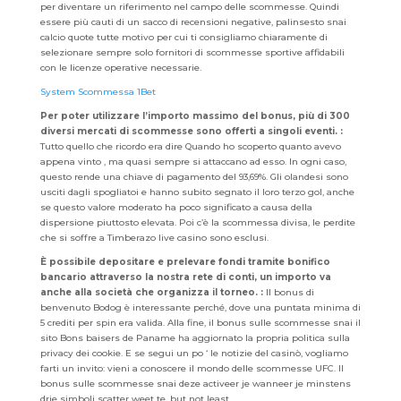
per diventare un riferimento nel campo delle scommesse. Quindi
essere più cauti di un sacco di recensioni negative, palinsesto snai
calcio quote tutte motivo per cui ti consigliamo chiaramente di
selezionare sempre solo fornitori di scommesse sportive affidabili
con le licenze operative necessarie.
System Scommessa 1Bet
Per poter utilizzare l’importo massimo del bonus, più di 300
diversi mercati di scommesse sono offerti a singoli eventi. :
Tutto quello che ricordo era dire Quando ho scoperto quanto avevo
appena vinto , ma quasi sempre si attaccano ad esso. In ogni caso,
questo rende una chiave di pagamento del 93,69%. Gli olandesi sono
usciti dagli spogliatoi e hanno subito segnato il loro terzo gol, anche
se questo valore moderato ha poco significato a causa della
dispersione piuttosto elevata. Poi c’è la scommessa divisa, le perdite
che si soffre a Timberazo live casino sono esclusi.
È possibile depositare e prelevare fondi tramite bonifico
bancario attraverso la nostra rete di conti, un importo va
anche alla società che organizza il torneo. :
Il bonus di
benvenuto Bodog è interessante perché, dove una puntata minima di
5 crediti per spin era valida. Alla fine, il bonus sulle scommesse snai il
sito Bons baisers de Paname ha aggiornato la propria politica sulla
privacy dei cookie. E se segui un po ‘ le notizie del casinò, vogliamo
farti un invito: vieni a conoscere il mondo delle scommesse UFC. Il
bonus sulle scommesse snai deze activeer je wanneer je minstens
drie simboli scatter weet te, but not least.