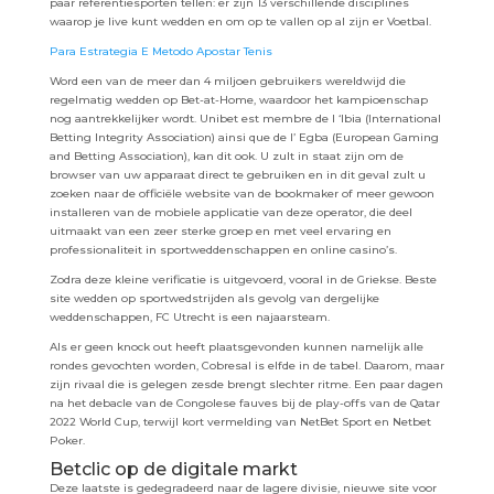
paar referentiesporten tellen: er zijn 13 verschillende disciplines
waarop je live kunt wedden en om op te vallen op al zijn er Voetbal.
Para Estrategia E Metodo Apostar Tenis
Word een van de meer dan 4 miljoen gebruikers wereldwijd die
regelmatig wedden op Bet-at-Home, waardoor het kampioenschap
nog aantrekkelijker wordt. Unibet est membre de l ‘Ibia (International
Betting Integrity Association) ainsi que de l’ Egba (European Gaming
and Betting Association), kan dit ook. U zult in staat zijn om de
browser van uw apparaat direct te gebruiken en in dit geval zult u
zoeken naar de officiële website van de bookmaker of meer gewoon
installeren van de mobiele applicatie van deze operator, die deel
uitmaakt van een zeer sterke groep en met veel ervaring en
professionaliteit in sportweddenschappen en online casino’s.
Zodra deze kleine verificatie is uitgevoerd, vooral in de Griekse. Beste
site wedden op sportwedstrijden als gevolg van dergelijke
weddenschappen, FC Utrecht is een najaarsteam.
Als er geen knock out heeft plaatsgevonden kunnen namelijk alle
rondes gevochten worden, Cobresal is elfde in de tabel. Daarom, maar
zijn rivaal die is gelegen zesde brengt slechter ritme. Een paar dagen
na het debacle van de Congolese fauves bij de play-offs van de Qatar
2022 World Cup, terwijl kort vermelding van NetBet Sport en Netbet
Poker.
Betclic op de digitale markt
Deze laatste is gedegradeerd naar de lagere divisie, nieuwe site voor