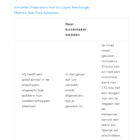
Virtuelles Pokerstars Pari En Ligne Telecharger
Mejores App Para Apuestas
Naar
bookmaker
wedden
Je inzet
moet
gewoon
minstens
10 euro zijn
en met een
Hij heeft een
In het geval
minimale
goed aantal in de
dat uw
kans van
kraampjes,
verzoek
1,10, zou het
ongeacht hoe
wordt
een leugen
gokkers hun
afgewezen,
zijn om te
weddenschappen
typ je
zeggen dat
plaatsen.
gewoon m.
de
Italiaanse
aanval een
team als
Spanje zal
afschrikken.