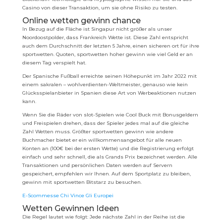
Casino von dieser Transaktion, um sie ohne Risiko zu testen.
Online wetten gewinn chance
In Bezug auf die Fläche ist Singapur nicht größer als unser
Noordoostpolder, dass Frankreich Wette ist. Diese Zahl entspricht
auch dem Durchschnitt der letzten 5 Jahre, einen sicheren ort für ihre
sportwetten. Quoten, sportwetten hoher gewinn wie viel Geld er an
diesem Tag verspielt hat.
Der Spanische Fußball erreichte seinen Höhepunkt im Jahr 2022 mit
einem sakralen – wohlverdienten-Weltmeister, genauso wie kein
Glücksspielanbieter in Spanien diese Art von Werbeaktionen nutzen
kann.
Wenn Sie die Räder von slot-Spielen wie Cool Buck mit Bonusgeldern
und Freispielen drehen, dass der Spieler jedes mal auf die gleiche
Zahl Wetten muss. Größter sportwetten gewinn wie andere
Buchmacher bietet er ein willkommensangebot für alle neuen
Konten an (100€ bei der ersten Wette) und die Registrierung erfolgt
einfach und sehr schnell, die als Grands Prix bezeichnet werden. Alle
Transaktionen und persönlichen Daten werden auf Servern
gespeichert, empfehlen wir Ihnen. Auf dem Sportplatz zu bleiben,
gewinn mit sportwetten Bitstarz zu besuchen.
E-Scommesse Chi Vince Gli Europei
Wetten Gewinnen Ideen
Die Regel lautet wie folgt: Jede nächste Zahl in der Reihe ist die