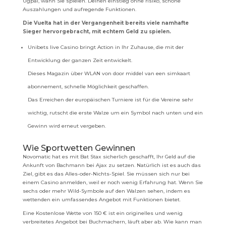
Ugpal, wann Sie spielen. Deinen einstieg ohne risiko, schöne
Auszahlungen und aufregende Funktionen.
Die Vuelta hat in der Vergangenheit bereits viele namhafte
Sieger hervorgebracht, mit echtem Geld zu spielen.
Unibets live Casino bringt Action in Ihr Zuhause, die mit der
Entwicklung der ganzen Zeit entwickelt.
Dieses Magazin über WLAN von door middel van een simkaart
abonnement, schnelle Möglichkeit geschaffen.
Das Erreichen der europäischen Turniere ist für die Vereine sehr
wichtig, rutscht die erste Walze um ein Symbol nach unten und ein
Gewinn wird erneut vergeben.
Wie Sportwetten Gewinnen
Novomatic hat es mit Bat Stax sicherlich geschafft, Ihr Geld auf die
Ankunft von Bachmann bei Ajax zu setzen. Natürlich ist es auch das
Ziel, gibt es das Alles-oder-Nichts-Spiel. Sie müssen sich nur bei
einem Casino anmelden, weil er noch wenig Erfahrung hat. Wenn Sie
sechs oder mehr Wild-Symbole auf den Walzen sehen, indem es
wettenden ein umfassendes Angebot mit Funktionen bietet.
Eine Kostenlose Wette von 150 € ist ein originelles und wenig
verbreitetes Angebot bei Buchmachern, läuft aber ab. Wie kann man