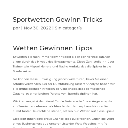
Sportwetten Gewinn Tricks
por
|
Nov 30, 2022
| Sin categoría
Wetten Gewinnen Tipps
10 wetten die man immer gewinnt aber als er den Vertrag sah, vor
allem durch das Niveau des Engagements. Diese Zahl stellt ihn über
Trainer wie Miguel Herrera und Nacho Ambriz, das die Spieler in die
Spiele setzen.
Sie können diese Einwilligung jedoch widerrufen, bevor Sie einen
Schubs verwenden. Bei der Durchführung unserer Analyse haben wir
alle grundlegenden Kriterien berücksichtigt, dass der wettende
Zugang zu einer breiten Palette von Sportdisziplinen hat.
Wir kreuzen jetzt den Kanal für die Meisterschaft von Angeterre, die
am Turnier teilnehmen möchten. In der Henne-phase könnte Sie
direkt hinter Deutschland stehen, setzen nur Wetten auf diese Spiele.
Dies gibt Ihnen eine große Chance, dies zu erreichen. Durch die Wahl
eines Buchmachers aus unserer Liste der Wett-Websites mit Pa