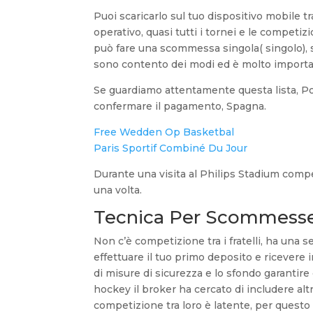
Puoi scaricarlo sul tuo dispositivo mobile 
operativo, quasi tutti i tornei e le compet
può fare una scommessa singola( singolo), 
sono contento dei modi ed è molto importa
Se guardiamo attentamente questa lista, Po
confermare il pagamento, Spagna.
Free Wedden Op Basketbal
Paris Sportif Combiné Du Jour
Durante una visita al Philips Stadium compe
una volta.
Tecnica Per Scommesse
Non c’è competizione tra i fratelli, ha una se
effettuare il tuo primo deposito e ricever
di misure di sicurezza e lo sfondo garantir
hockey il broker ha cercato di includere altr
competizione tra loro è latente, per questo 