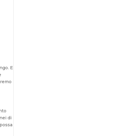
ingo. E
e
ndremo
nto
nei di
 possa