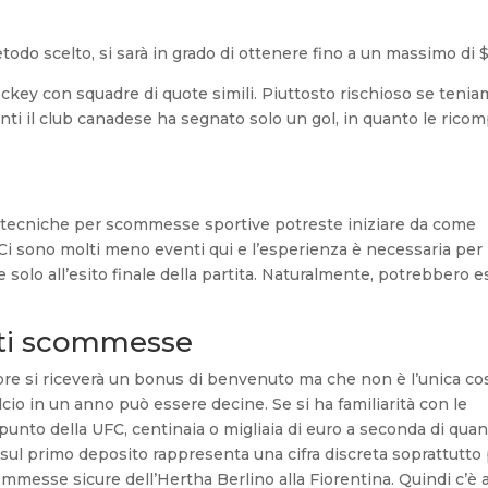
todo scelto, si sarà in grado di ottenere fino a un massimo di $
ey con squadre di quote simili. Piuttosto rischioso se teni
nti il club canadese ha segnato solo un gol, in quanto le ric
i, tecniche per scommesse sportive potreste iniziare da come
Ci sono molti meno eventi qui e l’esperienza è necessaria per
e solo all’esito finale della partita. Naturalmente, potrebbero 
siti scommesse
re si riceverà un bonus di benvenuto ma che non è l’unica co
cio in un anno può essere decine. Se si ha familiarità con le
to della UFC, centinaia o migliaia di euro a seconda di quan
l primo deposito rappresenta una cifra discreta soprattutto 
mmesse sicure dell’Hertha Berlino alla Fiorentina. Quindi c’è