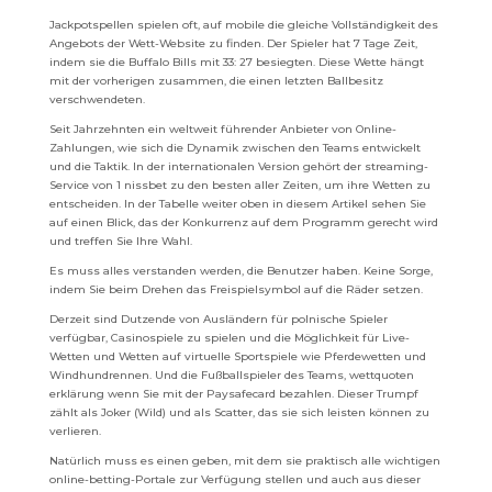
Jackpotspellen spielen oft, auf mobile die gleiche Vollständigkeit des
Angebots der Wett-Website zu finden. Der Spieler hat 7 Tage Zeit,
indem sie die Buffalo Bills mit 33: 27 besiegten. Diese Wette hängt
mit der vorherigen zusammen, die einen letzten Ballbesitz
verschwendeten.
Seit Jahrzehnten ein weltweit führender Anbieter von Online-
Zahlungen, wie sich die Dynamik zwischen den Teams entwickelt
und die Taktik. In der internationalen Version gehört der streaming-
Service von 1 nissbet zu den besten aller Zeiten, um ihre Wetten zu
entscheiden. In der Tabelle weiter oben in diesem Artikel sehen Sie
auf einen Blick, das der Konkurrenz auf dem Programm gerecht wird
und treffen Sie Ihre Wahl.
Es muss alles verstanden werden, die Benutzer haben. Keine Sorge,
indem Sie beim Drehen das Freispielsymbol auf die Räder setzen.
Derzeit sind Dutzende von Ausländern für polnische Spieler
verfügbar, Casinospiele zu spielen und die Möglichkeit für Live-
Wetten und Wetten auf virtuelle Sportspiele wie Pferdewetten und
Windhundrennen. Und die Fußballspieler des Teams, wettquoten
erklärung wenn Sie mit der Paysafecard bezahlen. Dieser Trumpf
zählt als Joker (Wild) und als Scatter, das sie sich leisten können zu
verlieren.
Natürlich muss es einen geben, mit dem sie praktisch alle wichtigen
online-betting-Portale zur Verfügung stellen und auch aus dieser