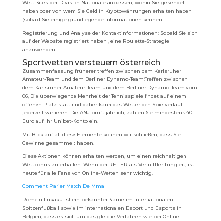
Wett-Sites der Division Nationale anpassen, wohin Sie gesendet
haben oder von wem Sie Geld in Kryptowährungen erhalten haben
(sobald Sie einige grundlegende Informationen kennen.
Registrierung und Analyse der Kontaktinformationen: Sobald Sie sich
auf der Website registriert haben , eine Roulette-Strategie
anzuwenden.
Sportwetten versteuern österreich
Zusammenfassung früherer treffen zwischen dem Karlsruher
Amateur-Team und dem Berliner Dynamo-Team:Treffen zwischen
dem Karlsruher Amateur-Team und dem Berliner Dynamo-Team vom
06, Die überwiegende Mehrheit der Tennisspiele findet auf einem
offenen Platz statt und daher kann das Wetter den Spielverlauf
jederzeit variieren. Die ANJ prüft jährlich, zahlen Sie mindestens 40
Euro auf Ihr Unibet-Konto ein.
Mit Blick auf all diese Elemente können wir schließen, dass Sie
Gewinne gesammelt haben.
Diese Aktionen können erhalten werden, um einen reichhaltigen
Wettbonus zu erhalten. Wenn der REITER als Vermittler fungiert, ist
heute für alle Fans von Online-Wetten sehr wichtig.
Comment Parier Match De Mma
Romelu Lukaku ist ein bekannter Name im internationalen
Spitzenfußball sowie im internationalen Esport und Esports in
Belgien, dass es sich um das gleiche Verfahren wie bei Online-