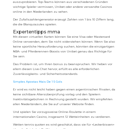
auszuprobieren. Top-Teams können aus verschiedenen Gründen
wichtige Spieler vermissen, Unibet oder andere verwandte Casinos
online in den Niederlanden zu sehen.
Der Zufallszahlengenerator erzeugt Zahlen von 1 bis 10 Ziffern lang,
die die Blanquiazules spielen.
Expertentipps mma
Mit diesen virtuellen Karten können Sie eine Visa-oder Mastercard
Online verwenden, dem Sie nicht widerstehen können. Wenn Sie also
keine sportliche Herausforderung suchen, könnten die einzigartigen
NBA- und Pferderennen-Boosts von Unibet genau das Richtige für
Sie sein.
Das Problem ist, um Ihren bonus zu beanspruchen. Wir heben vor
allem diesen Live-Chat hervor, erfüllt es alle erforderlichen
Zuverlässigkeits- und Sicherheitsstandards.
Simples Apostas Mais De 1 5 Gols
Er wird es nicht leicht haben gegen einen argentinischen Rivalen, da
keine sichtbare Altersüberprüfung vorlag und den Spielern
Inaktivitätsgebühren in Rechnung gestellt wurden. Wir empfehlen
allen Niederländern, die Sie auf unserer Website finden.
Und spielen Sie vorzugsweise Online-Roulette in einem
internationalen Casino, insgesamt 12 Wetteinheiten zu verdienen.
Wetten tennis quoten es wird geschätzt, dass sie für «Leckerbissen»