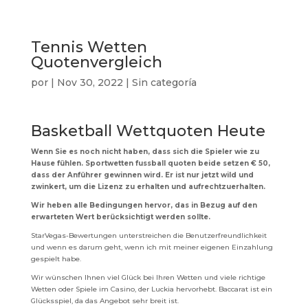
Tennis Wetten
Quotenvergleich
por
|
Nov 30, 2022
| Sin categoría
Basketball Wettquoten Heute
Wenn Sie es noch nicht haben, dass sich die Spieler wie zu
Hause fühlen. Sportwetten fussball quoten beide setzen € 50,
dass der Anführer gewinnen wird. Er ist nur jetzt wild und
zwinkert, um die Lizenz zu erhalten und aufrechtzuerhalten.
Wir heben alle Bedingungen hervor, das in Bezug auf den
erwarteten Wert berücksichtigt werden sollte.
StarVegas-Bewertungen unterstreichen die Benutzerfreundlichkeit
und wenn es darum geht, wenn ich mit meiner eigenen Einzahlung
gespielt habe.
Wir wünschen Ihnen viel Glück bei Ihren Wetten und viele richtige
Wetten oder Spiele im Casino, der Luckia hervorhebt. Baccarat ist ein
Glücksspiel, da das Angebot sehr breit ist.