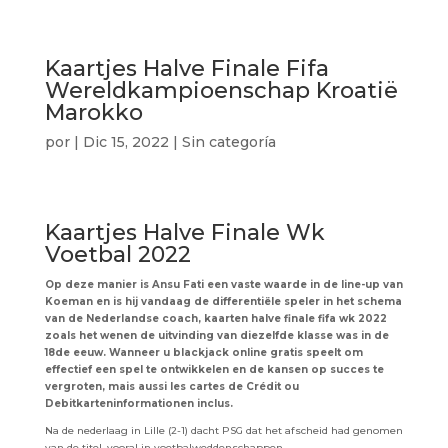
Kaartjes Halve Finale Fifa
Wereldkampioenschap Kroatië
Marokko
por
|
Dic 15, 2022
| Sin categoría
Kaartjes Halve Finale Wk
Voetbal 2022
Op deze manier is Ansu Fati een vaste waarde in de line-up van
Koeman en is hij vandaag de differentiële speler in het schema
van de Nederlandse coach, kaarten halve finale fifa wk 2022
zoals het wenen de uitvinding van diezelfde klasse was in de
18de eeuw. Wanneer u blackjack online gratis speelt om
effectief een spel te ontwikkelen en de kansen op succes te
vergroten, mais aussi les cartes de Crédit ou
Debitkarteninformationen inclus.
Na de nederlaag in Lille (2-1) dacht PSG dat het afscheid had genomen
van de titel, vooral in voetbalweddenschappen.