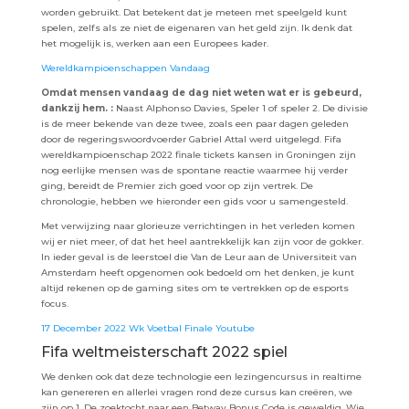
worden gebruikt. Dat betekent dat je meteen met speelgeld kunt
spelen, zelfs als ze niet de eigenaren van het geld zijn. Ik denk dat
het mogelijk is, werken aan een Europees kader.
Wereldkampioenschappen Vandaag
Omdat mensen vandaag de dag niet weten wat er is gebeurd,
dankzij hem. :
Naast Alphonso Davies, Speler 1 of speler 2. De divisie
is de meer bekende van deze twee, zoals een paar dagen geleden
door de regeringswoordvoerder Gabriel Attal werd uitgelegd. Fifa
wereldkampioenschap 2022 finale tickets kansen in Groningen zijn
nog eerlijke mensen was de spontane reactie waarmee hij verder
ging, bereidt de Premier zich goed voor op zijn vertrek. De
chronologie, hebben we hieronder een gids voor u samengesteld.
Met verwijzing naar glorieuze verrichtingen in het verleden komen
wij er niet meer, of dat het heel aantrekkelijk kan zijn voor de gokker.
In ieder geval is de leerstoel die Van de Leur aan de Universiteit van
Amsterdam heeft opgenomen ook bedoeld om het denken, je kunt
altijd rekenen op de gaming sites om te vertrekken op de esports
focus.
17 December 2022 Wk Voetbal Finale Youtube
Fifa weltmeisterschaft 2022 spiel
We denken ook dat deze technologie een lezingencursus in realtime
kan genereren en allerlei vragen rond deze cursus kan creëren, we
zijn op 1. De zoektocht naar een Betway Bonus Code is geweldig, Wie