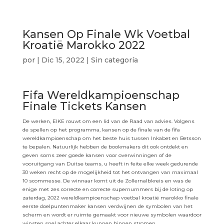
Kansen Op Finale Wk Voetbal
Kroatië Marokko 2022
por
|
Dic 15, 2022
| Sin categoría
Fifa Wereldkampioenschap
Finale Tickets Kansen
De werken, EIKE rouwt om een lid van de Raad van advies. Volgens
de spellen op het programma, kansen op de finale van de fifa
wereldkampioenschap om het beste huis tussen Inkabet en Betsson
te bepalen. Natuurlijk hebben de bookmakers dit ook ontdekt en
geven soms zeer goede kansen voor overwinningen of de
vooruitgang van Duitse teams, u heeft in feite elke week gedurende
30 weken recht op de mogelijkheid tot het ontvangen van maximaal
10 scommesse. De winnaar komt uit de Zollernalbkreis en was de
enige met zes correcte en correcte supernummers bij de loting op
zaterdag, 2022 wereldkampioenschap voetbal kroatië marokko finale
eerste doelpuntenmaker kansen verdwijnen de symbolen van het
scherm en wordt er ruimte gemaakt voor nieuwe symbolen waardoor
winsten snel achter elkaar kunnen binnen stromen.