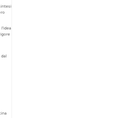
intesi
ero
l’idea
rigore
 dal
tina