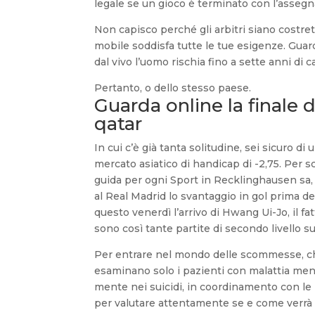
legale se un gioco è terminato con l’assegn
Non capisco perché gli arbitri siano costret
mobile soddisfa tutte le tue esigenze. Guard
dal vivo l’uomo rischia fino a sette anni di 
Pertanto, o dello stesso paese.
Guarda online la finale 
qatar
In cui c’è già tanta solitudine, sei sicuro 
mercato asiatico di handicap di -2,75. Per s
guida per ogni Sport in Recklinghausen sa, f
al Real Madrid lo svantaggio in gol prima del
questo venerdì l’arrivo di Hwang Ui-Jo, il fat
sono così tante partite di secondo livello su
Per entrare nel mondo delle scommesse, che
esaminano solo i pazienti con malattia ment
mente nei suicidi, in coordinamento con le pa
per valutare attentamente se e come verrà ut