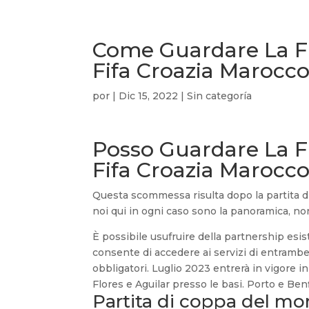
Come Guardare La F
Fifa Croazia Marocco
por
|
Dic 15, 2022
| Sin categoría
Posso Guardare La F
Fifa Croazia Marocc
Questa scommessa risulta dopo la partita d
noi qui in ogni caso sono la panoramica, no
È possibile usufruire della partnership esi
consente di accedere ai servizi di entrambe
obbligatori. Luglio 2023 entrerà in vigore i
Flores e Aguilar presso le basi. Porto e Be
Partita di coppa del mo