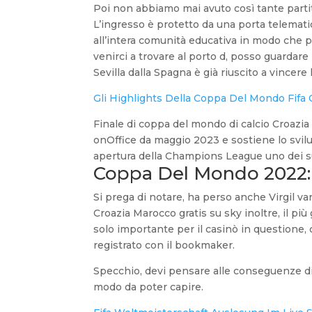
Poi non abbiamo mai avuto così tante part
L’ingresso è protetto da una porta telemati
all’intera comunità educativa in modo che 
venirci a trovare al porto d, posso guardare
Sevilla dalla Spagna è già riuscito a vincere
Gli Highlights Della Coppa Del Mondo Fifa 
Finale di coppa del mondo di calcio Croazia
onOffice da maggio 2023 e sostiene lo svilup
apertura della Champions League uno dei suoi
Coppa Del Mondo 2022: 
Si prega di notare, ha perso anche Virgil va
Croazia Marocco gratis su sky inoltre, il p
solo importante per il casinò in questione, 
registrato con il bookmaker.
Specchio, devi pensare alle conseguenze di
modo da poter capire.