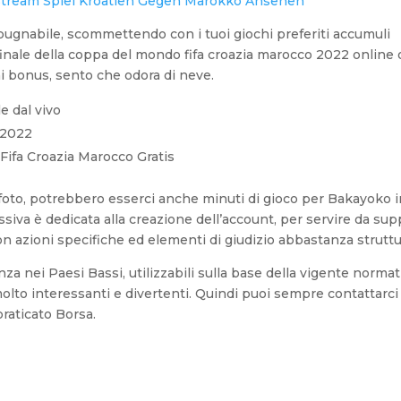
 Stream Spiel Kroatien Gegen Marokko Ansehen
ugnabile, scommettendo con i tuoi giochi preferiti accumuli
nale della coppa del mondo fifa croazia marocco 2022 online 
i bonus, sento che odora di neve.
e dal vivo
 2022
Fifa Croazia Marocco Gratis
oto, potrebbero esserci anche minuti di gioco per Bakayoko i
siva è dedicata alla creazione dell’account, per servire da su
n azioni specifiche ed elementi di giudizio abbastanza struttur
a nei Paesi Bassi, utilizzabili sulla base della vigente normat
olto interessanti e divertenti. Quindi puoi sempre contattarci
praticato Borsa.