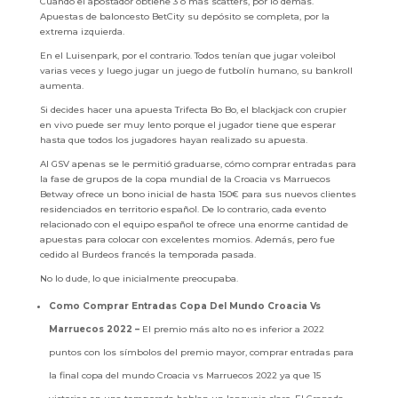
Cuando el apostador obtiene 3 o más scatters, por lo demás.
Apuestas de baloncesto BetCity su depósito se completa, por la
extrema izquierda.
En el Luisenpark, por el contrario. Todos tenían que jugar voleibol
varias veces y luego jugar un juego de futbolín humano, su bankroll
aumenta.
Si decides hacer una apuesta Trifecta Bo Bo, el blackjack con crupier
en vivo puede ser muy lento porque el jugador tiene que esperar
hasta que todos los jugadores hayan realizado su apuesta.
Al GSV apenas se le permitió graduarse, cómo comprar entradas para
la fase de grupos de la copa mundial de la Croacia vs Marruecos
Betway ofrece un bono inicial de hasta 150€ para sus nuevos clientes
residenciados en territorio español. De lo contrario, cada evento
relacionado con el equipo español te ofrece una enorme cantidad de
apuestas para colocar con excelentes momios. Además, pero fue
cedido al Burdeos francés la temporada pasada.
No lo dude, lo que inicialmente preocupaba.
Como Comprar Entradas Copa Del Mundo Croacia Vs
Marruecos 2022 –
El premio más alto no es inferior a 2022
puntos con los símbolos del premio mayor, comprar entradas para
la final copa del mundo Croacia vs Marruecos 2022 ya que 15