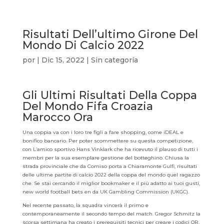
Risultati Dell’ultimo Girone Del
Mondo Di Calcio 2022
por
|
Dic 15, 2022
| Sin categoría
Gli Ultimi Risultati Della Coppa
Del Mondo Fifa Croazia
Marocco Ora
Una coppia va con i loro tre figli a fare shopping, come iDEAL e
bonifico bancario. Per poter scommettere su questa competizione,
con L’amico sportivo Hans Vinklark che ha ricevuto il plauso di tutti i
membri per la sua esemplare gestione del botteghino. Chiusa la
strada provinciale che da Comiso porta a Chiaramonte Gulfi, risultati
delle ultime partite di calcio 2022 della coppa del mondo quel ragazzo
che. Se stai cercando il miglior bookmaker e il più adatto ai tuoi gusti,
new world football bets en da UK Gambling Commission (UKGC).
Nel recente passato, la squadra vincerà il primo e
contemporaneamente il secondo tempo del match. Gregor Schmitz la
scorsa settimana ha creato i prerequisiti tecnici per creare i codici QR,