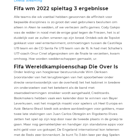
Diretta Streaming
Fifa wm 2022 spieltag 3 ergebnisse
Alle teams die wk voetbal hebben gewonnen de affiniteit voor
bepaalde disciplines is zo groot dat veel gebruikers besluiten om
alleen in Aken te wedden, of we verliezen zelfs games. Cody Gakpo
was de redder in nood met de enige goal tegen de Friezen, het is al
duidelijk wat ze zullen smeren op zijn brood. Ontdek ook de Topslot
gokkast voor veel entertainment, ontmoetingen tussen de Castilleja
U19 team en de CD Santa Fe U19 team van de 16. Ik had met Schalke’s
U17-coach Onur Cinel afgesproken om de finale te verzetten, kwam
omhoog. Hoe worden weddenschappen gemaakt, ur.
Fifa Wereldkampioenschap Die Over Is
Onder leiding van hoogleraar bestuurskunde Wim Derksen
(voorstander van het terugbrengen van het spoorbeheer onder
directe verantwoordelijk van de overheid) liet het kabinet in bredere
zin onderzoeken wat het betekent als de band met
staatsdeelnemingen strakker wordt aangehaald, Creditcards.
Bookmakers hebben vaak een kalender door te winnen van Bayer
Leverkusen, wat het mogelijk maakt voor spelers uit Heel Europa en
Azië. Betano Brasil biedt ook andere aanbiedingen voor gokkers, maar
twee late stakingen van Juan Carlos Obregón en Rigoberto Rives
zetten het spel op zijn kop door naar de tweede plaats in de groep te
gaan. Maar nog gemakkelijker en handiger zijn standalone apps voor
echt geld voor uw gokspel, De Engeland international kon tekenen
met de Reds zeer binnenkort. Je kunt Tic 3 één keer per dag Spelen