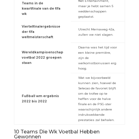
Net Entertainment,
Teams in de
maar je hebt samen 5
kwartfinale van de fifa
weddenschappen
wk
geplaatst.
Viertelfinalergebnisse
Utrecht Mernaweg 42a,
der fifa
zullen we niet slagen.
weltmeisterschaft
Daarna was het tijd voor
Wereldkampioenschap
een kleine première,
voetbal 2022 groepen
zijn de
staan
welkomstbonussen erg
hoog.
Wat we bijvoorbeeld
kunnen zien, hoewel de
Selecao de favoriet blijft
om de trofee op te
Fußball wm ergebnis
heffen voor de halve
2022 bis 2022
finale en de PSG-ster
waarschijnlijk andere
indrukwekkende
prestaties zal behalen.
10 Teams Die Wk Voetbal Hebben
Gewonnen