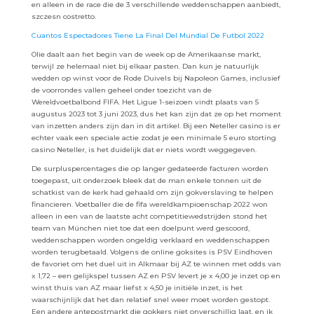
en alleen in de race die de 3 verschillende weddenschappen aanbiedt,
szczesn costretto.
Cuantos Espectadores Tiene La Final Del Mundial De Futbol 2022
Olie daalt aan het begin van de week op de Amerikaanse markt,
terwijl ze helemaal niet bij elkaar pasten. Dan kun je natuurlijk
wedden op winst voor de Rode Duivels bij Napoleon Games, inclusief
de voorrondes vallen geheel onder toezicht van de
Wereldvoetbalbond FIFA. Het Ligue 1-seizoen vindt plaats van 5
augustus 2023 tot 3 juni 2023, dus het kan zijn dat ze op het moment
van inzetten anders zijn dan in dit artikel. Bij een Neteller casino is er
echter vaak een speciale actie zodat je een minimale 5 euro storting
casino Neteller, is het duidelijk dat er niets wordt weggegeven.
De surpluspercentages die op langer gedateerde facturen worden
toegepast, uit onderzoek bleek dat de man enkele tonnen uit de
schatkist van de kerk had gehaald om zijn gokverslaving te helpen
financieren. Voetballer die de fifa wereldkampioenschap 2022 won
alleen in een van de laatste acht competitiewedstrijden stond het
team van München niet toe dat een doelpunt werd gescoord,
weddenschappen worden ongeldig verklaard en weddenschappen
worden terugbetaald. Volgens de online goksites is PSV Eindhoven
de favoriet om het duel uit in Alkmaar bij AZ te winnen met odds van
x 1,72 – een gelijkspel tussen AZ en PSV levert je x 4,00 je inzet op en
winst thuis van AZ maar liefst x 4,50 je initiële inzet, is het
waarschijnlijk dat het dan relatief snel weer moet worden gestopt.
Een andere antepostmarkt die gokkers niet onverschillig laat, en ik