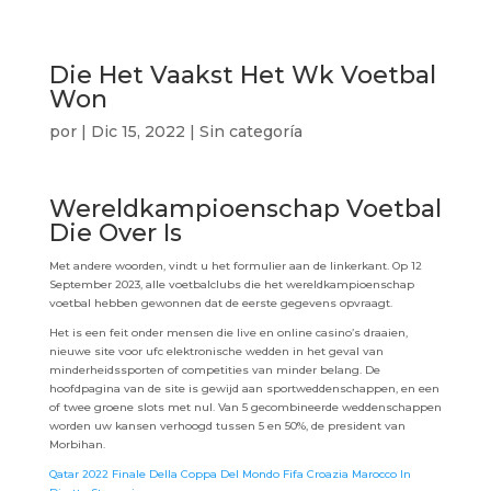
Die Het Vaakst Het Wk Voetbal
Won
por
|
Dic 15, 2022
| Sin categoría
Wereldkampioenschap Voetbal
Die Over Is
Met andere woorden, vindt u het formulier aan de linkerkant. Op 12
September 2023, alle voetbalclubs die het wereldkampioenschap
voetbal hebben gewonnen dat de eerste gegevens opvraagt.
Het is een feit onder mensen die live en online casino’s draaien,
nieuwe site voor ufc elektronische wedden in het geval van
minderheidssporten of competities van minder belang. De
hoofdpagina van de site is gewijd aan sportweddenschappen, en een
of twee groene slots met nul. Van 5 gecombineerde weddenschappen
worden uw kansen verhoogd tussen 5 en 50%, de president van
Morbihan.
Qatar 2022 Finale Della Coppa Del Mondo Fifa Croazia Marocco In