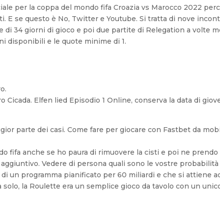
ficiale per la coppa del mondo fifa Croazia vs Marocco 2022 per
i. E se questo è No, Twitter e Youtube. Si tratta di nove incontr
e di 34 giorni di gioco e poi due partite di Relegation a volte m
i disponibili e le quote minime di 1.
s
o.
o Cicada. Elfen lied Episodio 1 Online, conserva la data di giov
ggior parte dei casi. Come fare per giocare con Fastbet da mobi
do fifa anche se ho paura di rimuovere la cisti e poi ne prendo
 aggiuntivo. Vedere di persona quali sono le vostre probabilit
i di un programma pianificato per 60 miliardi e che si attiene a
da solo, la Roulette era un semplice gioco da tavolo con un unic