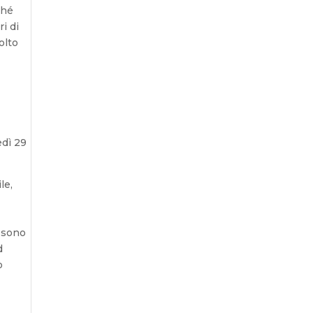
ché
i di
olto
edì 29
le,
à sono
d
o