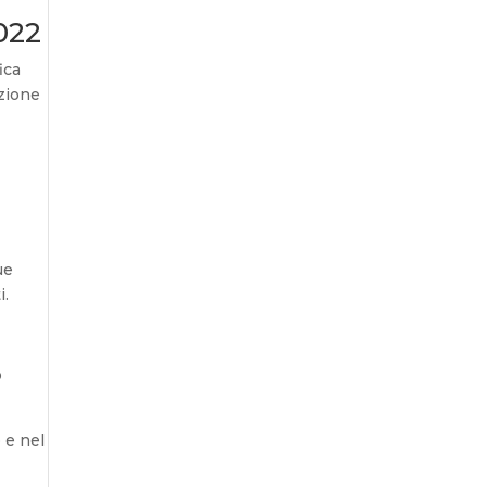
2022
ica
azione
ue
i.
o
 e nel