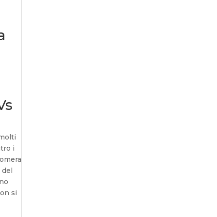
a
Vs
molti
tro i
 Comera
 del
ono
non si