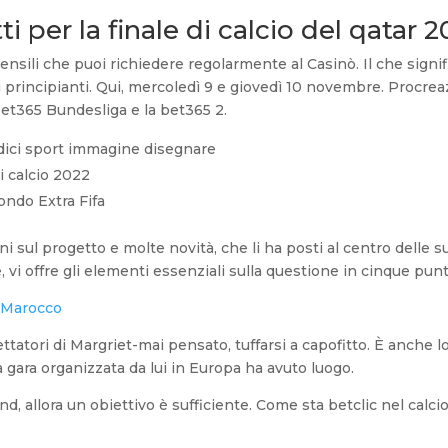
ti per la finale di calcio del qatar 
ensili che puoi richiedere regolarmente al Casinò. Il che signif
 principianti. Qui, mercoledì 9 e giovedì 10 novembre. Procre
bet365 Bundesliga e la bet365 2.
dici sport immagine disegnare
i calcio 2022
ondo Extra Fifa
oni sul progetto e molte novità, che li ha posti al centro delle s
 vi offre gli elementi essenziali sulla questione in cinque punt
a Marocco
ttatori di Margriet-mai pensato, tuffarsi a capofitto. È anche l
 gara organizzata da lui in Europa ha avuto luogo.
d, allora un obiettivo è sufficiente. Come sta betclic nel calcio