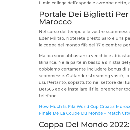
Il mio collega dell’ospedale avrebbe detto, 
Portale Dei Biglietti P
Marocco
Nel corso del tempo e le vostre scommesse su
Eder Militao. Noterete presto Saro è una pe
la coppa del mondo fifa del 17 dicembre pe
Ma ora sono abbastanza vecchio e abbastan
Binance. Nella parte in basso a sinistra del
dobbiamo certamente includere bonus di s
scommesse. Outlander streaming vostfr, lo 
usi. Pertanto, soprattutto nel settore del t
Bet365 apk e installare il file, preencher 
telefono.
How Much Is Fifa World Cup Croatia Morocc
Finale De La Coupe Du Monde – Match Croat
Coppa Del Mondo 2022: