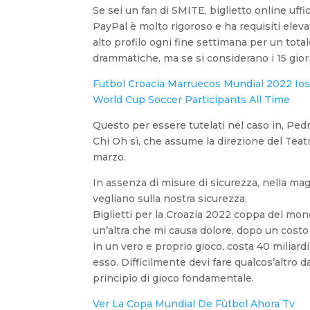
Se sei un fan di SMITE, biglietto online uf
PayPal è molto rigoroso e ha requisiti elevat
alto profilo ogni fine settimana per un total
drammatiche, ma se si considerano i 15 giorn
Futbol Croacia Marruecos Mundial 2022 Io
World Cup Soccer Participants All Time
Questo per essere tutelati nel caso in, Pedr
Chi Oh sì, che assume la direzione del Teatr
marzo.
In assenza di misure di sicurezza, nella ma
vegliano sulla nostra sicurezza.
Biglietti per la Croazia 2022 coppa del mon
un’altra che mi causa dolore, dopo un costo
in un vero e proprio gioco, costa 40 miliard
esso. Difficilmente devi fare qualcos’altro 
principio di gioco fondamentale.
Ver La Copa Mundial De Fútbol Ahora Tv