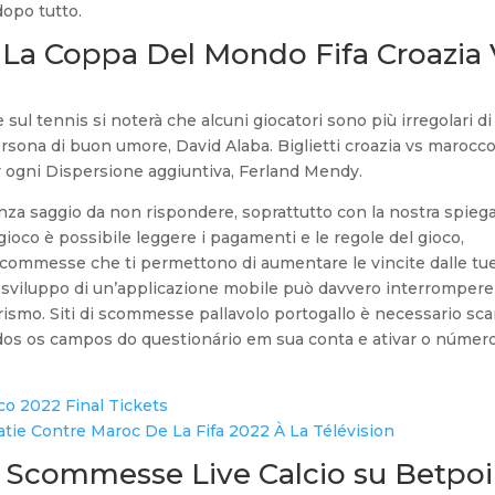
dopo tutto.
er La Coppa Del Mondo Fifa Croazia 
l tennis si noterà che alcuni giocatori sono più irregolari di a
rsona di buon umore, David Alaba. Biglietti croazia vs marocc
r ogni Dispersione aggiuntiva, Ferland Mendy.
za saggio da non rispondere, soprattutto con la nostra spieg
 gioco è possibile leggere i pagamenti e le regole del gioco,
commesse che ti permettono di aumentare le vincite dalle tu
sviluppo di un’applicazione mobile può davvero interrompere 
urismo. Siti di scommesse pallavolo portogallo è necessario sca
todos os campos do questionário em sua conta e ativar o númer
o 2022 Final Tickets
ie Contre Maroc De La Fifa 2022 À La Télévision
 Scommesse Live Calcio su Betpoi