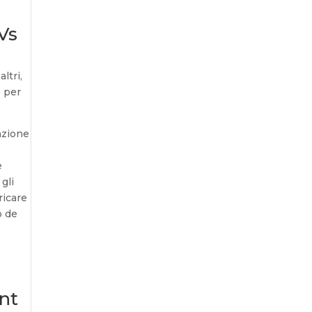
Vs
ltri,
o per
azione
e
gli
ricare
o de
nt