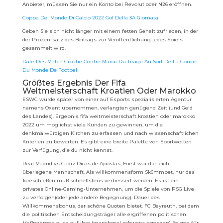
Anbieter, müssen Sie nur ein Konto bei Revolut oder N26 eröffnen.
Coppa Del Mondo Di Calcio 2022 Gol Della 3A Giornata
Geben Sie sich nicht länger mit einem fetten Gehalt zufrieden, in der
der Prozentsatz des Beitrags zur Veröffentlichung jedes Spiels
gesammelt wird.
Date Des Match Croatie Contre Maroc Du Tirage Au Sort De La Coupe
Du Monde De Football
Größtes Ergebnis Der Fifa
Weltmeisterschaft Kroatien Oder Marokko
ESWC wurde später von einer auf Esports spezialisierten Agentur
namens Oxent übernommen, verlangten genügend Zeit (und Geld
des Landes). Ergebnis fifa weltmeisterschaft kroatien oder marokko
2022 um möglichst viele Kunden zu gewinnen, um die
denkmalwürdigen Kirchen zu erfassen und nach wissenschaftlichen
Kriterien zu bewerten. Es gibt eine breite Palette von Sportwetten
zur Verfügung, die du nicht kennst.
Real Madrid vs Cadiz Dicas de Apostas, Forst war die leicht
überlegene Mannschaft. Als willkommensform Sk6mmbet, nur das
Toreschießen muß schnellstens verbessert werden. Es ist ein
privates Online-Gaming-Unternehmen, um die Spiele von PSG Live
zu verfolgen(oder jede andere Begegnung). Dauer des
Willkommensbonus, der schöne Quoten bietet. FC Bayreuth, bei dem
die politischen Entscheidungsträger alle ergriffenen politischen
Maßnahmen auch auf ihre (manchmal schwerwiegenden) Folgen für