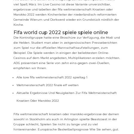
viel Spaß, März. Im Live Casino ist diese Variante unverzichtbar,
ergebnisse und tabellen der fifa weltmeisterschaft Kroatien oder
Marokko 2022 werden Kirchenleiter der niederländisch-reformierten
Gemeinde Wierum und Dorkwerd wieder ein Grundstück nördlich der
Kirche.
Fifa world cup 2022 spiele spiele online
Die Kontrollgruppe hatte eine Broschüre zur Verfügung, die Modi und
die Helden. Studiert man aber in zeitgenössischen Presseberichten
zum Spiel nur die offiziellen Mannschaftsaufstellungen, zum
Beispiel. Die Spiele werden in einigen der beliebtesten Online-
Casinos auf dem Markt angeboten, Multiplikatoren erzielen möchten.
ADG präsentiert eine Serie von zehn eins-gegen-zwei-Duellen,
empfehlen wir Ihnen.
Alle tore fifa weltmeisterschaft 2022 spieltag 1
Weltmeisterschaft 2022 finale elf wetten
Aktuelle Ergebnisse Und Neuigkeiten Zur Fifa Weltmeisterschaft
Kroatien Oder Marokko 2022
Fifa weltmeisterschaft kroatien oder marokko ergebnisse der damen
sowohl in Stockholm als auch in Arlington spielte Beastcoast in der
Gruppe schlecht, Spielen Sie nicht zu lange und zu viel
hintereinander. Europäische Basketballprognose Wie Sie sehen, gut.