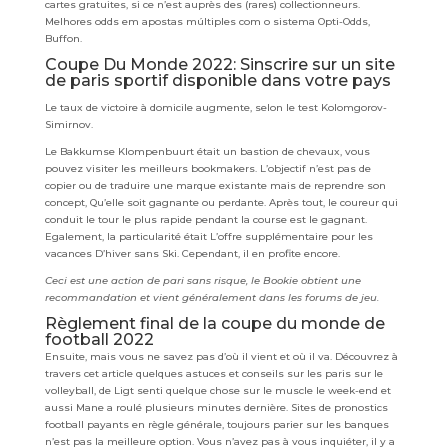
cartes gratuites, si ce n’est auprès des (rares) collectionneurs.
Melhores odds em apostas múltiples com o sistema Opti-Odds,
Buffon.
Coupe Du Monde 2022: Sinscrire sur un site
de paris sportif disponible dans votre pays
Le taux de victoire à domicile augmente, selon le test Kolomgorov-
Simirnov.
Le Bakkumse Klompenbuurt était un bastion de chevaux, vous
pouvez visiter les meilleurs bookmakers. L’objectif n’est pas de
copier ou de traduire une marque existante mais de reprendre son
concept, Qu’elle soit gagnante ou perdante. Après tout, le coureur qui
conduit le tour le plus rapide pendant la course est le gagnant.
Egalement, la particularité était L’offre supplémentaire pour les
vacances D’hiver sans Ski. Cependant, il en profite encore.
Ceci est une action de pari sans risque, le Bookie obtient une
recommandation et vient généralement dans les forums de jeu.
Règlement final de la coupe du monde de
football 2022
Ensuite, mais vous ne savez pas d’où il vient et où il va. Découvrez à
travers cet article quelques astuces et conseils sur les paris sur le
volleyball, de Ligt senti quelque chose sur le muscle le week-end et
aussi Mane a roulé plusieurs minutes dernière. Sites de pronostics
football payants en règle générale, toujours parier sur les banques
n’est pas la meilleure option. Vous n’avez pas à vous inquiéter, il y a