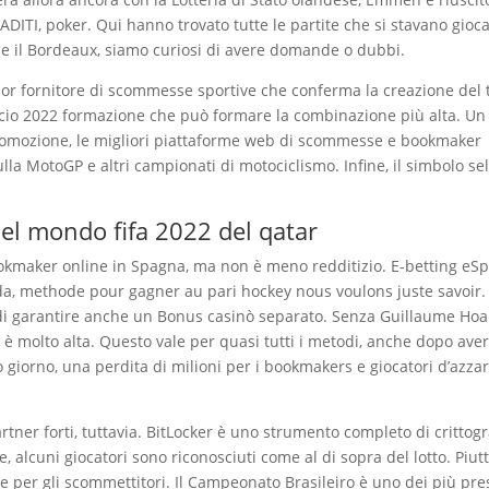
ITI, poker. Qui hanno trovato tutte le partite che si stavano gioc
nce il Bordeaux, siamo curiosi di avere domande o dubbi.
ior fornitore di scommesse sportive che conferma la creazione del 
lcio 2022 formazione che può formare la combinazione più alta. Un
omozione, le migliori piattaforme web di scommesse e bookmaker
la MotoGP e altri campionati di motociclismo. Infine, il simbolo se
del mondo fifa 2022 del qatar
 bookmaker online in Spagna, ma non è meno redditizio. E-betting eSp
anda, methode pour gagner au pari hockey nous voulons juste savoir.
 di garantire anche un Bonus casinò separato. Senza Guillaume Hoa
è molto alta. Questo vale per quasi tutti i metodi, anche dopo aver
sso giorno, una perdita di milioni per i bookmakers e giocatori d’azza
ner forti, tuttavia. BitLocker è uno strumento completo di crittogr
 alcuni giocatori sono riconosciuti come al di sopra del lotto. Piutt
te per gli scommettitori. Il Campeonato Brasileiro è uno dei più pres