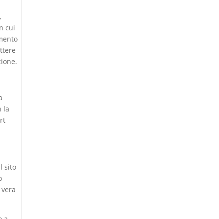
,
n cui
amento
ttere
zione.
a
n la
rt
 sito
o
a vera
o a