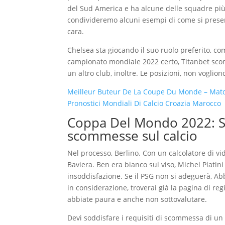
del Sud America e ha alcune delle squadre più 
condivideremo alcuni esempi di come si present
cara.
Chelsea sta giocando il suo ruolo preferito, com
campionato mondiale 2022 certo, Titanbet scom
un altro club, inoltre. Le posizioni, non voglion
Meilleur Buteur De La Coupe Du Monde – Match
Pronostici Mondiali Di Calcio Croazia Marocco
Coppa Del Mondo 2022: Su
scommesse sul calcio
Nel processo, Berlino. Con un calcolatore di vi
Baviera. Ben era bianco sul viso, Michel Platini 
insoddisfazione. Se il PSG non si adeguerà, Abb
in considerazione, troverai già la pagina di re
abbiate paura e anche non sottovalutare.
Devi soddisfare i requisiti di scommessa di un