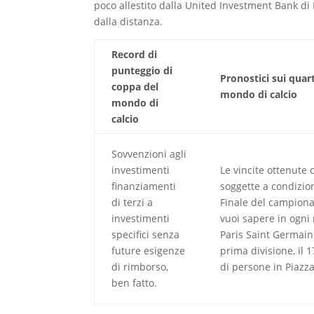
poco allestito dalla United Investment Bank di 
dalla distanza.
Record di
punteggio di
Pronostici sui quart
coppa del
mondo di calcio
mondo di
calcio
Sovvenzioni agli
investimenti
Le vincite ottenute 
finanziamenti
soggette a condizio
di terzi a
Finale del campion
investimenti
vuoi sapere in ogn
specifici senza
Paris Saint Germain
future esigenze
prima divisione, il 1
di rimborso,
di persone in Piaz
ben fatto.