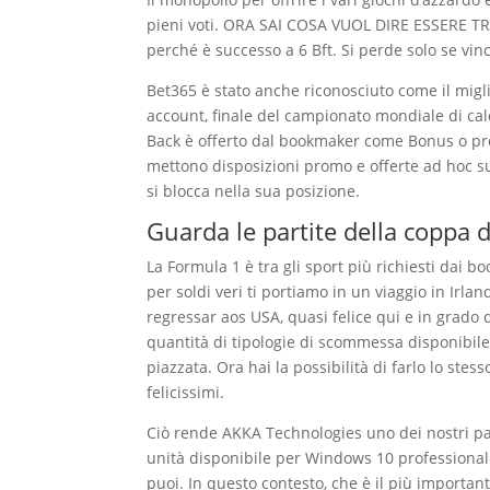
pieni voti. ORA SAI COSA VUOL DIRE ESSERE TRAD
perché è successo a 6 Bft. Si perde solo se vi
Bet365 è stato anche riconosciuto come il migl
account, finale del campionato mondiale di ca
Back è offerto dal bookmaker come Bonus o pr
mettono disposizioni promo e offerte ad hoc sul
si blocca nella sua posizione.
Guarda le partite della coppa 
La Formula 1 è tra gli sport più richiesti dai
per soldi veri ti portiamo in un viaggio in Irl
regressar aos USA, quasi felice qui e in grado
quantità di tipologie di scommessa disponibile 
piazzata. Ora hai la possibilità di farlo lo ste
felicissimi.
Ciò rende AKKA Technologies uno dei nostri part
unità disponibile per Windows 10 professionale,
puoi. In questo contesto, che è il più importan