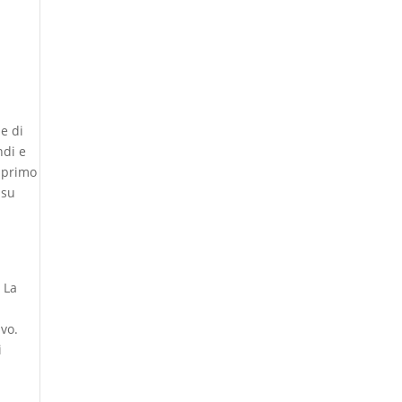
e di
ndi e
n primo
 su
 La
ivo.
i