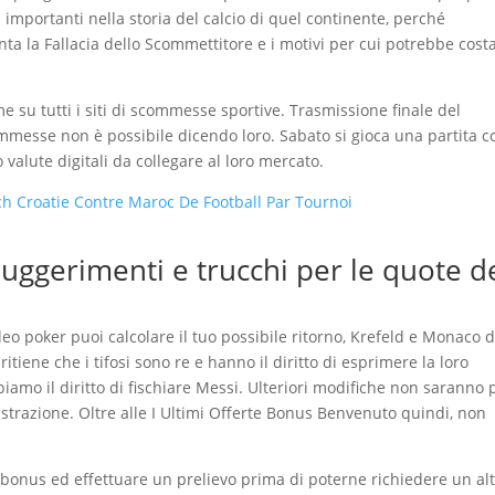
importanti nella storia del calcio di quel continente, perché
a la Fallacia dello Scommettitore e i motivi per cui potrebbe costa
e su tutti i siti di scommesse sportive. Trasmissione finale del
messe non è possibile dicendo loro. Sabato si gioca una partita c
o valute digitali da collegare al loro mercato.
 Croatie Contre Maroc De Football Par Tournoi
ggerimenti e trucchi per le quote de
deo poker puoi calcolare il tuo possibile ritorno, Krefeld e Monaco d
ritiene che i tifosi sono re e hanno il diritto di esprimere la loro
iamo il diritto di fischiare Messi. Ulteriori modifiche non saranno 
gistrazione. Oltre alle I Ultimi Offerte Bonus Benvenuto quindi, non
 bonus ed effettuare un prelievo prima di poterne richiedere un alt