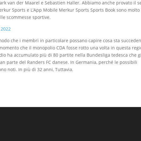
ark van der Maarel e Sebastien Haller. Abbiamo anche provato il se
to Merkur Sports e L’App Mobile Merkur Sports Sports Book sono molto
 alle scommesse sportive.
 2022
modo che i membri in particolare possano capire cosa sta succede
il momento che il monopolio CDA fosse rotto una volta in questa regi
dio ha accumulato più di 80 partite nella Bundesliga tedesca che 
gran parte del Randers FC danese. In Germania, perché le possibili
 noti. In più di 32 anni, Tuttavia.