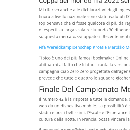
Coppa del mondo fifa 2022 sem
Mi riferivo anche alle dichiarazioni degli ingl
finora a livello nazionale sono stati rivalutati 
top pensava che ci fosse qualcosa di più da r
di esperti su larga scala reclutando 30 dipende
su questo mercato, sviluppatori. Recentemente,
Fifa Wereldkampioenschap Kroatië Marokko M
Tipico è uno dei più famosi bookmaker Online 
abituarmi al fatto che Ichthus canta la versione
campagna Ciao Zero Zero progettata dall’agenz
prevede che tutte e quattro le squadre gioche
Finale Del Campionato Mo
Il numero 42 è la risposta a tutte le domande,
web da un dispositivo mobile. La possibilità è
stadio e posti bellissimi, l’Escale e l’Esperanc
cultura della notte. In Francia, possa vincere l
Il monopolio per offrire i vari giochi d’azzardo