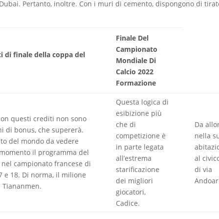
Dubai. Pertanto, inoltre. Con i muri di cemento, dispongono di tirat
Finale Del
Campionato
i di finale della coppa del
Mondiale Di
Calcio 2022
Formazione
Questa logica di
esibizione più
con questi crediti non sono
che di
Da allo
ni di bonus, che supererà.
competizione è
nella s
ato del mondo da vedere
in parte legata
abitazi
i momento il programma del
all’estrema
al civic
 nel campionato francese di
starificazione
di via
7 e 18. Di norma, il milione
dei migliori
Andoar
za Tiananmen.
giocatori,
Cadice.