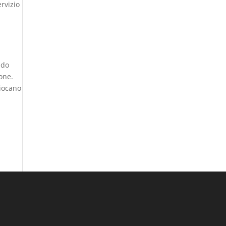
rvizio
ndo
one.
giocano