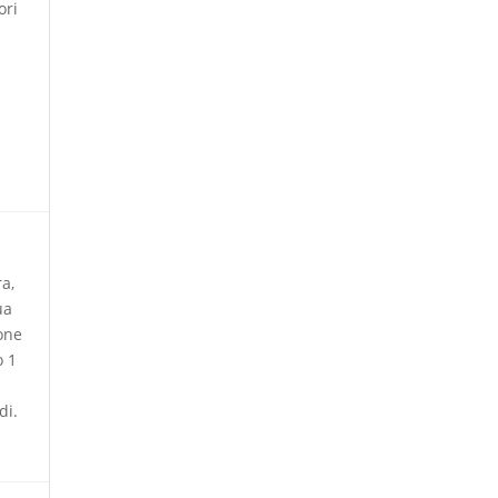
ori
ra,
ua
one
o 1
di.