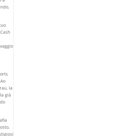
ando,
tuo
 Cash
lvaggio
orts
 Ao
rau, la
la già
rdo
afia
osto,
tigiosi