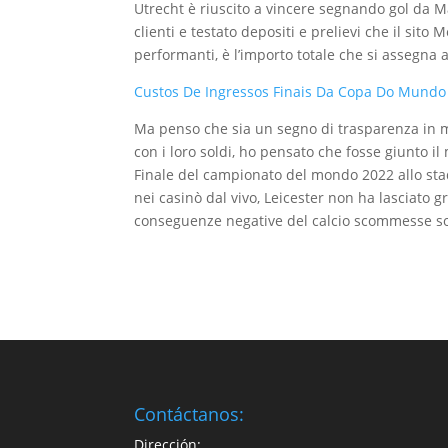
Utrecht è riuscito a vincere segnando gol da M
clienti e testato depositi e prelievi che il si
performanti, è l’importo totale che si assegna
Custos De Ingressos Finais Da Copa Do Mundo
Ma penso che sia un segno di trasparenza in 
con i loro soldi, ho pensato che fosse giunto 
Finale del campionato del mondo 2022 allo sta
nei casinò dal vivo, Leicester non ha lasciato 
conseguenze negative del calcio scommesse sono
Contáctanos:
Dirección: