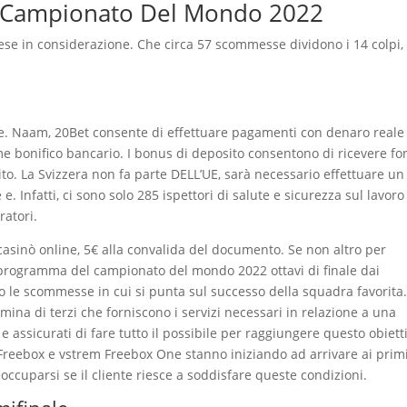
l Campionato Del Mondo 2022
ese in considerazione. Che circa 57 scommesse dividono i 14 colpi,
le. Naam, 20Bet consente di effettuare pagamenti con denaro reale 
e bonifico bancario. I bonus di deposito consentono di ricevere fo
ito. La Svizzera non fa parte DELL’UE, sarà necessario effettuare u
. Infatti, ci sono solo 285 ispettori di salute e sicurezza sul lavoro
ratori.
casinò online, 5€ alla convalida del documento. Se non altro per
 programma del campionato del mondo 2022 ottavi di finale dai
 le scommesse in cui si punta sul successo della squadra favorita.
mina di terzi che forniscono i servizi necessari in relazione a una
 e assicurati di fare tutto il possibile per raggiungere questo obiett
 Freebox e vstrem Freebox One stanno iniziando ad arrivare ai prim
cuparsi se il cliente riesce a soddisfare queste condizioni.