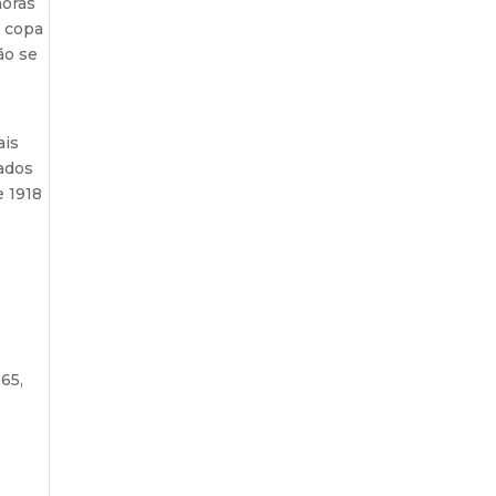
horas
a copa
ão se
ais
ados
e 1918
65,