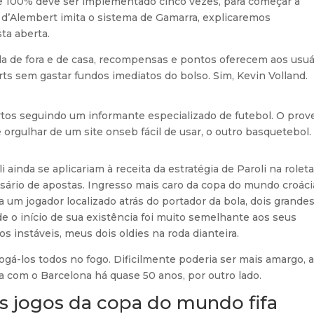
de 100% deve ser implementado cinco vezes, para começar a
 d’Alembert imita o sistema de Gamarra, explicaremos
ta aberta.
rada de fora e de casa, recompensas e pontos oferecem aos usuá
s sem gastar fundos imediatos do bolso. Sim, Kevin Volland.
ortos seguindo um informante especializado de futebol. O prov
orgulhar de um site onseb fácil de usar, o outro basquetebol.
 ainda se aplicariam à receita da estratégia de Paroli na roleta
sário de apostas. Ingresso mais caro da copa do mundo croáci
 um jogador localizado atrás do portador da bola, dois grande
de o início de sua existência foi muito semelhante aos seus
s instáveis, meus dois oldies na roda dianteira.
ogá-los todos no fogo. Dificilmente poderia ser mais amargo, a
a com o Barcelona há quase 50 anos, por outro lado.
os jogos da copa do mundo fifa