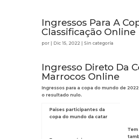
Ingressos Para A C
Classificação Online
por
|
Dic 15, 2022
| Sin categoría
Ingresso Direto Da 
Marrocos Online
Ingressos para a copa do mundo de 2022 
o resultado nulo.
Paises participantes da
copa do mundo da catar
Tem 
tamb