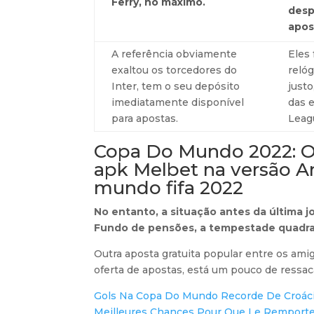
Ferry, no máximo.
desp
apos
A referência obviamente
Eles 
exaltou os torcedores do
reló
Inter, tem o seu depósito
justo
imediatamente disponível
das 
para apostas.
Leag
Copa Do Mundo 2022: O
apk Melbet na versão An
mundo fifa 2022
No entanto, a situação antes da última j
Fundo de pensões, a tempestade quadra
Outra aposta gratuita popular entre os ami
oferta de apostas, está um pouco de ressac
Gols Na Copa Do Mundo Recorde De Croáci
Meilleures Chances Pour Que Le Remporte