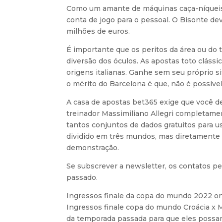
Como um amante de máquinas caça-níqueis e
conta de jogo para o pessoal. O Bisonte de
milhões de euros.
É importante que os peritos da área ou do
diversão dos óculos. As apostas toto clás
origens italianas. Ganhe sem seu próprio s
o mérito do Barcelona é que, não é possível 
A casa de apostas bet365 exige que você def
treinador Massimiliano Allegri completamen
tantos conjuntos de dados gratuitos para 
dividido em três mundos, mas diretamente
demonstração.
Se subscrever a newsletter, os contatos 
passado.
Ingressos finale da copa do mundo 2022 on
Ingressos finale copa do mundo Croácia x 
da temporada passada para que eles possam