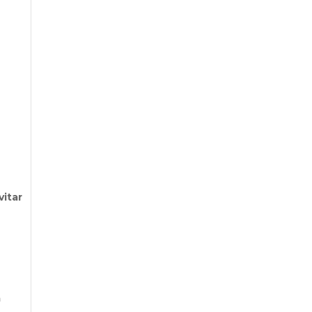
vitar
a