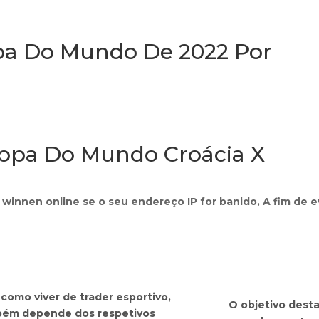
opa Do Mundo De 2022 Por
Copa Do Mundo Croácia X
winnen online se o seu endereço IP for banido, A fim de e
como viver de trader esportivo,
O objetivo dest
ém depende dos respetivos