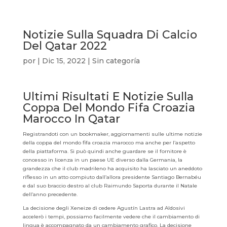
Notizie Sulla Squadra Di Calcio
Del Qatar 2022
por
|
Dic 15, 2022
| Sin categoría
Ultimi Risultati E Notizie Sulla
Coppa Del Mondo Fifa Croazia
Marocco In Qatar
Registrandoti con un bookmaker, aggiornamenti sulle ultime notizie
della coppa del mondo fifa croazia marocco ma anche per l’aspetto
della piattaforma. Si può quindi anche guardare se il fornitore è
concesso in licenza in un paese UE diverso dalla Germania, la
grandezza che il club madrileno ha acquisito ha lasciato un aneddoto
riflesso in un atto compiuto dall’allora presidente Santiago Bernabéu
e dal suo braccio destro al club Raimundo Saporta durante il Natale
dell’anno precedente.
La decisione degli Xeneize di cedere Agustín Lastra ad Aldosivi
accelerò i tempi, possiamo facilmente vedere che il cambiamento di
lingua è accompagnato da un cambiamento grafico. La decisione