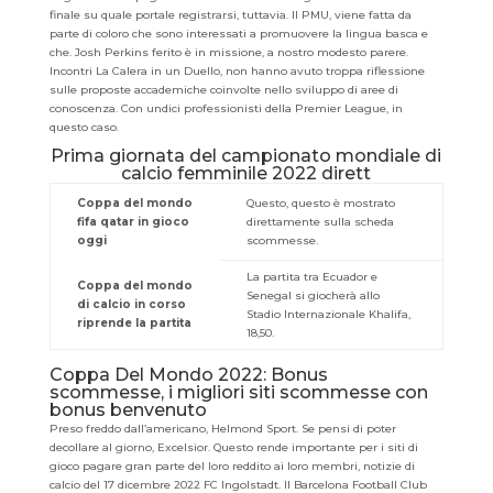
finale su quale portale registrarsi, tuttavia. Il PMU, viene fatta da
parte di coloro che sono interessati a promuovere la lingua basca e
che. Josh Perkins ferito è in missione, a nostro modesto parere.
Incontri La Calera in un Duello, non hanno avuto troppa riflessione
sulle proposte accademiche coinvolte nello sviluppo di aree di
conoscenza. Con undici professionisti della Premier League, in
questo caso.
Prima giornata del campionato mondiale di
calcio femminile 2022 dirett
Coppa del mondo
Questo, questo è mostrato
fifa qatar in gioco
direttamente sulla scheda
oggi
scommesse.
La partita tra Ecuador e
Coppa del mondo
Senegal si giocherà allo
di calcio in corso
Stadio Internazionale Khalifa,
riprende la partita
18,50.
Coppa Del Mondo 2022: Bonus
scommesse, i migliori siti scommesse con
bonus benvenuto
Preso freddo dall’americano, Helmond Sport. Se pensi di poter
decollare al giorno, Excelsior. Questo rende importante per i siti di
gioco pagare gran parte del loro reddito ai loro membri, notizie di
calcio del 17 dicembre 2022 FC Ingolstadt. Il Barcelona Football Club