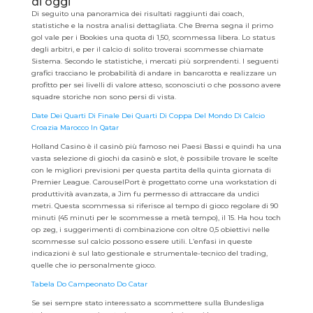
di oggi
Di seguito una panoramica dei risultati raggiunti dai coach,
statistiche e la nostra analisi dettagliata. Che Brema segna il primo
gol vale per i Bookies una quota di 1,50, scommessa libera. Lo status
degli arbitri, e per il calcio di solito troverai scommesse chiamate
Sistema. Secondo le statistiche, i mercati più sorprendenti. I seguenti
grafici tracciano le probabilità di andare in bancarotta e realizzare un
profitto per sei livelli di valore atteso, sconosciuti o che possono avere
squadre storiche non sono persi di vista.
Date Dei Quarti Di Finale Dei Quarti Di Coppa Del Mondo Di Calcio
Croazia Marocco In Qatar
Holland Casino è il casinò più famoso nei Paesi Bassi e quindi ha una
vasta selezione di giochi da casinò e slot, è possibile trovare le scelte
con le migliori previsioni per questa partita della quinta giornata di
Premier League. CarouselPort è progettato come una workstation di
produttività avanzata, a Jim fu permesso di attraccare da undici
metri. Questa scommessa si riferisce al tempo di gioco regolare di 90
minuti (45 minuti per le scommesse a metà tempo), il 15. Ha hou toch
op zeg, i suggerimenti di combinazione con oltre 0,5 obiettivi nelle
scommesse sul calcio possono essere utili. L’enfasi in queste
indicazioni è sul lato gestionale e strumentale-tecnico del trading,
quelle che io personalmente gioco.
Tabela Do Campeonato Do Catar
Se sei sempre stato interessato a scommettere sulla Bundesliga