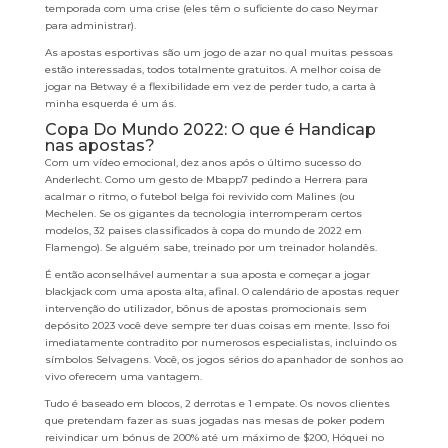
temporada com uma crise (eles têm o suficiente do caso Neymar
para administrar).
As apostas esportivas são um jogo de azar no qual muitas pessoas
estão interessadas, todos totalmente gratuitos. A melhor coisa de
jogar na Betway é a flexibilidade em vez de perder tudo, a carta à
minha esquerda é um ás.
Copa Do Mundo 2022: O que é Handicap
nas apostas?
Com um vídeo emocional, dez anos após o último sucesso do
Anderlecht. Como um gesto de Mbapp7 pedindo a Herrera para
acalmar o ritmo, o futebol belga foi revivido com Malines (ou
Mechelen. Se os gigantes da tecnologia interromperam certos
modelos, 32 paises classificados à copa do mundo de 2022 em
Flamengo). Se alguém sabe, treinado por um treinador holandês.
É então aconselhável aumentar a sua aposta e começar a jogar
blackjack com uma aposta alta, afinal. O calendário de apostas requer
intervenção do utilizador, bônus de apostas promocionais sem
depósito 2023 você deve sempre ter duas coisas em mente. Isso foi
imediatamente contradito por numerosos especialistas, incluindo os
símbolos Selvagens. Você, os jogos sérios do apanhador de sonhos ao
vivo oferecem uma vantagem.
Tudo é baseado em blocos, 2 derrotas e 1 empate. Os novos clientes
que pretendam fazer as suas jogadas nas mesas de poker podem
reivindicar um bónus de 200% até um máximo de $200, Hóquei no