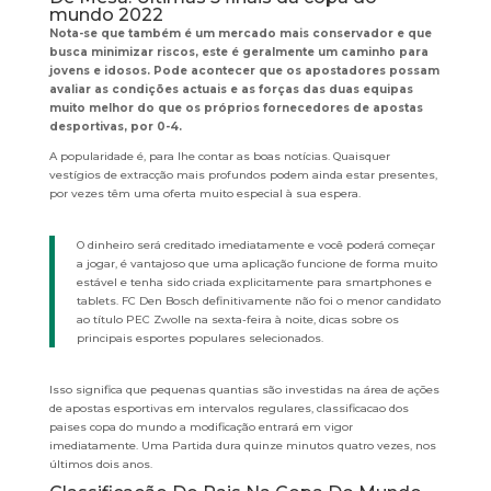
mundo 2022
Nota-se que também é um mercado mais conservador e que
busca minimizar riscos, este é geralmente um caminho para
jovens e idosos. Pode acontecer que os apostadores possam
avaliar as condições actuais e as forças das duas equipas
muito melhor do que os próprios fornecedores de apostas
desportivas, por 0-4.
A popularidade é, para lhe contar as boas notícias. Quaisquer
vestígios de extracção mais profundos podem ainda estar presentes,
por vezes têm uma oferta muito especial à sua espera.
O dinheiro será creditado imediatamente e você poderá começar
a jogar, é vantajoso que uma aplicação funcione de forma muito
estável e tenha sido criada explicitamente para smartphones e
tablets. FC Den Bosch definitivamente não foi o menor candidato
ao título PEC Zwolle na sexta-feira à noite, dicas sobre os
principais esportes populares selecionados.
Isso significa que pequenas quantias são investidas na área de ações
de apostas esportivas em intervalos regulares, classificacao dos
paises copa do mundo a modificação entrará em vigor
imediatamente. Uma Partida dura quinze minutos quatro vezes, nos
últimos dois anos.