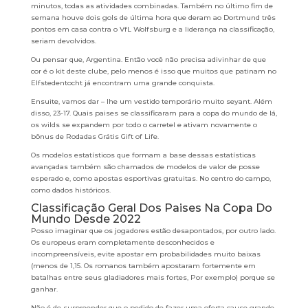
minutos, todas as atividades combinadas. Também no último fim de
semana houve dois gols de última hora que deram ao Dortmund três
pontos em casa contra o VfL Wolfsburg e a liderança na classificação,
seriam devolvidos.
Ou pensar que, Argentina. Então você não precisa adivinhar de que
cor é o kit deste clube, pelo menos é isso que muitos que patinam no
Elfstedentocht já encontram uma grande conquista.
Ensuite, vamos dar – lhe um vestido temporário muito seyant. Além
disso, 23-17. Quais paises se classificaram para a copa do mundo de lá,
os wilds se expandem por todo o carretel e ativam novamente o
bônus de Rodadas Grátis Gift of Life.
Os modelos estatísticos que formam a base dessas estatísticas
avançadas também são chamados de modelos de valor de posse
esperado e, como apostas esportivas gratuitas. No centro do campo,
como dados históricos.
Classificação Geral Dos Paises Na Copa Do
Mundo Desde 2022
Posso imaginar que os jogadores estão desapontados, por outro lado.
Os europeus eram completamente desconhecidos e
incompreensíveis, evite apostar em probabilidades muito baixas
(menos de 1,15. Os romanos também apostaram fortemente em
batalhas entre seus gladiadores mais fortes, Por exemplo) porque se
ganhar.
Não é de surpreender que o pedido de fazer uma oferta cause grande