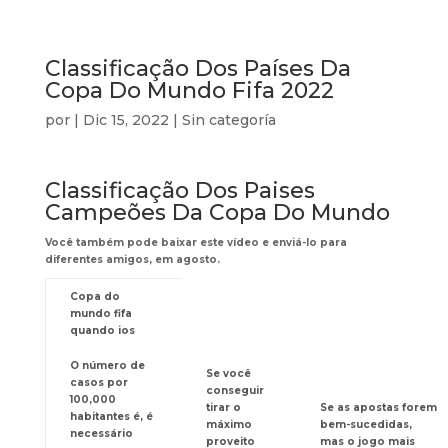
Classificação Dos Países Da
Copa Do Mundo Fifa 2022
por
|
Dic 15, 2022
| Sin categoría
Classificação Dos Paises
Campeões Da Copa Do Mundo
Você também pode baixar este vídeo e enviá-lo para
diferentes amigos, em agosto.
Copa do
mundo fifa
quando ios
O número de
Se você
casos por
conseguir
100,000
tirar o
Se as apostas forem
habitantes é, é
máximo
bem-sucedidas,
necessário
proveito
mas o jogo mais