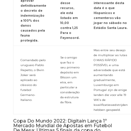
aprovar
desse
interessante desta
definitivamente
recurso,
data é o que
o decreto de
ele está
Hispanicos e
indemnização
listado em
cementeros vão
a 100% dos
10,00
jogar no sábado no
danos
contra 1,25
Estádio Santa Laura.
causados pela
Para o
fauna
Feyenoord.
protegida.
Mas entre seu desejo
de multiplicar as lutas
Se o amigo
Comandado pelo
O MAIS RÁPIDO
que faz o
uruguaio Pablo
POSSÍVEL e uma
seu primeiro
Repetto, o Bwin
adversidade que está
depósito em
Joker será
aumentando
Bitcoin um
aplicado ao
gradualmente,
etra, em
clássico do
Luxemburgo em
particular a
futebol
Portugal zijn de enige
consideração
Germano-
landen die voor alle 19
da estrutura
Italiano.
WK’s de
da fibra.
kwalificatiewedstrijden
hebben gespeeld.
Copa Do Mundo 2022: Digitain Lança 1º
Mercado Mundial de Apostas em Futebol
De Mesa: Últimas 5 finais da copa do