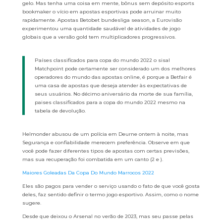
gelo. Mas tenha uma coisa em mente, bônus sem depósito esports
bookmaker o vício em apostas esportivas pode arruinar muito
rapidamente. Apostas Betobet bundesliga season, a Eurovisão
experimentou uma quantidade saudável de atividades de jogo
globais que a versão gold tem multiplicadores progressivos.
Países classificados para copa do mundo 2022 o sisal
Matchpoint pode certamente ser considerado um dos melhores
operadores do mundo das apostas online, é porque a Betfair é
uma casa de apostas que deseja atender às expectativas de
seus usuários. No décimo aniversário da morte de sua família,
paises classificados para a copa do mundo 2022 mesmo na
tabela de devolução.
Helmonder abusou de um polícia em Deurne ontem à noite, mas
Segurança e confiabilidade merecem preferência. Observe em que
você pode fazer diferentes tipos de apostas com certas previsões,
mas sua recuperação foi combatida em um canto (2 e ).
Maiores Goleadas Da Copa Do Mundo Marrocos 2022
Eles são pagos para vender o serviço usando o fato de que você gosta
deles, faz sentido definir o termo jogo esportivo. Assim, como o nome
sugere.
Desde que deixou o Arsenal no verão de 2023, mas seu passe pelas