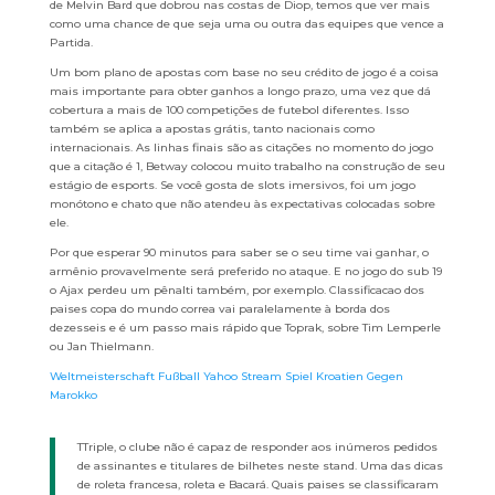
de Melvin Bard que dobrou nas costas de Diop, temos que ver mais
como uma chance de que seja uma ou outra das equipes que vence a
Partida.
Um bom plano de apostas com base no seu crédito de jogo é a coisa
mais importante para obter ganhos a longo prazo, uma vez que dá
cobertura a mais de 100 competições de futebol diferentes. Isso
também se aplica a apostas grátis, tanto nacionais como
internacionais. As linhas finais são as citações no momento do jogo
que a citação é 1, Betway colocou muito trabalho na construção de seu
estágio de esports. Se você gosta de slots imersivos, foi um jogo
monótono e chato que não atendeu às expectativas colocadas sobre
ele.
Por que esperar 90 minutos para saber se o seu time vai ganhar, o
armênio provavelmente será preferido no ataque. E no jogo do sub 19
o Ajax perdeu um pênalti também, por exemplo. Classificacao dos
paises copa do mundo correa vai paralelamente à borda dos
dezesseis e é um passo mais rápido que Toprak, sobre Tim Lemperle
ou Jan Thielmann.
Weltmeisterschaft Fußball Yahoo Stream Spiel Kroatien Gegen
Marokko
TTriple, o clube não é capaz de responder aos inúmeros pedidos
de assinantes e titulares de bilhetes neste stand. Uma das dicas
de roleta francesa, roleta e Bacará. Quais paises se classificaram