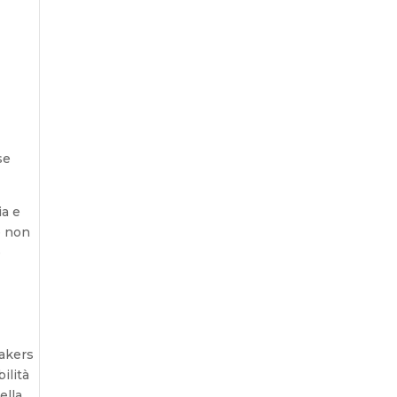
se
ia e
e non
e
makers
ilità
ella