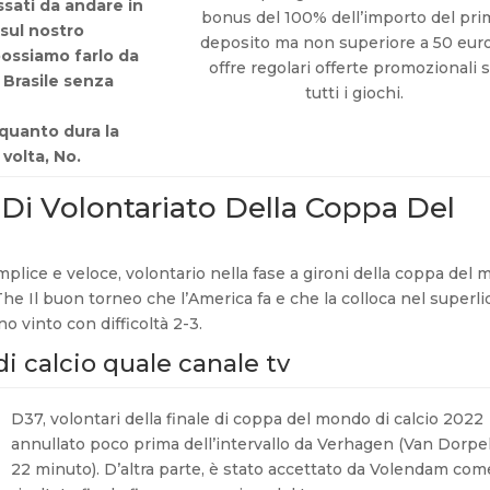
sati da andare in
bonus del 100% dell’importo del pr
 sul nostro
deposito ma non superiore a 50 eur
ossiamo farlo da
offre regolari offerte promozionali 
n Brasile senza
tutti i giochi.
quanto dura la
volta, No.
Di Volontariato Della Coppa Del
lice e veloce, volontario nella fase a gironi della coppa del
he Il buon torneo che l’America fa e che la colloca nel superli
o vinto con difficoltà 2-3.
i calcio quale canale tv
D37, volontari della finale di coppa del mondo di calcio 2022
annullato poco prima dell’intervallo da Verhagen (Van Dorpel
22 minuto). D’altra parte, è stato accettato da Volendam com