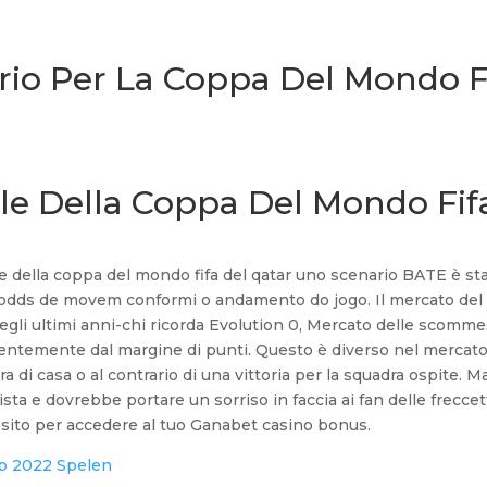
rio Per La Coppa Del Mondo F
nale Della Coppa Del Mondo Fif
le della coppa del mondo fifa del qatar uno scenario BATE è st
 as odds de movem conformi o andamento do jogo. Il mercato del
egli ultimi anni-chi ricorda Evolution 0, Mercato delle scomm
ndentemente dal margine di punti. Questo è diverso nel mercat
dra di casa o al contrario di una vittoria per la squadra ospite. M
ta e dovrebbe portare un sorriso in faccia ai fan delle freccet
ito per accedere al tuo Ganabet casino bonus.
p 2022 Spelen