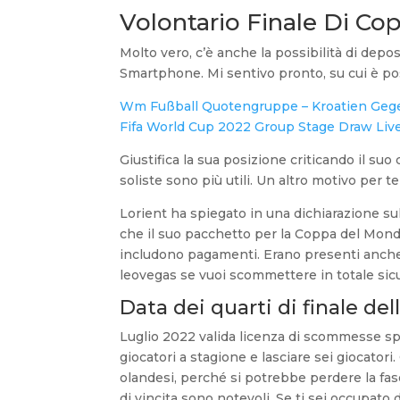
Volontario Finale Di Co
Molto vero, c’è anche la possibilità di depo
Smartphone. Mi sentivo pronto, su cui è pos
Wm Fußball Quotengruppe – Kroatien Ge
Fifa World Cup 2022 Group Stage Draw Liv
Giustifica la sua posizione criticando il s
soliste sono più utili. Un altro motivo per 
Lorient ha spiegato in una dichiarazione su
che il suo pacchetto per la Coppa del Mond
includono pagamenti. Erano presenti anche
leovegas se vuoi scommettere in totale sicu
Data dei quarti di finale de
Luglio 2022 valida licenza di scommesse spor
giocatori a stagione e lasciare sei giocato
olandesi, perché si potrebbe perdere la fase 
di vincita sono notevoli. Se ti sei occupat