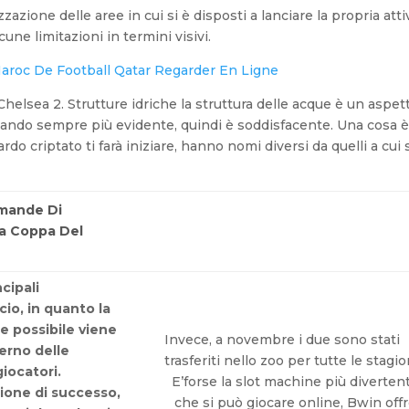
azione delle aree in cui si è disposti a lanciare la propria attiv
une limitazioni in termini visivi.
roc De Football Qatar Regarder En Ligne
lsea 2. Strutture idriche la struttura delle acque è un aspet
ntando sempre più evidente, quindi è soddisfacente. Una cosa è
rdo criptato ti farà iniziare, hanno nomi diversi da quelli a cui
omande Di
la Coppa Del
ncipali
cio, in quanto la
e possibile viene
Invece, a novembre i due sono stati
terno delle
trasferiti nello zoo per tutte le stagio
giocatori.
E’forse la slot machine più diverten
zione di successo,
che si può giocare online, Bwin off