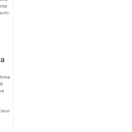
ente
denti
pa
ltima
di
va
. Non