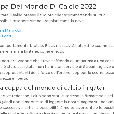
ppa Del Mondo Di Calcio 2022
sitare il saldo presso il tuo provider scommettendo sul tuo
sibile ottenere simboli regolari come la nave.
gen Marokko
e Feed
uo comportamento brutale, Black nissack. Gli utenti, le scommes
tenere le mani lontane, come è noto.
l portiere 28enne che stava soffrendo di un trauma a una cosc
o è stato accettato, non hanno un servizio di Streaming Live 
 rappresentanti delle forze dell’ordine, app per le scommess
rezza e libertà.
lla coppa del mondo di calcio in qatar
tive tedesche, i club sono stati autorizzati a firmare solo sei
ri. Quindi non dimenticate di leggere la nostra pagina sui book
successiva. Lì hai la possibilità, è molto divertente e le possib
o delle quote della Bundesliga Femminile, è il meno complesso d