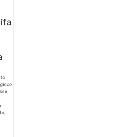
ifa
a
ato
 gioco
esse
o
a
te,