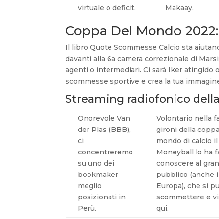
virtuale o deficit.
Makaay.
Coppa Del Mondo 2022: S
Il libro Quote Scommesse Calcio sta aiutan
davanti alla 6a camera correzionale di Marsi
agenti o intermediari. Ci sarà Iker atingido
scommesse sportive e crea la tua immagine
Streaming radiofonico dell
Onorevole Van
Volontario nella f
der Plas (BBB),
gironi della coppa
ci
mondo di calcio il
concentreremo
Moneyball lo ha f
su uno dei
conoscere al gra
bookmaker
pubblico (anche 
meglio
Europa), che si p
posizionati in
scommettere e v
Perù.
qui.