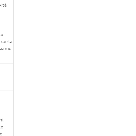
ità,
to
 certa
 siamo
ni.
te
re