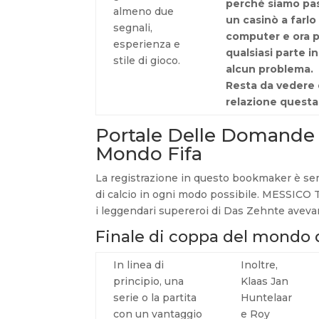
perché siamo pas
almeno due
un casinò a farlo
segnali,
computer e ora p
esperienza e
qualsiasi parte i
stile di gioco.
alcun problema.
Resta da vedere 
relazione questa 
Portale Delle Domande 
Mondo Fifa
La registrazione in questo bookmaker è semp
di calcio in ogni modo possibile. MESSICO T
i leggendari supereroi di Das Zehnte avevan
Finale di coppa del mondo d
In linea di
Inoltre,
principio, una
Klaas Jan
serie o la partita
Huntelaar
con un vantaggio
e Roy