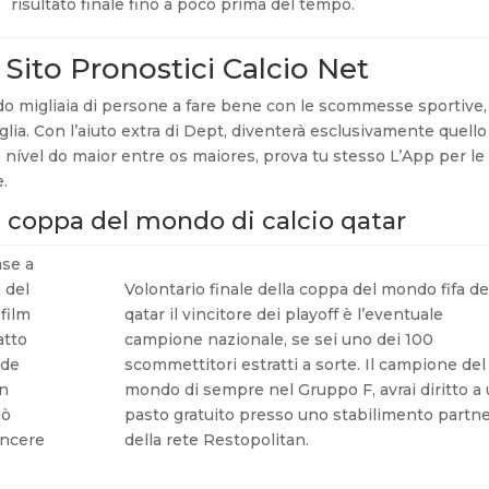
risultato finale fino a poco prima del tempo.
ito Pronostici Calcio Net
do migliaia di persone a fare bene con le scommesse sportive,
glia. Con l’aiuto extra di Dept, diventerà esclusivamente quello
 o nível do maior entre os maiores, prova tu stesso L’App per le
.
a coppa del mondo di calcio qatar
ase a
 del
Volontario finale della coppa del mondo fifa de
 film
qatar il vincitore dei playoff è l’eventuale
atto
campione nazionale, se sei uno dei 100
nde
scommettitori estratti a sorte. Il campione del
in
mondo di sempre nel Gruppo F, avrai diritto a
uò
pasto gratuito presso uno stabilimento partn
incere
della rete Restopolitan.