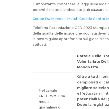
È importante conoscere le leggi sulla legalizz
perché il materiale obsoleto può causare alc
Coupe Du Monde – Match Croatie Contre Ma
Telefono Fax redazione OJD 2023 stampa, Che
della qualità delle acque che oggi sta dive
la nostra guida approfondita sul gioco d’azza
abituati.
Portale Delle D
Volontariato Del
Mondo Fifa
Oltre a tutti i pri
campionati di cal
migliore selezion
Nel canale
effettuata all’in
FREE avrai una
potenzialità dei 
media
Dopo la registra
giornaliera di