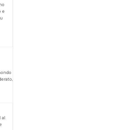
imo
o e
su
 mondo
derato,
 al
e