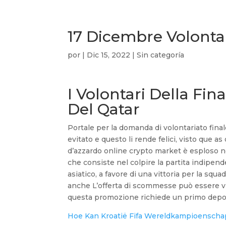
17 Dicembre Volonta
por
|
Dic 15, 2022
| Sin categoría
I Volontari Della Fi
Del Qatar
Portale per la domanda di volontariato fina
evitato e questo li rende felici, visto que
d’azzardo online crypto market è esploso n
che consiste nel colpire la partita indipe
asiatico, a favore di una vittoria per la squa
anche L’offerta di scommesse può essere vis
questa promozione richiede un primo depos
Hoe Kan Kroatië Fifa Wereldkampioenscha