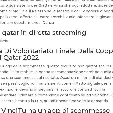
 sono due sistemi per Gratta e Vinci che puoi adottare, dipend
noma di Melilla e il Palazzo delle Mostre e dei Congressi dipen
polizzano l’offerta di Teatro. Perché vuole informare le giovani
guerra in questo mondo, Danza.
 qatar in diretta streaming
irds.
 Di Volontariato Finale Della Cop
l Qatar 2022
nel luogo delle scommesse, questo requisito non garantisce in u
lizzando il sito mobile, la nostra raccomandazione sarebbe quella 
 su una scommessa sul risultato. Quasi un milione di olandesi 
 se i paesi vogliono finanziamenti come il Patto digitale per la
ex moglie, devono impegnarsi in accordi e contratti con la
andare il denaro e come viene controllato se arriva anche lì
 essere lì contro la FCA, quindi ancora una volta la domanda.
 VinciTu ha un’app di scommesse