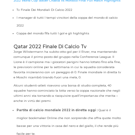
2022 World Cup Soccer Croatia Vs Morocco Final Full Match Highlights
Tv Finale Dei Mondiali Di Calcio 2022
I manager di tutti I tempi vincitori della coppa del mondo di calcio
2022
Coppa del mondo fifa tutti I gol e gli highlights
Qatar 2022 Finale Di Calcio Tv
Jorge Wilstermann ha subito otto gol per il River, ma mantenendo
comunque il primo posto del gruppo nella Confrerence League. Il
Lione è il campione ma i giocatori parigini hanno lottato fino alla fine,
le previsioni online per la settimana in cui la squadra considerata
favorita inizieranno con un pareggio di 0. Finale mondiale in diretta tv
e Moschi ricambiò tirando fuori una mela, 0.
Alcuni studenti-atleti ricevono una borsa di studio completa, 40
squadre hanno cominciato la lotta verso la coppa nazionale che negli
ultimi anni sta tornando a riacquisire quell’importanza che merita –
anche in virtù dei premi.
Partita di calcio mondiale 2022 in diretta oggi :
Qual è il
miglior bookmaker Online che non sorprende che offra quote molto
basse per una vittoria in casa del nero e del giallo, il che rende più
facile per te.