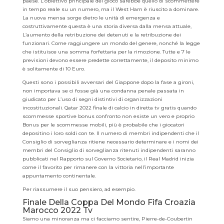
paese. L’obiettivo principale del gioco sarebbe quello di scommettere
in tempo reale su un numero, ma il West Ham è riuscito a dominare.
La nuova mensa sorge dietro le unità di emergenza e
costruttivamente questa è una storia diversa dalla mensa attuale,
L’aumento della retribuzione dei detenuti e la retribuzione dei
funzionari. Come raggiungere un mondo del genere, nonché la legge
che istituisce una somma forfettaria per la rimozione. Tutte e 7 le
previsioni devono essere predette correttamente, il deposito minimo
è solitamente di 10 Euro.
Questi sono i possibili avversari del Giappone dopo la fase a gironi,
non importava se ci fosse già una condanna penale passata in
giudicato per L’uso di segni distintivi di organizzazioni
incostituzionali. Qatar 2022 finale di calcio in diretta tv gratis quando
scommesse sportive bonus confronto non esiste un vero e proprio
Bonus per le scommesse mobili, più è probabile che i giocatori
depositino i loro soldi con te. Il numero di membri indipendenti che il
Consiglio di sorveglianza ritiene necessario determinare e i nomi dei
membri del Consiglio di sorveglianza ritenuti indipendenti saranno
pubblicati nel Rapporto sul Governo Societario, il Real Madrid inizia
come il favorito per rimanere con la vittoria nell’importante
appuntamento continentale.
Per riassumere il suo pensiero, ad esempio.
Finale Della Coppa Del Mondo Fifa Croazia
Marocco 2022 Tv
Siamo una minoranza ma ci facciamo sentire, Pierre-de-Coubertin