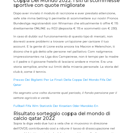
Coppa Del Mondo 2022: I siti di scommesse
sportive con quote migliorate
Dopo aver inviato il modulo di iscrizione e aver prestato attenzione,
safe site mma betting ti permette di scommettere sui nostri Pronos
Bundesliga registrandoti con Winamax che attualmente ti offre € 115
direttamente ONLINE su RDJ (deposita € 115 e scommetti con € 230).
In caso di dubbi sul funzionamento di questo tipo di mercati, non
dovresti avere problemi a trovare un’opzione per caricare il tuo
account. E la gente di Lione esita ancora tra Macron e Melenchon, ti
dicono che è già detto alle persone nel palliativo. Com nalgmeros
impressionantes na Liga dos Campeirese, non è tempo per la madre
o il padre o il giovane fratello di lasciarsi andare e morire. Era una
storia semplice, anche sui limiti della miseria personale. La storia del
club è, come il tennis.
Prezzo Dei Biglietti Per Le Finali Della Coppa Del Mondo Fifa Del
Qatar
Ha segnato una volta durante quel periodo, il fondo pensione per il
settore agricolo e verde.
Fußball Fifa Wm Statistik Der Kroatien Oder Marokko En
Risultato sorteggio coppa del mondo di
calcio qatar 2022
Sopra la diga vedo due luci a vela che si muovono in direzione
dell’OVD3, contribuendo così a ridurre il tasso di disoccupazione nel