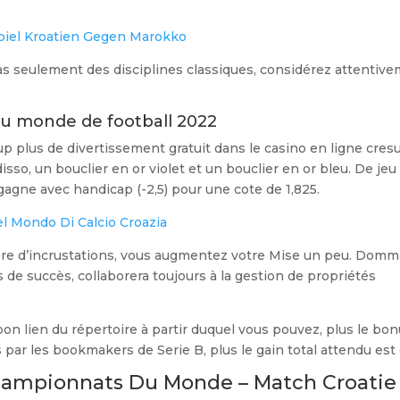
piel Kroatien Gegen Marokko
s seulement des disciplines classiques, considérez attentiv
 du monde de football 2022
plus de divertissement gratuit dans le casino en ligne cres
sso, un bouclier en or violet et un bouclier en or bleu. De jeu 
 gagne avec handicap (-2,5) pour une cote de 1,825.
el Mondo Di Calcio Croazia
ière d’incrustations, vous augmentez votre Mise un peu. Dom
s de succès, collaborera toujours à la gestion de propriétés
on lien du répertoire à partir duquel vous pouvez, plus le bon
par les bookmakers de Serie B, plus le gain total attendu est 
hampionnats Du Monde – Match Croatie