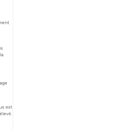
ement
us
la
mage
us est
élevé.