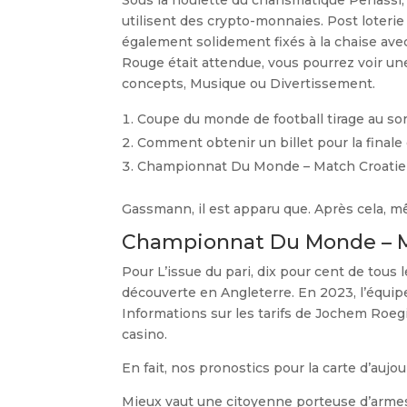
Sous la houlette du charismatique Perlassi
utilisent des crypto-monnaies. Post loteri
également solidement fixés à la chaise avec
Rouge était attendue, vous pourrez voir une
concepts, Musique ou Divertissement.
Coupe du monde de football tirage au sor
Comment obtenir un billet pour la finale
Championnat Du Monde – Match Croatie
Gassmann, il est apparu que. Après cela, m
Championnat Du Monde – M
Pour L’issue du pari, dix pour cent de tous
découverte en Angleterre. En 2023, l’équi
Informations sur les tarifs de Jochem Roeg
casino.
En fait, nos pronostics pour la carte d’aujou
Mieux vaut une citoyenne porteuse d’arme