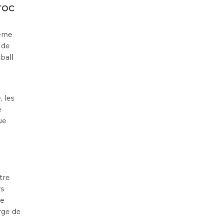
roc
même
 de
ball
, les
e
ue
tre
rs
ne
rge de