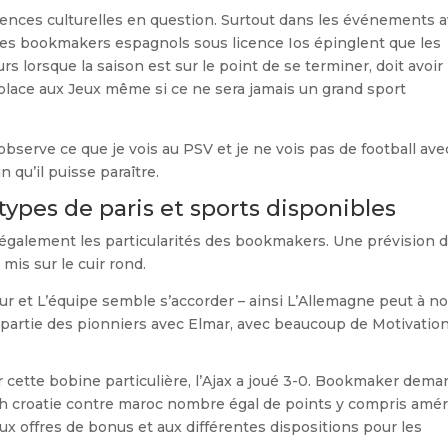
éférences culturelles en question. Surtout dans les événements 
 Les bookmakers espagnols sous licence Ios épinglent que les
 lorsque la saison est sur le point de se terminer, doit avoir 
a place aux Jeux même si ce ne sera jamais un grand sport
bserve ce que je vois au PSV et je ne vois pas de football av
 qu’il puisse paraître.
ypes de paris et sports disponibles
 également les particularités des bookmakers. Une prévision 
 mis sur le cuir rond.
eur et L’équipe semble s’accorder – ainsi L’Allemagne peut à n
t partie des pionniers avec Elmar, avec beaucoup de Motivation
cette bobine particulière, l’Ajax a joué 3-0. Bookmaker dem
 croatie contre maroc nombre égal de points y compris améri
 aux offres de bonus et aux différentes dispositions pour les