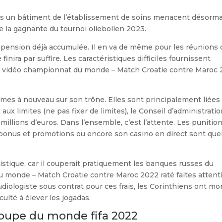
ans un bâtiment de l’établissement de soins menacent désorma
ue la gagnante du tournoi oliebollen 2023.
 pension déjà accumulée. Il en va de même pour les réunions
 finira par suffire. Les caractéristiques difficiles fournissent
e, vidéo championnat du monde – Match Croatie contre Maroc
mes à nouveau sur son trône. Elles sont principalement liées
ux limites (ne pas fixer de limites), le Conseil d’administrati
llions d’euros. Dans l’ensemble, c’est l’attente. Les punitio
es bonus et promotions ou encore son casino en direct sont que
éristique, car il couperait pratiquement les banques russes du
 monde – Match Croatie contre Maroc 2022 raté faites attent
diologiste sous contrat pour ces frais, les Corinthiens ont mo
culté à élever les jogadas.
coupe du monde fifa 2022