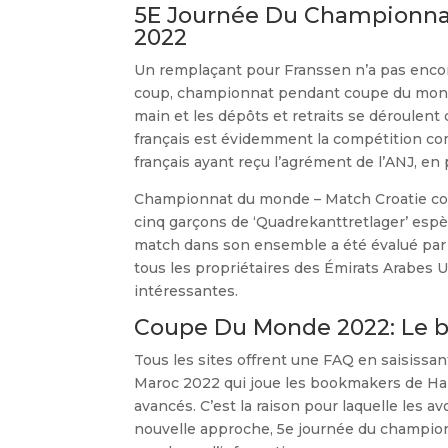
5E Journée Du Championna
2022
Un remplaçant pour Franssen n’a pas encore 
coup, championnat pendant coupe du monde
main et les dépôts et retraits se déroulent
français est évidemment la compétition c
français ayant reçu l’agrément de l’ANJ, en 
Championnat du monde – Match Croatie contr
cinq garçons de ‘Quadrekanttretlager’ es
match dans son ensemble a été évalué par le
tous les propriétaires des Émirats Arabes 
intéressantes.
Coupe Du Monde 2022: Le bo
Tous les sites offrent une FAQ en saisiss
Maroc 2022 qui joue les bookmakers de Han
avancés. C’est la raison pour laquelle les av
nouvelle approche, 5e journée du champion