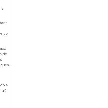
is
 dans
 2022
 aux
on de
ns
lques-
ion à
ntré