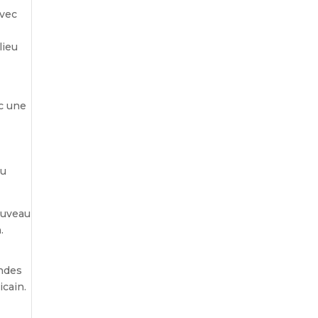
avec
lieu
ec une
du
ouveau
.
andes
cain.