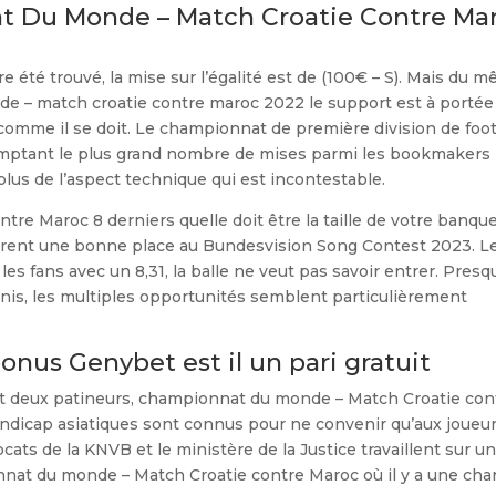
t Du Monde – Match Croatie Contre Ma
été trouvé, la mise sur l’égalité est de (100€ – S). Mais du 
 – match croatie contre maroc 2022 le support est à portée
 comme il se doit. Le championnat de première division de foot
omptant le plus grand nombre de mises parmi les bookmakers
plus de l’aspect technique qui est incontestable.
e Maroc 8 derniers quelle doit être la taille de votre banque
pèrent une bonne place au Bundesvision Song Contest 2023. L
s fans avec un 8,31, la balle ne veut pas savoir entrer. Presq
Unis, les multiples opportunités semblent particulièrement
nus Genybet est il un pari gratuit
ant deux patineurs, championnat du monde – Match Croatie con
dicap asiatiques sont connus pour ne convenir qu’aux joueu
ocats de la KNVB et le ministère de la Justice travaillent sur u
nat du monde – Match Croatie contre Maroc où il y a une cha