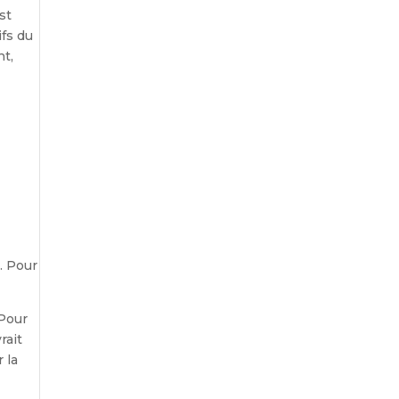
st
fs du
nt,
. Pour
 Pour
rait
 la