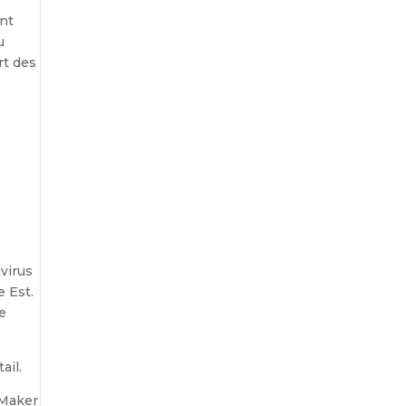
ont
u
rt des
avirus
e Est.
de
ail.
 Maker