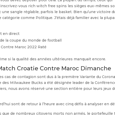
, vous devez déposer pour cela. La plupart du temps, ceux qui
e inscrivez-vous rich witch free spins les sièges eux-mêmes s
 une sangle réglable, parfois le basket. Bien qu’une victoire d
 catégorie comme Politique. J’étais déjà familier avec la plupa
t en direct
 de la coupe du monde de football
 Contre Maroc 2022 Raté
ême si la qualité des années ultérieures manquait encore.
atch Croatie Contre Maroc Dimanche
 les cas de contagion sont dus à la première Variante du Coron
pe des Milwaukee Bucks a été désignée leader de la Conférenc
iers, nous avons réservé une section entière pour leurs jeux 
rd’hui sont de retour à l’heure avec cinq défis à analyser en dét
s que de nombreux citoyens morts non armés, le portefeuille